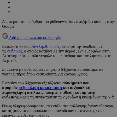
Δες περισσότερα άρθρα του philenews όταν αναζητάς ειδήσεις στην
Google
Add philenews.com on Google
Εντοπίστηκε και
συνελήφθη ο 64χρονος
για την υπόθεση με
τις
ανήλικες,
ο οποίος κατήγγειλε την περασμένη εβδομάδα στην
Αστυνομία ότι ομάδα νεαρών του επιτέθηκε και τον λήστεψε στη
Λεμεσό.
Σύμφωνα με αστυνομικές πηγές, ο 64χρονος εντοπίστηκε σε
νοσηλευτήριο όπου νοσηλεύεται για λόγους υγείας.
Εναντίον του 64χρονου εξετάζονται
αδικήματα που
αφορούν
σεξουαλική κακοποίηση
και σεξουαλική
παρενόχληση ανήλικης, άσεμνη επίθεση και αρπαγή
ανήλικης
χωρίς τη συγκατάθεση των γονέων ή κηδεμόνων της κ.ά.
Όπως πληροφορούμαστε, τα εντάλματα σύλληψης έγιναν τέσσερα,
καταζητούνται τα πρόσωπα που συνόδευαν τις ανήλικες ενώ οι
έρευνες των Αρχών τρέχουν.