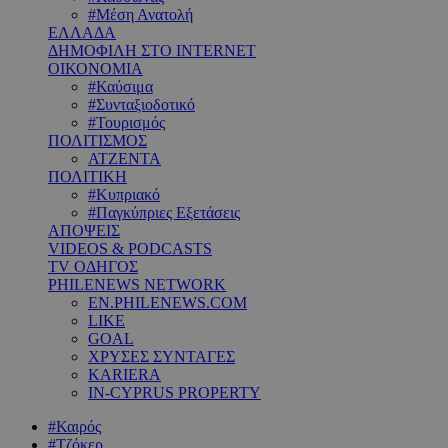
#Μέση Ανατολή
ΕΛΛΑΔΑ
ΔΗΜΟΦΙΛΗ ΣΤΟ INTERNET
ΟΙΚΟΝΟΜΙΑ
#Καύσιμα
#Συνταξιοδοτικό
#Τουρισμός
ΠΟΛΙΤΙΣΜΟΣ
ΑΤΖΕΝΤΑ
ΠΟΛΙΤΙΚΗ
#Κυπριακό
#Παγκύπριες Εξετάσεις
ΑΠΟΨΕΙΣ
VIDEOS & PODCASTS
TV ΟΔΗΓΟΣ
PHILENEWS NETWORK
EN.PHILENEWS.COM
LIKE
GOAL
ΧΡΥΣΕΣ ΣΥΝΤΑΓΕΣ
KARIERA
IN-CYPRUS PROPERTY
#Καιρός
#Τζόκερ