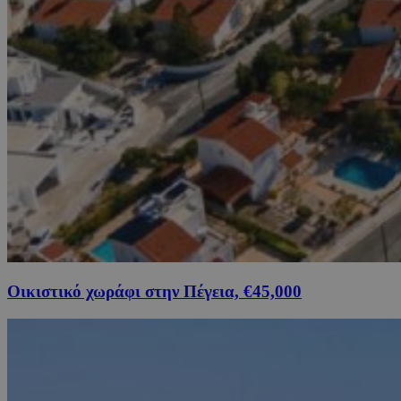
Οικιστικό χωράφι στην Πέγεια, €45,000