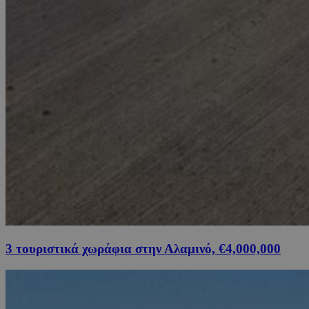
3 τουριστικά χωράφια στην Αλαμινό, €4,000,000