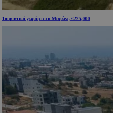
Τουριστικό χωράφι στο Μαρώνι, €225,000