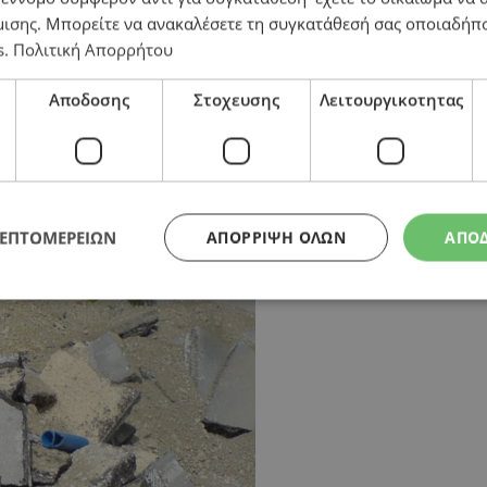
μισης
. Μπορείτε να ανακαλέσετε τη συγκατάθεσή σας οποιαδήπο
s
.
Πολιτική Απορρήτου
πάζων – Στη Βουλή σήμερα το θέμα
Αποδοσης
Στοχευσης
Λειτουργικοτητας
ΛΕΠΤΟΜΕΡΕΙΩΝ
ΑΠΌΡΡΙΨΗ ΌΛΩΝ
ΑΠΟ