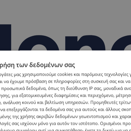
ρήση των δεδομένων σας
εργάτες μας χρησιμοποιούμε cookies και παρόμοιες τεχνολογίες 
ι να έχουμε πρόσβαση σε πληροφορίες στη συσκευή σας και να
 προσωπικά δεδομένα, όπως τη διεύθυνση IP σας, μοναδικά αν
σης, για εξατομικευμένες διαφημίσεις και περιεχόμενο, μέτρη
υ, ανάλυση κοινού και βελτίωση υπηρεσιών.
Προμηθευτές τρίτων
 να επεξεργάζονται τα δεδομένα σας για αυτούς και άλλους σκο
ένης της χρήσης ακριβών δεδομένων γεωεντοπισμού και χαρα
λογές σας ισχύουν μόνο για αυτόν τον ιστότοπο. Ορισμένοι πρ
 έννομο συμφέρον αντί για συγκατάθεση· έχετε το δικαίωμα να α