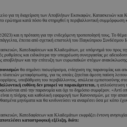
κελο για τη διαχείριση των Αποβλήτων Εκσκαφών, Κατασκευών και Κ
 το ερώτημα κατά πόσο θα στηριχθεί η περιβαλλοντική συμμόρφωση κ
12/2023) και η πρόταση για την ενδεχόμενη τροποποίησή τους. Το θέ
πάγγελτα, έπειτα από σχετική επιστολή του Παγκύπριου Συνδέσμου Ι
κευών, Κατεδαφίσεων και Κλαδεμάτων, με υπόμνημά του προς την Επ
ές ρυθμίσεις και ειδικότερα την υποχρέωση συνεργασίας με αδειοδοτ
ψης αποβλήτων και την επίτευξη των ευρωπαϊκών στόχων ανακύκλωσης
νονισμών
θα σημάνει πισωγύρισμα, ενίσχυση της παρανομίας και απ
ι πλατειών μεταφόρτωσης, για τις οποίες ζητείται άμεση παύση λειτ
ορρίψεις, υποβάθμιση του περιβάλλοντος, απώλεια εμπιστοσύνης στο
βαλλοντική ευθύνη δεν μπορεί να παρακάμπτεται,
η απλούστευση τ
φελούνται από την παρανομία και όχι το δημόσιο συμφέρον. «Αντί 
είναι η πλήρης και καθολική εφαρμογή των Κανονισμών, με την απαιτ
ασμένα μηνύματα και θα κινδυνεύσει να αναιρέσει όσα με κόπο έχουν
σκευών, Κατεδαφίσεων και Κλαδεμάτων εκφράζει έντονη ανησυχία 
αποτελέσει καταστροφική εξέλιξη, διότι: