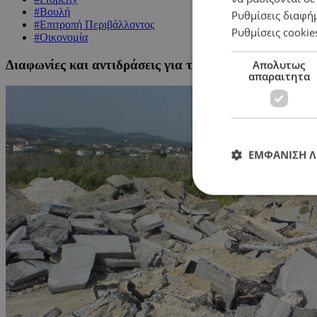
#Βουλή
Ρυθμίσεις διαφή
#Επιτροπή Περιβάλλοντος
Ρυθμίσεις cookie
#Οικονομία
Διαφωνίες και αντιδράσεις για τη διαχείριση των μ
Απολυτως
απαραιτητα
ΕΜΦΑΝΙΣΗ 