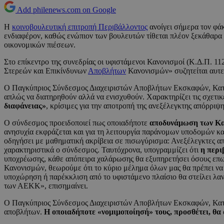
Add philenews.com on Google
Η
κοινοβουλευτική επιτροπή Περιβάλλοντος
ανοίγει σήμερα τον φά
ενδιαφέρον, καθώς ενώπιον των βουλευτών τίθεται πλέον ξεκάθαρα
οικονομικών πιέσεων.
Στο επίκεντρο της συνεδρίας οι υφιστάμενοι Κανονισμοί (Κ.Δ.Π. 1
Στερεών και Επικίνδυνων
Αποβλήτων
Κανονισμών» συζητείται αυτε
Ο Παγκύπριος Σύνδεσμος Διαχειριστών Αποβλήτων Εκσκαφών, Κατασ
απλώς να διατηρηθούν αλλά να ενισχυθούν. Χαρακτηρίζει τις σχετικ
διαφάνειας»
, κρίσιμες για την αποτροπή της ανεξέλεγκτης απόρρι
Ο σύνδεσμος προειδοποιεί πως οποιαδήποτε
αποδυνάμωση των Κα
ανησυχία εκφράζεται και για τη λειτουργία παράνομων υποδομών κα
οδηγήσει με μαθηματική ακρίβεια σε πισωγύρισμα: Ανεξέλεγκτες απ
χαρακτηριστικά ο σύνδεσμος. Ταυτόχρονα, υπογραμμίζει ότι
η περι
υποχρέωσης, κάθε απόπειρα χαλάρωσης θα εξυπηρετήσει όσους επω
Κανονισμών, θεωρούμε ότι το κύριο μέλημα όλων μας θα πρέπει να 
υποχώρηση ή παρέκκλιση από το υφιστάμενο πλαίσιο θα στείλει λανθ
των ΑΕΚΚ», επισημαίνει.
Ο Παγκύπριος Σύνδεσμος Διαχειριστών Αποβλήτων Εκσκαφών, Κατα
αποβλήτων.
Η οποιαδήποτε «νομιμοποίησή» τους, προσθέτει, θα 