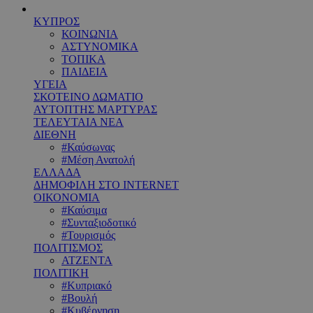
ΚΥΠΡΟΣ
ΚΟΙΝΩΝΙΑ
ΑΣΤΥΝΟΜΙΚΑ
ΤΟΠΙΚΑ
ΠΑΙΔΕΙΑ
ΥΓΕΙΑ
ΣΚΟΤΕΙΝΟ ΔΩΜΑΤΙΟ
ΑΥΤΟΠΤΗΣ ΜΑΡΤΥΡΑΣ
ΤΕΛΕΥΤΑΙΑ ΝΕΑ
ΔΙΕΘΝΗ
#Καύσωνας
#Μέση Ανατολή
ΕΛΛΑΔΑ
ΔΗΜΟΦΙΛΗ ΣΤΟ INTERNET
ΟΙΚΟΝΟΜΙΑ
#Καύσιμα
#Συνταξιοδοτικό
#Τουρισμός
ΠΟΛΙΤΙΣΜΟΣ
ΑΤΖΕΝΤΑ
ΠΟΛΙΤΙΚΗ
#Κυπριακό
#Βουλή
#Κυβέρνηση