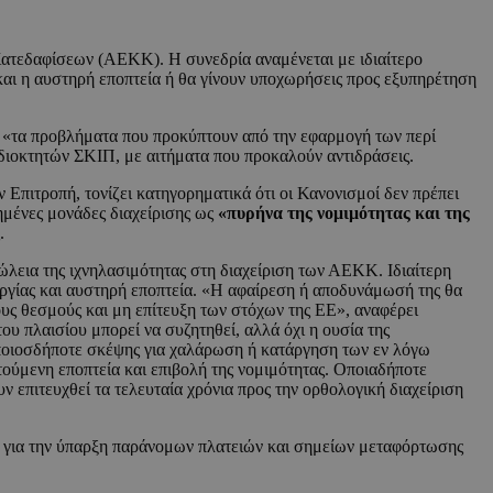
ατεδαφίσεων (ΑΕΚΚ). Η συνεδρία αναμένεται με ιδιαίτερο
αι η αυστηρή εποπτεία ή θα γίνουν υποχωρήσεις προς εξυπηρέτηση
μα «τα προβλήματα που προκύπτουν από την εφαρμογή των περί
διοκτητών ΣΚΙΠ, με αιτήματα που προκαλούν αντιδράσεις.
ιτροπή, τονίζει κατηγορηματικά ότι οι Κανονισμοί δεν πρέπει
ημένες μονάδες διαχείρισης ως
«πυρήνα της νομιμότητας και της
.
ώλεια της ιχνηλασιμότητας στη διαχείριση των ΑΕΚΚ. Ιδιαίτερη
ουργίας και αυστηρή εποπτεία. «Η αφαίρεση ή αποδυνάμωσή της θα
υς θεσμούς και μη επίτευξη των στόχων της ΕΕ», αναφέρει
ου πλαισίου μπορεί να συζητηθεί, αλλά όχι η ουσία της
οποιοσδήποτε σκέψης για χαλάρωση ή κατάργηση των εν λόγω
ούμενη εποπτεία και επιβολή της νομιμότητας. Οποιαδήποτε
 επιτευχθεί τα τελευταία χρόνια προς την ορθολογική διαχείριση
για την ύπαρξη παράνομων πλατειών και σημείων μεταφόρτωσης