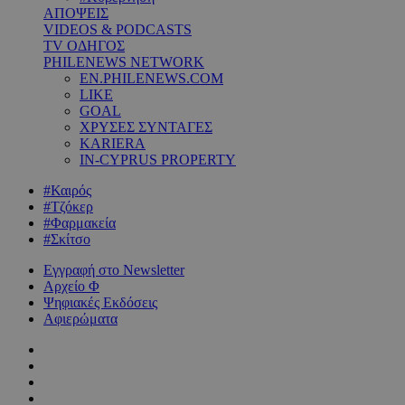
ΑΠΟΨΕΙΣ
VIDEOS & PODCASTS
TV ΟΔΗΓΟΣ
PHILENEWS NETWORK
EN.PHILENEWS.COM
LIKE
GOAL
ΧΡΥΣΕΣ ΣΥΝΤΑΓΕΣ
KARIERA
IN-CYPRUS PROPERTY
#Καιρός
#Τζόκερ
#Φαρμακεία
#Σκίτσο
Εγγραφή στο Newsletter
Αρχείο Φ
Ψηφιακές Εκδόσεις
Αφιερώματα