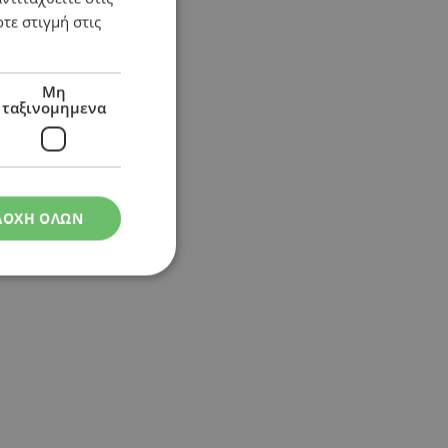
τε στιγμή στις
Μη
ταξινομημενα
ΔΟΧΗ ΟΛΩΝ