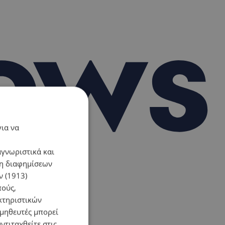
για να
αγνωριστικά και
ση διαφημίσεων
 (1913)
πούς,
κτηριστικών
ομηθευτές μπορεί
ντιταχθείτε στις