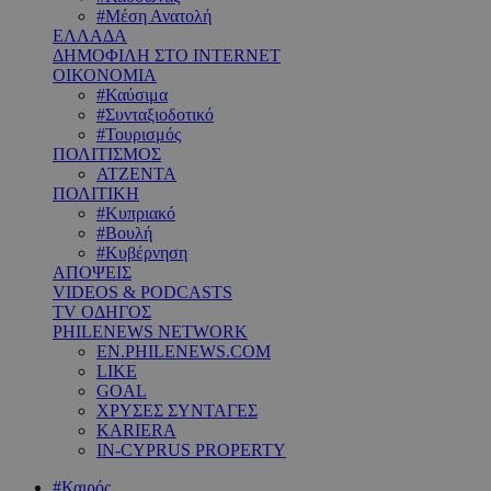
#Μέση Ανατολή
ΕΛΛΑΔΑ
ΔΗΜΟΦΙΛΗ ΣΤΟ INTERNET
ΟΙΚΟΝΟΜΙΑ
#Καύσιμα
#Συνταξιοδοτικό
#Τουρισμός
ΠΟΛΙΤΙΣΜΟΣ
ΑΤΖΕΝΤΑ
ΠΟΛΙΤΙΚΗ
#Κυπριακό
#Βουλή
#Κυβέρνηση
ΑΠΟΨΕΙΣ
VIDEOS & PODCASTS
TV ΟΔΗΓΟΣ
PHILENEWS NETWORK
EN.PHILENEWS.COM
LIKE
GOAL
ΧΡΥΣΕΣ ΣΥΝΤΑΓΕΣ
KARIERA
IN-CYPRUS PROPERTY
#Καιρός