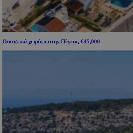
Οικιστικό χωράφι στην Πέγεια, €45,000