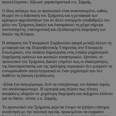
αποτελέσματα», δήλωσε χαρακτηριστικά ο κ. Σαρρής.
Ο ίδιος ανέφερε πως το προσωπικό είναι αναστατωμένο, καθώς
θεωρεί ότι η διάσπαση του Τμήματος και η μεταφορά των
κρίσιμων αρμοδιοτήτων του σε άλλο υπουργείο υποβαθμίζει τον
ρόλο του Τμήματος Δασών και διαταράσσει τη μέχρι σήμερα
συντονισμένη, επιστημονική και εξειδικευμένη διαχείριση των
δασών της Κύπρου.
Η απόφαση του Υπουργικού Συμβουλίου αφορά μεταξύ άλλων τη
μεταφορά και της Πυροσβεστικής Υπηρεσίας στο Υπουργείο
Εσωτερικών, στο πλαίσιο δημιουργίας ενός ενιαίου μηχανισμού
διαχείρισης κρίσεων και φυσικών καταστροφών. Ωστόσο, το
προσωπικό του Τμήματος Δασών επιμένει πως οι ιδιαιτερότητες
της δασοπροστασίας και της πρόληψης πυρκαγιών δεν μπορούν να
ενσωματωθούν αποτελεσματικά σε έναν μηχανισμό που δεν
διαθέτει τη δασική εξειδίκευση.
«Είναι ένα πισωγύρισμα. Αντί να ενισχύσουμε τον δασικό τομέα,
τον αποδυναμώνουμε. Η εμπειρία μας δείχνει πως τέτοιες
αποφάσεις οδηγούν σε χειρότερη διαχείριση και αυξημένο κίνδυνο
για τα δάση», τόνισε ο κ. Σαρρής.
Το προσωπικό του Τμήματος φέρεται έτοιμο να ζητήσει επίσημη
συνάντηση με την πολιτική ηγεσία, προκειμένου να εκφράσει