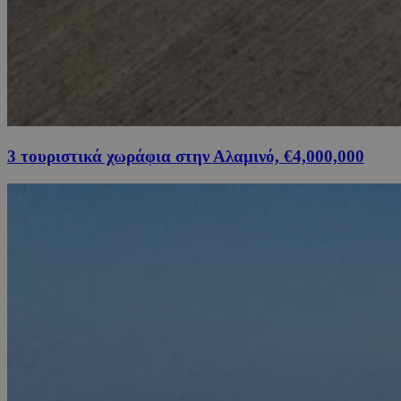
3 τουριστικά χωράφια στην Αλαμινό, €4,000,000