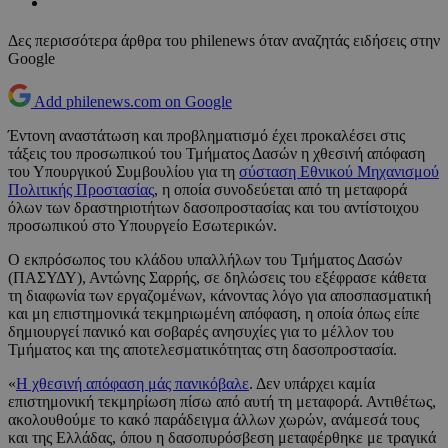
Δες περισσότερα άρθρα του philenews όταν αναζητάς ειδήσεις στην
Google
Add philenews.com on Google
Έντονη αναστάτωση και προβληματισμό έχει προκαλέσει στις
τάξεις του προσωπικού του Τμήματος Δασών η χθεσινή απόφαση
του Υπουργικού Συμβουλίου για τη
σύσταση Εθνικού Μηχανισμού
Πολιτικής Προστασίας
, η οποία συνοδεύεται από τη μεταφορά
όλων των δραστηριοτήτων δασοπροστασίας και του αντίστοιχου
προσωπικού στο Υπουργείο Εσωτερικών.
Ο εκπρόσωπος του κλάδου υπαλλήλων του Τμήματος Δασών
(ΠΑΣΥΔΥ), Αντώνης Σαρρής, σε δηλώσεις του εξέφρασε κάθετα
τη διαφωνία των εργαζομένων, κάνοντας λόγο για αποσπασματική
και μη επιστημονικά τεκμηριωμένη απόφαση, η οποία όπως είπε
δημιουργεί πανικό και σοβαρές ανησυχίες για το μέλλον του
Τμήματος και της αποτελεσματικότητας στη δασοπροστασία.
«
Η χθεσινή απόφαση μάς πανικόβαλε
. Δεν υπάρχει καμία
επιστημονική τεκμηρίωση πίσω από αυτή τη μεταφορά. Αντιθέτως,
ακολουθούμε το κακό παράδειγμα άλλων χωρών, ανάμεσά τους
και της Ελλάδας, όπου η δασοπυρόσβεση μεταφέρθηκε με τραγικά