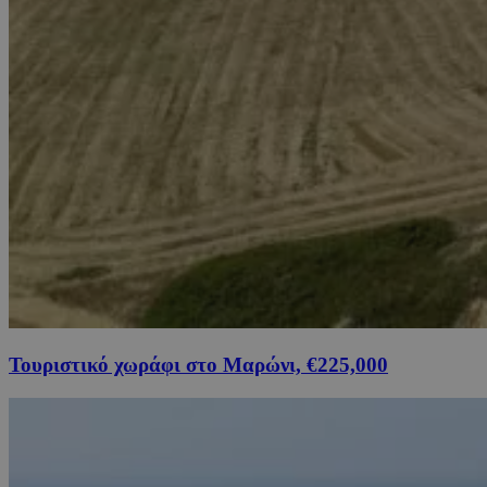
Τουριστικό χωράφι στο Μαρώνι, €225,000