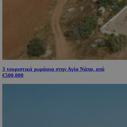
3 τουριστικά χωράφια στην Αγία Νάπα, από
€500,000