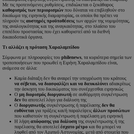
Με τις προτεινόμενες ρυθμίσεις, επιδιώκεται ο ξεκάθαρος
καθορισμός των περιορισμών
που δύναται να επιβληθούν στο
δικαίωμα της ειρηνικής διαμαρτυρίας, οι οποίοι θα πρέπει να
πληρούν τις
αυστηρές προϋποθέσεις
των αρχών της νομιμότητας,
της αναλογικότητας και της αναγκαιότητας, στο πλαίσιο του
επιπέδου προστασίας που έχει καθοριστεί από τα διεθνή
δικαιοδοτικά όργανα.
Τι αλλάζει η πρόταση Χαραλαμπίδου
Σύμφωνα με πληροφορίες του
philenews
, τα κυριότερα σημεία των
τροποποιήσεων που προωθεί η Ειρήνη Χαραλαμπίδου είναι,
ανάμεσα σε άλλα:
Καμία διάταξη δεν θα αναιρεί την υποχρέωση του κράτους
να σέβεται, να διασφαλίζει και να διευκολύνει
αδιακρίτως
την άσκηση του δικαιώματος του συνέρχεσθαι ειρηνικώς
Ο
μη διορισμός διοργανωτή
σε αυθόρμητη συγκέντρωση
δεν
θα αποτελεί λόγο για διάλυση της
Ο
διοργανωτής
συγκέντρωσης ή παρέλασης
δεν θα
ευθύνεται
για πράξεις και/ή παραλείψεις
άλλων προσώπων
που καθιστούν τη συγκέντρωση ή παρέλαση μη ειρηνική
Η λήψη
απόφασης για διάλυση
της συγκέντρωσης ή της
παρέλασης θα αποτελεί
έσχατο μέτρο
και θα μπορεί να
ληφθεί από τον Αρχηγό Αστυνομίας, μετά από στοιχεία που