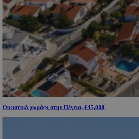
Οικιστικό χωράφι στην Πέγεια, €45,000