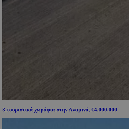
3 τουριστικά χωράφια στην Αλαμινό, €4,000,000