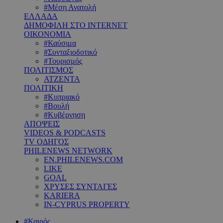
#Μέση Ανατολή
ΕΛΛΑΔΑ
ΔΗΜΟΦΙΛΗ ΣΤΟ INTERNET
ΟΙΚΟΝΟΜΙΑ
#Καύσιμα
#Συνταξιοδοτικό
#Τουρισμός
ΠΟΛΙΤΙΣΜΟΣ
ΑΤΖΕΝΤΑ
ΠΟΛΙΤΙΚΗ
#Κυπριακό
#Βουλή
#Κυβέρνηση
ΑΠΟΨΕΙΣ
VIDEOS & PODCASTS
TV ΟΔΗΓΟΣ
PHILENEWS NETWORK
EN.PHILENEWS.COM
LIKE
GOAL
ΧΡΥΣΕΣ ΣΥΝΤΑΓΕΣ
KARIERA
IN-CYPRUS PROPERTY
#Καιρός