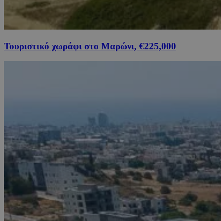
Τουριστικό χωράφι στο Μαρώνι, €225,000