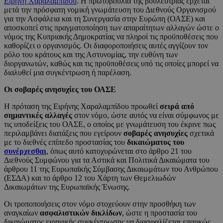
Ειρήνη Χαραλαμπίδου
. Η πρωτοβουλία της βουλεύτριας έρχεται
μετά την πρόσφατη νομική γνωμάτευση του Διεθνούς Οργανισμού
για την Ασφάλεια και τη Συνεργασία στην Ευρώπη (ΟΑΣΕ) και
αποσκοπεί στις πραγματοποίηση των απαραίτητων αλλαγών ώστε ο
νόμος της Κυπριακής Δημοκρατίας να πληροί τις προϋποθέσεις που
καθορίζει ο οργανισμός. Οι διαφοροποιήσεις αυτές αγγίζουν τον
ρόλο του κράτους και της Αστυνομίας, την ευθύνη των
διοργανωτών, καθώς και τις προϋποθέσεις υπό τις οποίες μπορεί να
διαλυθεί μια συγκέντρωση ή παρέλαση.
Οι σοβαρές ανησυχίες του ΟΑΣΕ
Η πρόταση της Ειρήνης Χαραλαμπίδου προωθεί
σειρά από
σημαντικές αλλαγές
στον νόμο, ώστε αυτός να είναι σύμφωνος με
τις υποδείξεις του ΟΑΣΕ, ο οποίος με γνωμάτευση του έκρινε πως
περιλαμβάνει διατάξεις που εγείρουν
σοβαρές ανησυχίες
σχετικά
με το διεθνές επίπεδο προστασίας του
δικαιώματος του
συνέρχεσθαι
, όπως αυτό κατοχυρώνεται στο άρθρο 21 του
Διεθνούς Συμφώνου για τα Αστικά και Πολιτικά Δικαιώματα του
άρθρου 11 της Ευρωπαϊκής Σύμβασης Δικαιωμάτων του Ανθρώπου
(ΕΣΔΑ) και το άρθρο 12 του Χάρτη των Θεμελιωδών
Δικαιωμάτων της Ευρωπαϊκής Ένωσης.
Οι τροποποιήσεις στον νόμο στοχεύουν στην προσθήκη των
αναγκαίων
ασφαλιστικών δικλίδων
, ώστε η προστασία του
δικαιώματος ειρηνικής συγκέντρωσης να διασφαλίζεται επαρκώς.