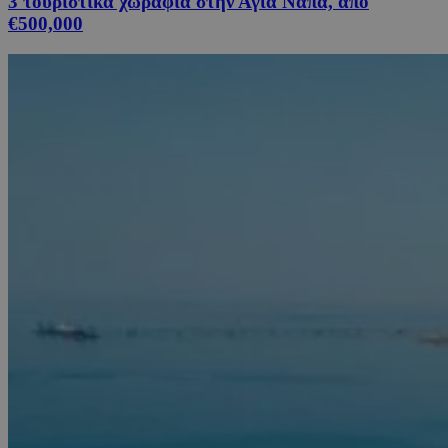
3 τουριστικά χωράφια στην Αγία Νάπα, από
€500,000