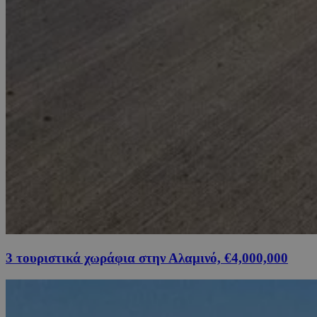
3 τουριστικά χωράφια στην Αλαμινό, €4,000,000