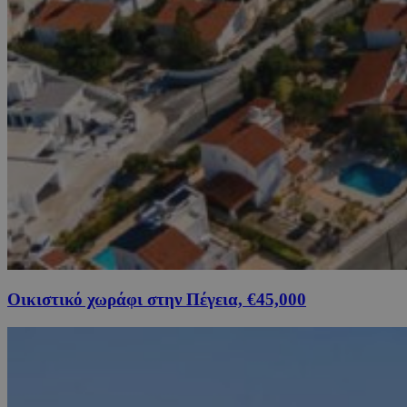
Οικιστικό χωράφι στην Πέγεια, €45,000