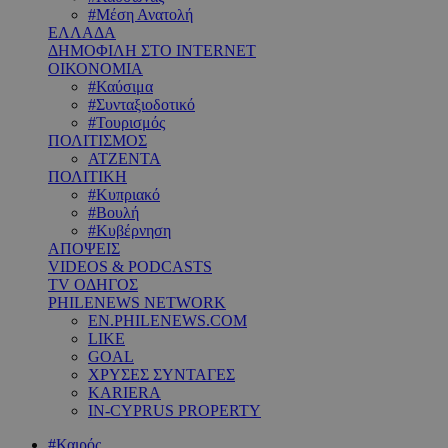
#Μέση Ανατολή
ΕΛΛΑΔΑ
ΔΗΜΟΦΙΛΗ ΣΤΟ INTERNET
ΟΙΚΟΝΟΜΙΑ
#Καύσιμα
#Συνταξιοδοτικό
#Τουρισμός
ΠΟΛΙΤΙΣΜΟΣ
ΑΤΖΕΝΤΑ
ΠΟΛΙΤΙΚΗ
#Κυπριακό
#Βουλή
#Κυβέρνηση
ΑΠΟΨΕΙΣ
VIDEOS & PODCASTS
TV ΟΔΗΓΟΣ
PHILENEWS NETWORK
EN.PHILENEWS.COM
LIKE
GOAL
ΧΡΥΣΕΣ ΣΥΝΤΑΓΕΣ
KARIERA
IN-CYPRUS PROPERTY
#Καιρός