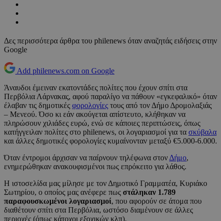
Δες περισσότερα άρθρα του philenews όταν αναζητάς ειδήσεις στην
Google
Add philenews.com on Google
Άναυδοι έμειναν εκατοντάδες πολίτες που έχουν σπίτι στα
Περβόλια Λάρνακας, αφού παραλίγο να πάθουν «εγκεφαλικό» όταν
έλαβαν τις δημοτικές
φορολογίες
τους από τον Δήμο Δρομολαξιάς
– Μενεού. Όσο κι εάν ακούγεται απίστευτο, κλήθηκαν να
πληρώσουν χιλιάδες ευρώ, ενώ σε κάποιες περιπτώσεις, όπως
κατήγγειλαν πολίτες στο philenews, οι λογαριασμοί για τα
σκύβαλα
και άλλες δημοτικές φορολογίες κυμαίνονταν μεταξύ €5.000-6.000.
Όταν έντρομοι άρχισαν να παίρνουν τηλέφωνα στον
Δήμο
,
ενημερώθηκαν ανακουφισμένοι πως επρόκειτο για λάθος.
Η ιστοσελίδα μας μίλησε με τον Δημοτικό Γραμματέα, Κυριάκο
Σωτηρίου, ο οποίος μας ανέφερε πως
στάληκαν 1.789
παραφουσκωμένοι λογαριασμοί
, που αφορούν σε άτομα που
διαθέτουν σπίτι στα Περβόλια, ωστόσο διαμένουν σε άλλες
περιοχές (όπως κάτοχοι εξοχικών κλπ).