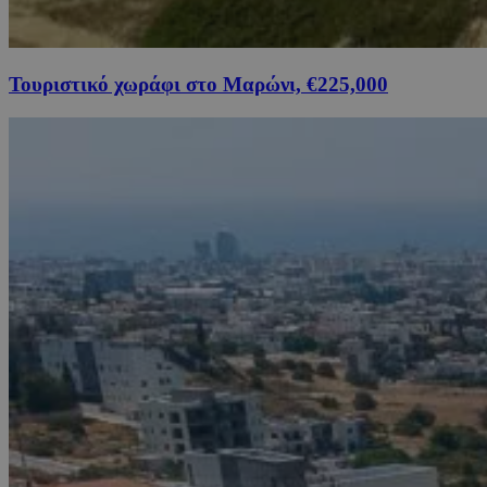
Τουριστικό χωράφι στο Μαρώνι, €225,000