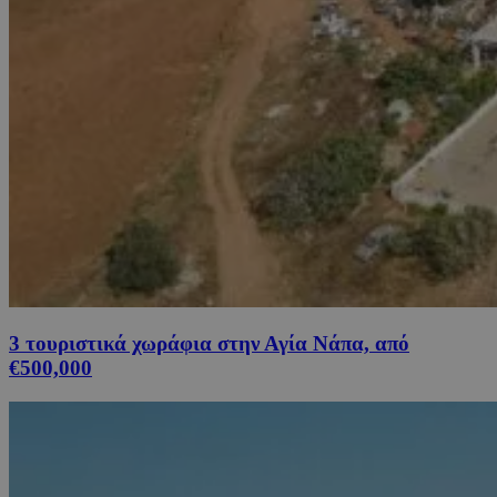
3 τουριστικά χωράφια στην Αγία Νάπα, από
€500,000