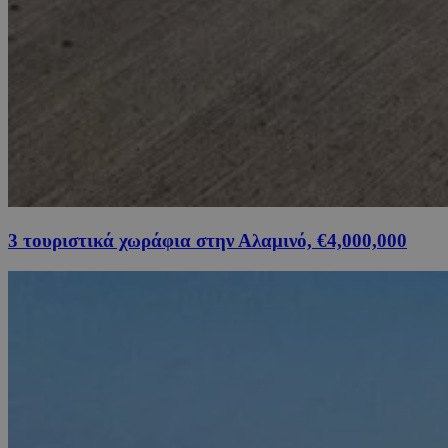
3 τουριστικά χωράφια στην Αλαμινό, €4,000,000