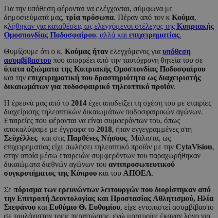
Για την υπόθεση φέρονται να ελέγχονται, σύμφωνα με
δημοσιεύματά μας,
τρία πρόσωπα
. Πέραν από τον κ
Κούμα
,
κ
λήθηκαν για καταθέσεις ως ελεγχόμενοι στέλεχος της
Κυπριακής
Ομοσπονδίας Ποδοσφαίρου
, αλλά και
επιχειρηματίας
.
Θυμίζουμε ότι ο κ.
Κούμας ήταν
ελεγχόμενος για
υπόθεση
ασυμβίβαστου
που απορρέει από την ταυτόχρονη θητεία του σε
ύπατα αξιώματα της Κυπριακής Ομοσπονδίας Ποδοσφαίρου
και την
επιχειρηματική του δραστηριότητα ως διαχειριστής
δικαιωμάτων για ποδοσφαιρικό τηλεοπτικό προϊόν
.
Η έρευνά μας από το
2014
έχει αποδείξει τη σχέση του με εταιρίες
διαχείρισης τηλεοπτικών δικαιωμάτων ποδοσφαιρικών αγώνων.
Εταιρείες που φέρονται να είναι συμφερόντων του, όπως
αποκαλύψαμε με έγγραφα το
2018
, ήταν εγγεγραμμένες στη
Σεϋχέλλες
και στις
Παρθένες
Νήσους
. Μάλιστα, ως
επιχειρηματίας είχε πωλήσει τηλεοπτικό προϊόν με την
CytaVision
,
στην οποία μέσω εταιρειών συμφερόντων του παραχωρήθηκαν
δικαιώματα διεθνών αγώνων του
αντιπροσωπευτικού
συγκροτήματος της Κύπρου
και του
ΑΠΟΕΛ
.
Σε
πόρισμα των ερευνώντων λειτουργών που διορίστηκαν από
την Επιτροπή Δεοντολογίας και Προστασίας Αθλητισμού,
Ηλία
Στεφάνου
και
Ευθύμιο Θ. Ευθυμίου
, είχε εντοπιστεί ασυμβίβαστο
σε τουλάχιστον τρεις περιπτώσεις, ενώ μαρτυρίες έκαναν λόγο για