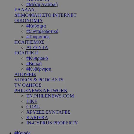
#Μέση Ανατολή
ΕΛΛΑΔΑ
ΔΗΜΟΦΙΛΗ ΣΤΟ INTERNET
ΟΙΚΟΝΟΜΙΑ
#Καύσιμα
#Συνταξιοδοτικό
#Τουρισμός
ΠΟΛΙΤΙΣΜΟΣ
ΑΤΖΕΝΤΑ
ΠΟΛΙΤΙΚΗ
#Κυπριακό
#Βουλή
#Κυβέρνηση
ΑΠΟΨΕΙΣ
VIDEOS & PODCASTS
TV ΟΔΗΓΟΣ
PHILENEWS NETWORK
EN.PHILENEWS.COM
LIKE
GOAL
ΧΡΥΣΕΣ ΣΥΝΤΑΓΕΣ
KARIERA
IN-CYPRUS PROPERTY
#Καιρός