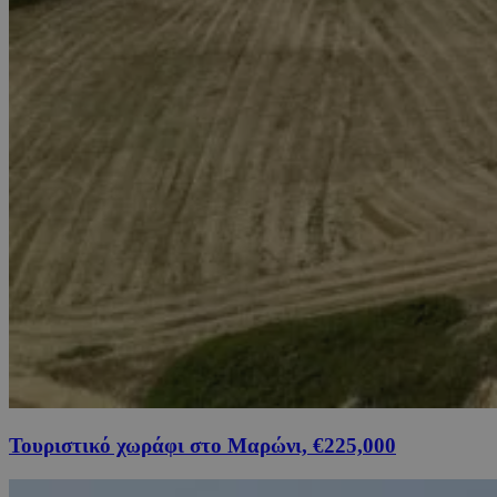
Τουριστικό χωράφι στο Μαρώνι, €225,000