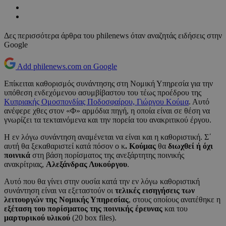
Δες περισσότερα άρθρα του philenews όταν αναζητάς ειδήσεις στην
Google
Add philenews.com on Google
Επίκειται καθορισμός συνάντησης στη Νομική Υπηρεσία για την
υπόθεση ενδεχόμενου ασυμβίβαστου του τέως προέδρου της
Κυπριακής Ομοσπονδίας Ποδοσφαίρου, Γιώργου Κούμα
. Αυτό
ανέφερε χθες στον «Φ» αρμόδια πηγή, η οποία είναι σε θέση να
γνωρίζει τα τεκταινόμενα και την πορεία του ανακριτικού έργου.
Η εν λόγω συνάντηση αναμένεται να είναι και η καθοριστική. Σ΄
αυτή θα ξεκαθαριστεί κατά πόσον ο κ
. Κούμας
θα
διωχθεί ή όχι
ποινικά
στη βάση πορίσματος της ανεξάρτητης ποινικής
ανακρίτριας,
Αλεξάνδρας Λυκούργου
.
Αυτό που θα γίνει στην ουσία κατά την εν λόγω καθοριστική
συνάντηση είναι να εξεταστούν οι
τελικές εισηγήσεις των
λειτουργών της Νομικής Υπηρεσίας
, στους οποίους ανατέθηκε η
εξέταση του πορίσματος της ποινικής έρευνας
και του
μαρτυρικού υλικού
(20 box files).