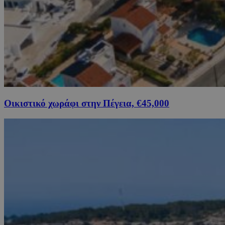
Οικιστικό χωράφι στην Πέγεια, €45,000