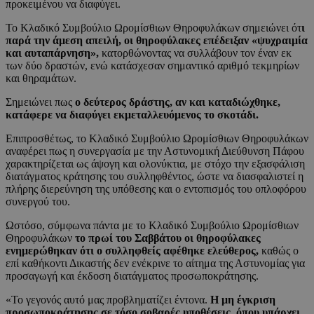
προκειμένου να διαφύγει.
Το Κλαδικό Συμβούλιο Ωρομίσθιων Θηροφυλάκων σημειώνει ότ
ι
παρά την άμεση απειλή, οι θηροφύλακες επέδειξαν «ψυχραιμία
και αυταπάρνηση»,
κατορθώνοντας να συλλάβουν τον έναν εκ
των δύο δραστών, ενώ κατάσχεσαν σημαντικό αριθμό τεκμηρίων
και θηραμάτων.
Σημειώνει πως
ο δεύτερος δράστης, αν και καταδιώχθηκε,
κατάφερε να διαφύγει εκμεταλλευόμενος το σκοτάδι.
Επιπροσθέτως, το Κλαδικό Συμβούλιο Ωρομίσθιων Θηροφυλάκων
αναφέρει πως η συνεργασία με την Αστυνομική Διεύθυνση Πάφου
χαρακτηρίζεται ως άψογη και ολονύκτια, με στόχο την εξασφάλιση
διατάγματος κράτησης του συλληφθέντος, ώστε να διασφαλιστεί η
πλήρης διερεύνηση της υπόθεσης και ο εντοπισμός του οπλοφόρου
συνεργού του.
Ωστόσο, σύμφωνα πάντα με το Κλαδικό Συμβούλιο Ωρομίσθιων
Θηροφυλάκων
το πρωί του Σαββάτου οι θηροφύλακες
ενημερώθηκαν ότι ο συλληφθείς αφέθηκε ελεύθερος,
καθώς ο
επί καθήκοντι Δικαστής δεν ενέκρινε το αίτημα της Αστυνομίας για
προσαγωγή και έκδοση διατάγματος προσωποκράτησης.
«Το γεγονός αυτό μας προβληματίζει έντονα.
Η μη έγκριση
προσωποκράτησης σε τόσο σοβαρές υποθέσεις, όπου υπάρχει