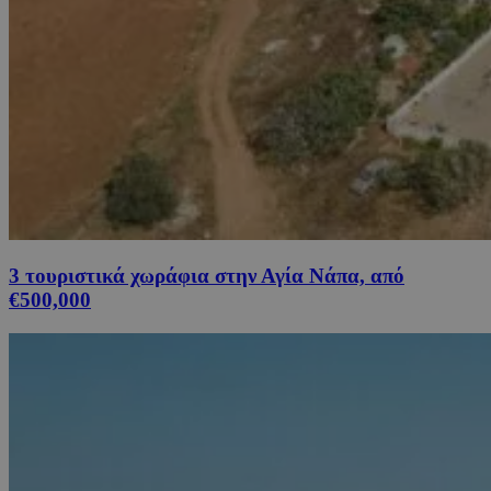
3 τουριστικά χωράφια στην Αγία Νάπα, από
€500,000