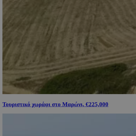
Τουριστικό χωράφι στο Μαρώνι, €225,000