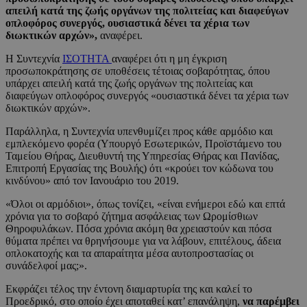
απειλή κατά της ζωής οργάνων της πολιτείας και διαφεύγων
οπλοφόρος συνεργός, ουσιαστικά δένει τα χέρια των
διωκτικών αρχών»,
αναφέρει.
Η Συντεχνία
ΙΣΟΤΗΤΑ
αναφέρει ότι η μη έγκριση
προσωποκράτησης σε υποθέσεις τέτοιας σοβαρότητας, όπου
υπάρχει απειλή κατά της ζωής οργάνων της πολιτείας και
διαφεύγων οπλοφόρος συνεργός «ουσιαστικά δένει τα χέρια των
διωκτικών αρχών».
Παράλληλα, η Συντεχνία υπενθυμίζει προς κάθε αρμόδιο και
εμπλεκόμενο φορέα (Υπουργό Εσωτερικών, Προϊστάμενο του
Ταμείου Θήρας, Διευθυντή της Υπηρεσίας Θήρας και Πανίδας,
Επιτροπή Εργασίας της Βουλής) ότι «κρούει τον κώδωνα του
κινδύνου» από τον Ιανουάριο του 2019.
«Όλοι οι αρμόδιοι», όπως τονίζει, «είναι ενήμεροι εδώ και επτά
χρόνια για το σοβαρό ζήτημα ασφάλειας των Ωρομίσθιων
Θηροφυλάκων. Πόσα χρόνια ακόμη θα χρειαστούν και πόσα
θύματα πρέπει να θρηνήσουμε για να λάβουν, επιτέλους, άδεια
οπλοκατοχής και τα απαραίτητα μέσα αυτοπροστασίας οι
συνάδελφοί μας;».
Εκφράζει τέλος την έντονη διαμαρτυρία της και καλεί το
Προεδρικό, στο οποίο έχει αποταθεί κατ’ επανάληψη,
να παρέμβει