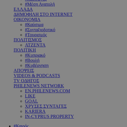
#Μέση Ανατολή
ΕΛΛΑΔΑ
ΔΗΜΟΦΙΛΗ ΣΤΟ INTERNET
ΟΙΚΟΝΟΜΙΑ
#Καύσιμα
#Συνταξιοδοτικό
#Τουρισμός
ΠΟΛΙΤΙΣΜΟΣ
ΑΤΖΕΝΤΑ
ΠΟΛΙΤΙΚΗ
#Κυπριακό
#Βουλή
#Κυβέρνηση
ΑΠΟΨΕΙΣ
VIDEOS & PODCASTS
TV ΟΔΗΓΟΣ
PHILENEWS NETWORK
EN.PHILENEWS.COM
LIKE
GOAL
ΧΡΥΣΕΣ ΣΥΝΤΑΓΕΣ
KARIERA
IN-CYPRUS PROPERTY
#Καιρός