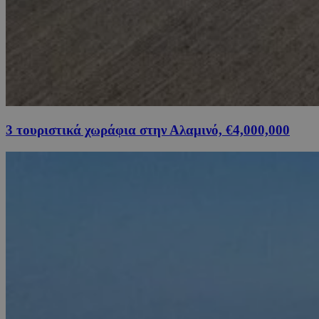
3 τουριστικά χωράφια στην Αλαμινό, €4,000,000