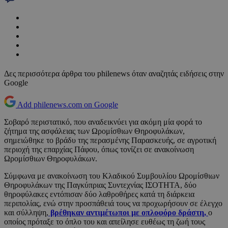
Δες περισσότερα άρθρα του philenews όταν αναζητάς ειδήσεις στην
Google
Add philenews.com on Google
Σοβαρό περιστατικό, που αναδεικνύει για ακόμη μία φορά το
ζήτημα της ασφάλειας των Ωρομίσθιων Θηροφυλάκων,
σημειώθηκε το βράδυ της περασμένης Παρασκευής, σε αγροτική
περιοχή της επαρχίας Πάφου, όπως τονίζει σε ανακοίνωση
Ωρομίσθιων Θηροφυλάκων.
Σύμφωνα με ανακοίνωση του Κλαδικού Συμβουλίου Ωρομίσθιων
Θηροφυλάκων της Παγκύπριας Συντεχνίας ΙΣΟΤΗΤΑ, δύο
θηροφύλακες εντόπισαν δύο λαθροθήρες κατά τη διάρκεια
περιπολίας, ενώ στην προσπάθειά τους να προχωρήσουν σε έλεγχο
και σύλληψη,
βρέθηκαν αντιμέτωποι με οπλοφόρο δράστη,
ο
οποίος πρόταξε το όπλο του και απείλησε ευθέως τη ζωή τους