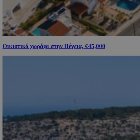
Οικιστικό χωράφι στην Πέγεια, €45,000