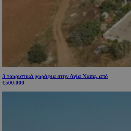
3 τουριστικά χωράφια στην Αγία Νάπα, από
€500,000