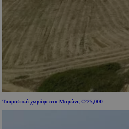
Τουριστικό χωράφι στο Μαρώνι, €225,000