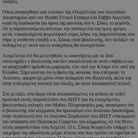
οδηγίες.
Όπως αναφέρθηκε και ενώπιον της Ολομέλειας του Ανωτάτου
Δικαστηρίου από τον Βοηθό Γενικό Εισαγγελέα Σάββα Αγγελίδη
κατά τη διαδικασία για άρση της ασυλίας του κ. Σύκα, το γεγονός
ότι η παραπονούμενη απέσυρε την καταγγελία της τρεις ημέρες
μετά, επικαλούμενη ψυχολογικό στρες λόγω της δημοσιότητας που
πήρε η υπόθεση επειδή ο κ. Σύκας είναι βουλευτής, δεν αλλάζει τα
δεδομένα γι’ αυτό και οι ανακρίσεις θα συνεχιστούν.
Αναμένεται ότι θα μελετηθούν οι απαντήσεις και τα όσα
υποστηρίζει ο βουλευτής και δεν αποκλείεται αν αυτό επιβάλλεται,
να αναζητηθεί πρόσθετη μαρτυρία, είτε από την Κύπρο είτε από την
Ελλάδα. Σημειώνεται ότι η άρση της ασυλίας που επέτρεψε το
Ανώτατο, αφορά όχι μόνο στην ανάκριση του βουλευτή, αλλά και
στην ενδεχόμενη ποινική του δίωξη, αν αυτό αποφασιστεί τελικά.
Στο μεταξύ, στα άκρα είναι αποφασισμένος να φτάσει αν τεθεί
οριστικά εκτός ψηφοδελτίου του ΔΗΣΥ για τις επερχόμενες
βουλευτικές εκλογές του Μαΐου. Πληροφορίες μας, αναφέρουν ότι
ο βουλευτής του κόμματος θα προσφύγει στο Ανώτατο Δικαστήριο,
στην περίπτωση που το Ανώτατο Συμβούλιο του ΔΗΣΥ επικυρώσει
την απόφαση του Πολιτικού Γραφείου του κόμματος, να τον θέσει
εκτός ψηφοδελτίου στη Λεμεσό. Ο κ. Σύκας θεωρεί ότι υπάρχει το
τεκμήριο της αθωότητας μέχρι τέλους και πως πρέπει να τηρείται το