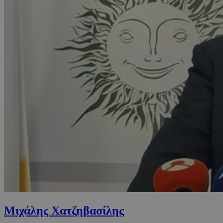
Μιχάλης Χατζηβασίλης