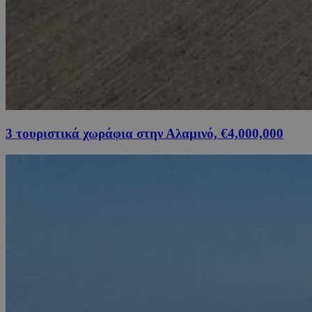
3 τουριστικά χωράφια στην Αλαμινό, €4,000,000