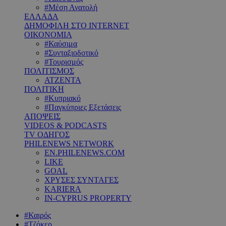
#Μέση Ανατολή
ΕΛΛΑΔΑ
ΔΗΜΟΦΙΛΗ ΣΤΟ INTERNET
ΟΙΚΟΝΟΜΙΑ
#Καύσιμα
#Συνταξιοδοτικό
#Τουρισμός
ΠΟΛΙΤΙΣΜΟΣ
ΑΤΖΕΝΤΑ
ΠΟΛΙΤΙΚΗ
#Κυπριακό
#Παγκύπριες Εξετάσεις
ΑΠΟΨΕΙΣ
VIDEOS & PODCASTS
TV ΟΔΗΓΟΣ
PHILENEWS NETWORK
EN.PHILENEWS.COM
LIKE
GOAL
ΧΡΥΣΕΣ ΣΥΝΤΑΓΕΣ
KARIERA
IN-CYPRUS PROPERTY
#Καιρός
#Τζόκερ