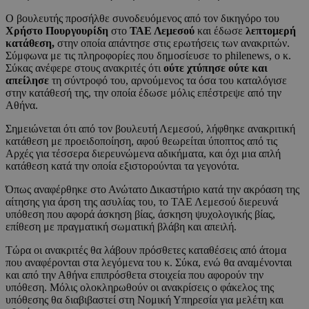
Ο βουλευτής προσήλθε συνοδευόμενος από τον δικηγόρο του
Χρήστο Πουργουρίδη
στο
ΤΑΕ Λεμεσού
και έδωσε
λεπτομερή
κατάθεση,
στην οποία απάντησε στις ερωτήσεις των ανακριτών.
Σύμφωνα με τις πληροφορίες που δημοσίευσε το philenews, ο κ.
Σύκας ανέφερε στους ανακριτές ότι
ούτε χτύπησε
ούτε και
απείλησε
τη σύντροφό του, αρνούμενος τα όσα του καταλόγισε
στην κατάθεσή της, την οποία έδωσε μόλις επέστρεψε από την
Αθήνα.
Σημειώνεται ότι από τον βουλευτή Λεμεσού, λήφθηκε ανακριτική
κατάθεση με προειδοποίηση, αφού θεωρείται ύποπτος από τις
Αρχές για τέσσερα διερευνώμενα αδικήματα, και όχι μια απλή
κατάθεση κατά την οποία εξιστορούνται τα γεγονότα.
Όπως αναφέρθηκε στο Ανώτατο Δικαστήριο κατά την ακρόαση της
αίτησης για άρση της ασυλίας του, το ΤΑΕ Λεμεσού διερευνά
υπόθεση που αφορά άσκηση βίας, άσκηση ψυχολογικής βίας,
επίθεση με πραγματική σωματική βλάβη και απειλή.
Τώρα οι ανακριτές θα λάβουν πρόσθετες καταθέσεις από άτομα
που αναφέρονται στα λεγόμενα του κ. Σύκα, ενώ θα αναμένονται
και από την Αθήνα επιπρόσθετα στοιχεία που αφορούν την
υπόθεση. Μόλις ολοκληρωθούν οι ανακρίσεις ο φάκελος της
υπόθεσης θα διαβιβαστεί στη Νομική Υπηρεσία για μελέτη και