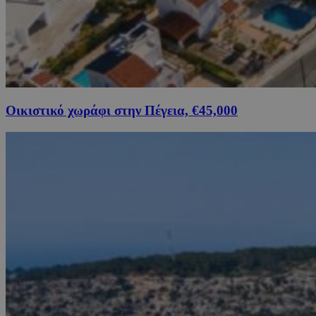
Οικιστικό χωράφι στην Πέγεια, €45,000