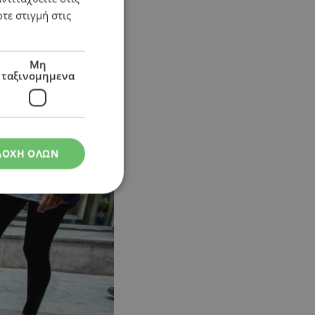
τε στιγμή στις
ρίες μένουν πίσω»
Μη
ταξινομημενα
ΔΟΧΗ ΟΛΩΝ