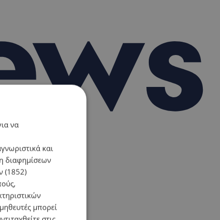
για να
αγνωριστικά και
ση διαφημίσεων
 (1852)
πούς,
κτηριστικών
ομηθευτές μπορεί
ντιταχθείτε στις