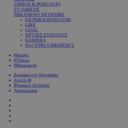
VIDEOS & PODCASTS
TV ΟΔΗΓΟΣ
PHILENEWS NETWORK
EN.PHILENEWS.COM
LIKE
GOAL
ΧΡΥΣΕΣ ΣΥΝΤΑΓΕΣ
KARIERA
IN-CYPRUS PROPERTY
#Καιρός
#Τζόκερ
#Φαρμακεία
Εγγραφή στο Newsletter
Αρχείο Φ
Ψηφιακές Εκδόσεις
Αφιερώματα