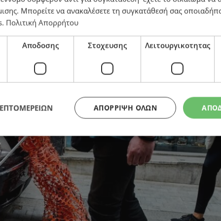
μισης
. Μπορείτε να ανακαλέσετε τη συγκατάθεσή σας οποιαδήπο
s
.
Πολιτική Απορρήτου
ο η νέα νομοθεσία. Χιλιάδες άτομα με σοβαρές αναπη
Αποδοσης
Στοχευσης
Λειτουργικοτητας
ΛΕΠΤΟΜΕΡΕΙΩΝ
ΑΠΌΡΡΙΨΗ ΌΛΩΝ
ΑΠΟ