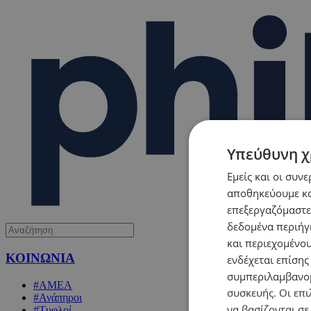
Υπεύθυνη χ
Εμείς και οι συν
αποθηκεύουμε κα
επεξεργαζόμαστε
δεδομένα περιήγη
και περιεχομένο
ΚΟΙΝΩΝΙΑ
ενδέχεται επίσης
συμπεριλαμβανομ
#ΑΜΕΑ
συσκευής. Οι επι
#Ανάπηροι
να βασίζονται σε
#Τυφλοί