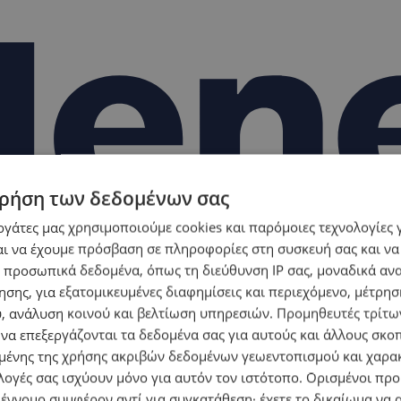
ρήση των δεδομένων σας
εργάτες μας χρησιμοποιούμε cookies και παρόμοιες τεχνολογίες 
ι να έχουμε πρόσβαση σε πληροφορίες στη συσκευή σας και να
 προσωπικά δεδομένα, όπως τη διεύθυνση IP σας, μοναδικά αν
σης, για εξατομικευμένες διαφημίσεις και περιεχόμενο, μέτρη
υ, ανάλυση κοινού και βελτίωση υπηρεσιών.
Προμηθευτές τρίτων
 να επεξεργάζονται τα δεδομένα σας για αυτούς και άλλους σκο
ένης της χρήσης ακριβών δεδομένων γεωεντοπισμού και χαρα
λογές σας ισχύουν μόνο για αυτόν τον ιστότοπο. Ορισμένοι πρ
 έννομο συμφέρον αντί για συγκατάθεση· έχετε το δικαίωμα να α