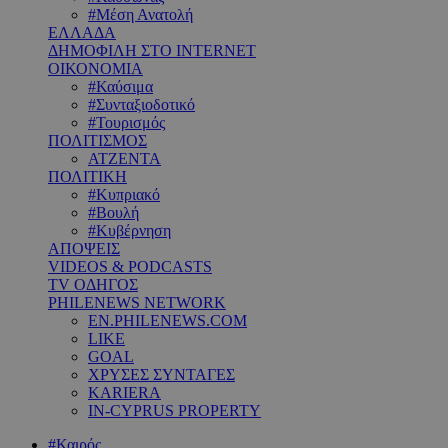
#Μέση Ανατολή
ΕΛΛΑΔΑ
ΔΗΜΟΦΙΛΗ ΣΤΟ INTERNET
ΟΙΚΟΝΟΜΙΑ
#Καύσιμα
#Συνταξιοδοτικό
#Τουρισμός
ΠΟΛΙΤΙΣΜΟΣ
ΑΤΖΕΝΤΑ
ΠΟΛΙΤΙΚΗ
#Κυπριακό
#Βουλή
#Κυβέρνηση
ΑΠΟΨΕΙΣ
VIDEOS & PODCASTS
TV ΟΔΗΓΟΣ
PHILENEWS NETWORK
EN.PHILENEWS.COM
LIKE
GOAL
ΧΡΥΣΕΣ ΣΥΝΤΑΓΕΣ
KARIERA
IN-CYPRUS PROPERTY
#Καιρός