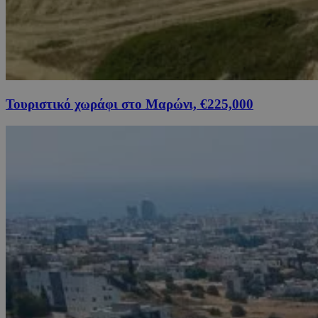
Τουριστικό χωράφι στο Μαρώνι, €225,000