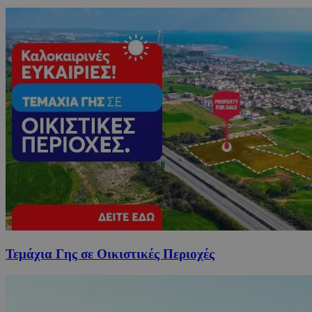
Τεμάχια Γης σε Οικιστικές Περιοχές