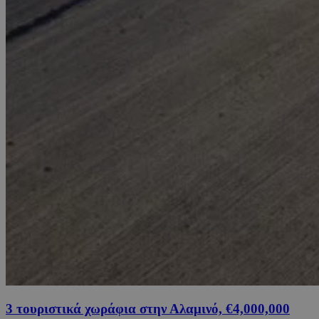
3 τουριστικά χωράφια στην Αλαμινό, €4,000,000