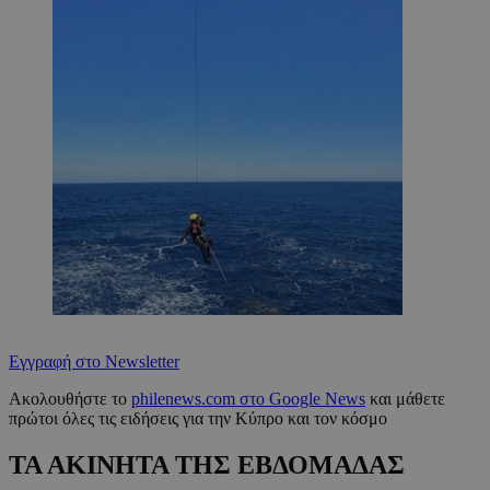
Εγγραφή στο Newsletter
Ακολουθήστε το
philenews.com στο Google News
και μάθετε
πρώτοι όλες τις ειδήσεις για την Κύπρο και τον κόσμο
ΤΑ ΑΚΙΝΗΤΑ ΤΗΣ ΕΒΔΟΜΑΔΑΣ