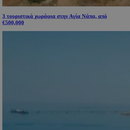
3 τουριστικά χωράφια στην Αγία Νάπα, από
€500,000