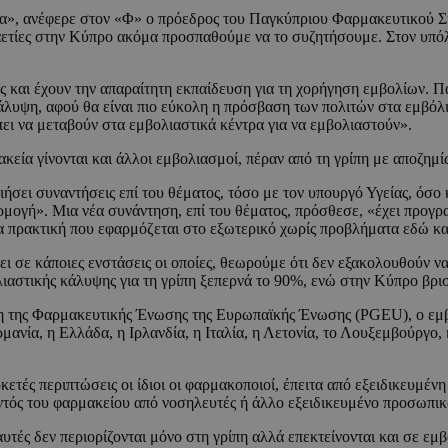
μα», ανέφερε στον «Φ» ο πρόεδρος του Παγκύπριου Φαρμακευτικού Σ
καετίες στην Κύπρο ακόμα προσπαθούμε να το συζητήσουμε. Στον υπό
είας και έχουν την απαραίτητη εκπαίδευση για τη χορήγηση εμβολίων.
άλυψη, αφού θα είναι πιο εύκολη η πρόσβαση των πολιτών στα εμβόλια
έπει να μεταβούν στα εμβολιαστικά κέντρα για να εμβολιαστούν».
κεία γίνονται και άλλοι εμβολιασμοί, πέραν από τη γρίπη με αποζημί
σει συναντήσεις επί του θέματος, τόσο με τον υπουργό Υγείας, όσο κ
ρμογή». Μια νέα συνάντηση, επί του θέματος, πρόσθεσε, «έχει προγρα
ια πρακτική που εφαρμόζεται στο εξωτερικό χωρίς προβλήματα εδώ κα
σε κάποιες ενστάσεις οι οποίες, θεωρούμε ότι δεν εξακολουθούν να 
ολιαστικής κάλυψης για τη γρίπη ξεπερνά το 90%, ενώ στην Κύπρο β
ση της Φαρμακευτικής Ένωσης της Ευρωπαϊκής Ένωσης (PGEU), ο εμ
ρμανία, η Ελλάδα, η Ιρλανδία, η Ιταλία, η Λετονία, το Λουξεμβούργο
ετές περιπτώσεις οι ίδιοι οι φαρμακοποιοί, έπειτα από εξειδικευμέν
εντός του φαρμακείου από νοσηλευτές ή άλλο εξειδικευμένο προσωπικ
υτές δεν περιορίζονται μόνο στη γρίπη αλλά επεκτείνονται και σε ε