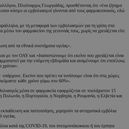
υλλόγου, Πλούταρχος Γεωργιάδης, προσθέτοντας ότι «ένα ζήτημα
λοιπο κόσμο οι εμβολιασμοί γίνονται από τους φαρμακοποιούς, εδώ
 Παράλληλα, με τη μεταφορά των εμβολιασμών για τη γρίπη στα
 μέσω του φαρμακείου της γειτονιάς τους, χωρίς να χρειάζεται είτε
ωση από τα εθνικά συστήματα υγείας».
αι με τον ΟΑΥ και «διαπιστώνουμε ότι εκείνο που χρειάζεται είναι
μματιστεί για την επόμενη εβδομάδα και αναμένουμε ότι επιτέλους
ι χρόνια».
υπάρχουν. Εκείνο που πρέπει να τονίσουμε είναι ότι στις χώρες
ρισκόμαστε κάθε χρόνο γύρω στο 60%».
βολιασμός μέσα σε φαρμακεία εφαρμόζεται σε τουλάχιστον 15
, η Πολωνία, η Πορτογαλία, η Νορβηγία, η Ρουμανία, η Ελβετία και
η εκπαίδευση και πιστοποίηση, χορηγούν τα αντιγριπικά εμβόλια
ό υγείας.
μβόλια κατά της COVID-19, του πνευμονιόκοκκου ή του έρπητα