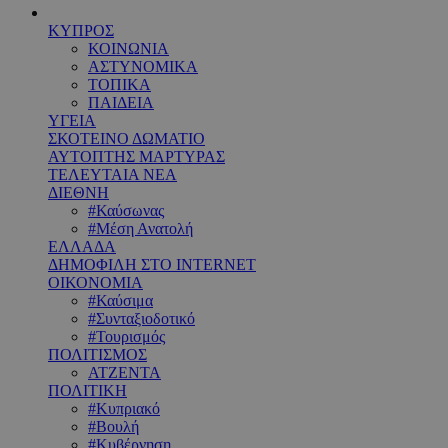
ΚΥΠΡΟΣ
ΚΟΙΝΩΝΙΑ
ΑΣΤΥΝΟΜΙΚΑ
ΤΟΠΙΚΑ
ΠΑΙΔΕΙΑ
ΥΓΕΙΑ
ΣΚΟΤΕΙΝΟ ΔΩΜΑΤΙΟ
ΑΥΤΟΠΤΗΣ ΜΑΡΤΥΡΑΣ
ΤΕΛΕΥΤΑΙΑ ΝΕΑ
ΔΙΕΘΝΗ
#Καύσωνας
#Μέση Ανατολή
ΕΛΛΑΔΑ
ΔΗΜΟΦΙΛΗ ΣΤΟ INTERNET
ΟΙΚΟΝΟΜΙΑ
#Καύσιμα
#Συνταξιοδοτικό
#Τουρισμός
ΠΟΛΙΤΙΣΜΟΣ
ΑΤΖΕΝΤΑ
ΠΟΛΙΤΙΚΗ
#Κυπριακό
#Βουλή
#Κυβέρνηση