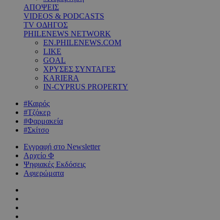
ΑΠΟΨΕΙΣ
VIDEOS & PODCASTS
TV ΟΔΗΓΟΣ
PHILENEWS NETWORK
EN.PHILENEWS.COM
LIKE
GOAL
ΧΡΥΣΕΣ ΣΥΝΤΑΓΕΣ
KARIERA
IN-CYPRUS PROPERTY
#Καιρός
#Τζόκερ
#Φαρμακεία
#Σκίτσο
Εγγραφή στο Newsletter
Αρχείο Φ
Ψηφιακές Εκδόσεις
Αφιερώματα