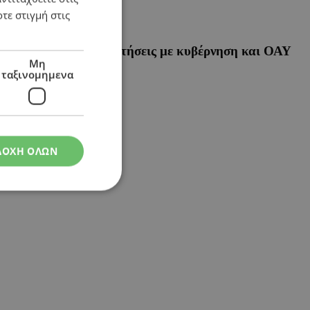
τε στιγμή στις
Άρχισαν ήδη τις συναντήσεις με κυβέρνηση και ΟΑΥ
Μη
ταξινομημενα
ΔΟΧΗ ΟΛΩΝ