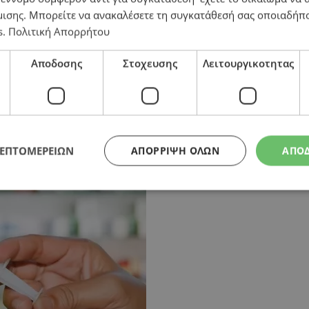
μισης
. Μπορείτε να ανακαλέσετε τη συγκατάθεσή σας οποιαδήπο
s
.
Πολιτική Απορρήτου
νιάς: Επαναφέρουν το αίτημα τους οι φαρμακοποιοί – 
Αποδοσης
Στοχευσης
Λειτουργικοτητας
ΛΕΠΤΟΜΕΡΕΙΩΝ
ΑΠΌΡΡΙΨΗ ΌΛΩΝ
ΑΠΟ