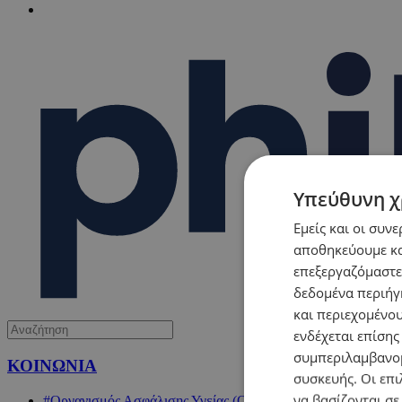
Υπεύθυνη χ
Εμείς και οι συν
αποθηκεύουμε κα
επεξεργαζόμαστε
δεδομένα περιήγη
και περιεχομένο
ενδέχεται επίσης
συμπεριλαμβανομ
ΚΟΙΝΩΝΙΑ
συσκευής. Οι επι
να βασίζονται σε
#Οργανισμός Ασφάλισης Υγείας (ΟΑΥ)