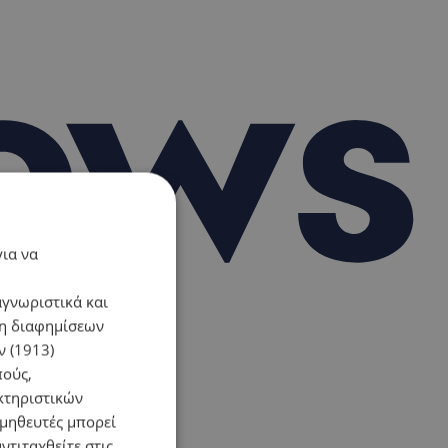
για να
αγνωριστικά και
ση διαφημίσεων
 (1913)
πούς,
κτηριστικών
ομηθευτές μπορεί
ντιταχθείτε στις