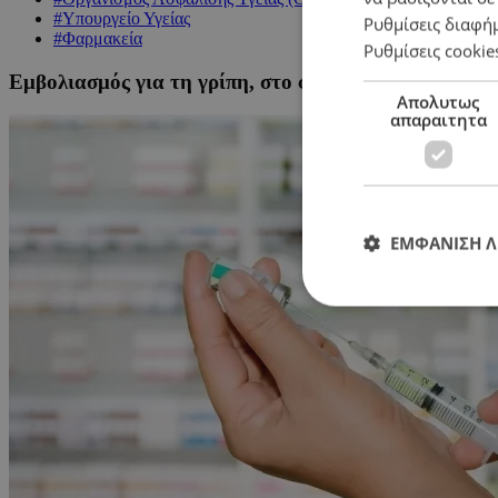
#Υπουργείο Υγείας
Ρυθμίσεις διαφή
#Φαρμακεία
Ρυθμίσεις cookie
Εμβολιασμός για τη γρίπη, στο φαρμακείο της γειτο
Απολυτως
απαραιτητα
ΕΜΦΑΝΙΣΗ 