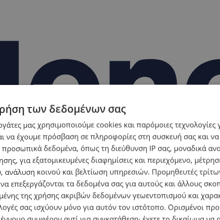
ρήση των δεδομένων σας
εργάτες μας χρησιμοποιούμε cookies και παρόμοιες τεχνολογίες 
ι να έχουμε πρόσβαση σε πληροφορίες στη συσκευή σας και να
 προσωπικά δεδομένα, όπως τη διεύθυνση IP σας, μοναδικά αν
σης, για εξατομικευμένες διαφημίσεις και περιεχόμενο, μέτρη
υ, ανάλυση κοινού και βελτίωση υπηρεσιών.
Προμηθευτές τρίτων
 να επεξεργάζονται τα δεδομένα σας για αυτούς και άλλους σκο
ένης της χρήσης ακριβών δεδομένων γεωεντοπισμού και χαρα
λογές σας ισχύουν μόνο για αυτόν τον ιστότοπο. Ορισμένοι πρ
 έννομο συμφέρον αντί για συγκατάθεση· έχετε το δικαίωμα να α