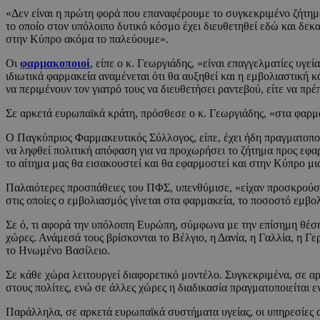
«Δεν είναι η πρώτη φορά που επαναφέρουμε το συγκεκριμένο ζήτη
το οποίο στον υπόλοιπο δυτικό κόσμο έχει διευθετηθεί εδώ και δε
στην Κύπρο ακόμα το παλεύουμε».
Οι
φαρμακοποιοί
, είπε ο κ. Γεωργιάδης, «είναι επαγγελματίες υγ
ιδιωτικά φαρμακεία αναμένεται ότι θα αυξηθεί και η εμβολιαστική κ
να περιμένουν τον γιατρό τους να διευθετήσει ραντεβού, είτε να πρ
Σε αρκετά ευρωπαϊκά κράτη, πρόσθεσε ο κ. Γεωργιάδης, «στα φαρμα
Ο Παγκύπριος Φαρμακευτικός Σύλλογος, είπε, έχει ήδη πραγματοποιή
να ληφθεί πολιτική απόφαση για να προχωρήσει το ζήτημα προς εφα
το αίτημα μας θα εισακουστεί και θα εφαρμοστεί και στην Κύπρο μ
Παλαιότερες προσπάθειες του ΠΦΣ, υπενθύμισε, «είχαν προσκρούσει 
στις οποίες ο εμβολιασμός γίνεται στα φαρμακεία, το ποσοστό εμβ
Σε ό, τι αφορά την υπόλοιπη Ευρώπη, σύμφωνα με την επίσημη θέ
χώρες. Ανάμεσά τους βρίσκονται το Βέλγιο, η Δανία, η Γαλλία, η Γε
το Ηνωμένο Βασίλειο.
Σε κάθε χώρα λειτουργεί διαφορετικό μοντέλο. Συγκεκριμένα, σε αρκ
στους πολίτες, ενώ σε άλλες χώρες η διαδικασία πραγματοποιείται 
Παράλληλα, σε αρκετά ευρωπαϊκά συστήματα υγείας, οι υπηρεσίες α