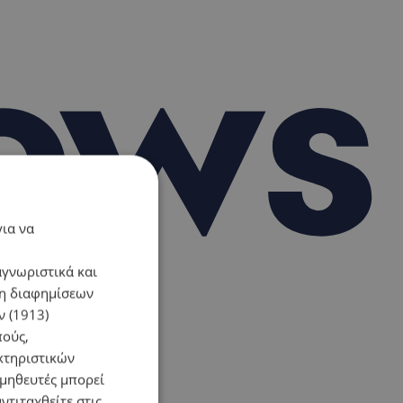
για να
αγνωριστικά και
ση διαφημίσεων
 (1913)
πούς,
κτηριστικών
ομηθευτές μπορεί
ντιταχθείτε στις