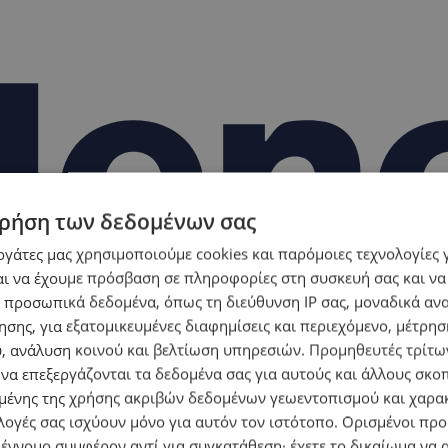
ρήση των δεδομένων σας
εργάτες μας χρησιμοποιούμε cookies και παρόμοιες τεχνολογίες 
ι να έχουμε πρόσβαση σε πληροφορίες στη συσκευή σας και να
 προσωπικά δεδομένα, όπως τη διεύθυνση IP σας, μοναδικά αν
σης, για εξατομικευμένες διαφημίσεις και περιεχόμενο, μέτρη
υ, ανάλυση κοινού και βελτίωση υπηρεσιών.
Προμηθευτές τρίτων
 να επεξεργάζονται τα δεδομένα σας για αυτούς και άλλους σκο
ένης της χρήσης ακριβών δεδομένων γεωεντοπισμού και χαρα
λογές σας ισχύουν μόνο για αυτόν τον ιστότοπο. Ορισμένοι πρ
 έννομο συμφέρον αντί για συγκατάθεση· έχετε το δικαίωμα να α