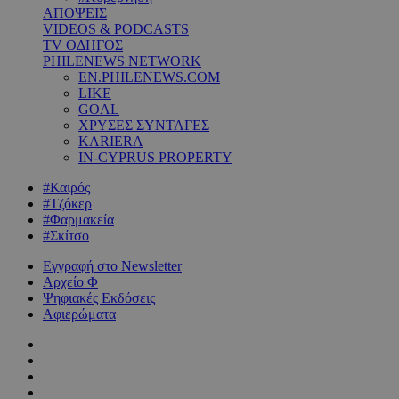
ΑΠΟΨΕΙΣ
VIDEOS & PODCASTS
TV ΟΔΗΓΟΣ
PHILENEWS NETWORK
EN.PHILENEWS.COM
LIKE
GOAL
ΧΡΥΣΕΣ ΣΥΝΤΑΓΕΣ
KARIERA
IN-CYPRUS PROPERTY
#Καιρός
#Τζόκερ
#Φαρμακεία
#Σκίτσο
Εγγραφή στο Newsletter
Αρχείο Φ
Ψηφιακές Εκδόσεις
Αφιερώματα