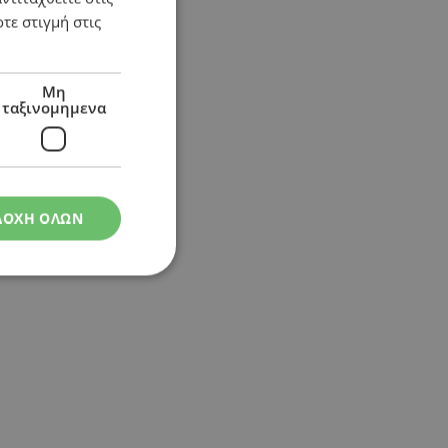
τε στιγμή στις
Μη
ταξινομημενα
ΔΟΧΗ ΟΛΩΝ