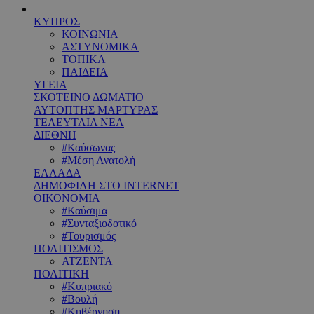
ΚΥΠΡΟΣ
ΚΟΙΝΩΝΙΑ
ΑΣΤΥΝΟΜΙΚΑ
ΤΟΠΙΚΑ
ΠΑΙΔΕΙΑ
ΥΓΕΙΑ
ΣΚΟΤΕΙΝΟ ΔΩΜΑΤΙΟ
ΑΥΤΟΠΤΗΣ ΜΑΡΤΥΡΑΣ
ΤΕΛΕΥΤΑΙΑ ΝΕΑ
ΔΙΕΘΝΗ
#Καύσωνας
#Μέση Ανατολή
ΕΛΛΑΔΑ
ΔΗΜΟΦΙΛΗ ΣΤΟ INTERNET
ΟΙΚΟΝΟΜΙΑ
#Καύσιμα
#Συνταξιοδοτικό
#Τουρισμός
ΠΟΛΙΤΙΣΜΟΣ
ΑΤΖΕΝΤΑ
ΠΟΛΙΤΙΚΗ
#Κυπριακό
#Βουλή
#Κυβέρνηση