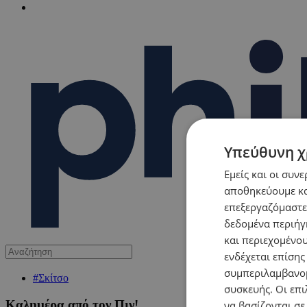
Υπεύθυνη χ
Εμείς και οι συν
αποθηκεύουμε κα
επεξεργαζόμαστε
δεδομένα περιήγη
και περιεχομένο
ενδέχεται επίσης
συμπεριλαμβανομ
#Σκίτσο
συσκευής. Οι επι
Καλημέρα από τον Πιν!
να βασίζονται σε