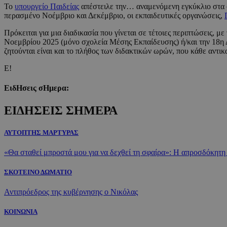
Το
υπουργείο Παιδείας
απέστειλε την… αναμενόμενη εγκύκλιο στα σχ
περασμένο Νοέμβριο και Δεκέμβριο, οι εκπαιδευτικές οργανώσεις,
Πρόκειται για μια διαδικασία που γίνεται σε τέτοιες περιπτώσεις,
Νοεμβρίου 2025 (μόνο σχολεία Μέσης Εκπαίδευσης) ή/και την 18η Δ
ζητούνται είναι και το πλήθος των διδακτικών ωρών, που κάθε αντικ
Ε!
ΕιδΗσεις σΗμερα:
ΕΙΔΗΣΕΙΣ ΣΗΜΕΡΑ
ΑΥΤΟΠΤΗΣ ΜΑΡΤΥΡΑΣ
«Θα σταθεί μπροστά μου για να δεχθεί τη σφαίρα»: Η απροσδόκητη
ΣΚΟΤΕΙΝΟ ΔΩΜΑΤΙΟ
Αντιπρόεδρος της κυβέρνησης ο Νικόλας
ΚΟΙΝΩΝΙΑ