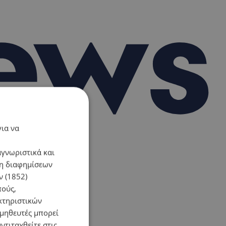
για να
αγνωριστικά και
ση διαφημίσεων
 (1852)
πούς,
κτηριστικών
ομηθευτές μπορεί
ντιταχθείτε στις