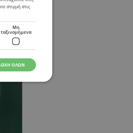
τε στιγμή στις
Μη
ταξινομημενα
ΔΟΧΗ ΟΛΩΝ