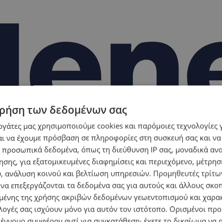
ρήση των δεδομένων σας
εργάτες μας χρησιμοποιούμε cookies και παρόμοιες τεχνολογίες 
ι να έχουμε πρόσβαση σε πληροφορίες στη συσκευή σας και να
 προσωπικά δεδομένα, όπως τη διεύθυνση IP σας, μοναδικά αν
σης, για εξατομικευμένες διαφημίσεις και περιεχόμενο, μέτρη
υ, ανάλυση κοινού και βελτίωση υπηρεσιών.
Προμηθευτές τρίτων
 να επεξεργάζονται τα δεδομένα σας για αυτούς και άλλους σκο
ένης της χρήσης ακριβών δεδομένων γεωεντοπισμού και χαρα
λογές σας ισχύουν μόνο για αυτόν τον ιστότοπο. Ορισμένοι πρ
 έννομο συμφέρον αντί για συγκατάθεση· έχετε το δικαίωμα να α