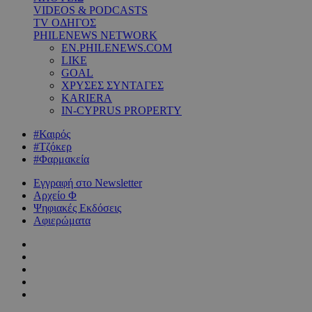
VIDEOS & PODCASTS
TV ΟΔΗΓΟΣ
PHILENEWS NETWORK
EN.PHILENEWS.COM
LIKE
GOAL
ΧΡΥΣΕΣ ΣΥΝΤΑΓΕΣ
KARIERA
IN-CYPRUS PROPERTY
#Καιρός
#Τζόκερ
#Φαρμακεία
Εγγραφή στο Newsletter
Αρχείο Φ
Ψηφιακές Εκδόσεις
Αφιερώματα