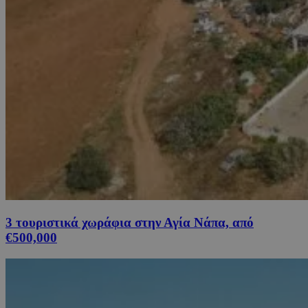
3 τουριστικά χωράφια στην Αγία Νάπα, από
€500,000