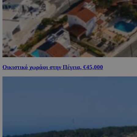
Οικιστικό χωράφι στην Πέγεια, €45,000