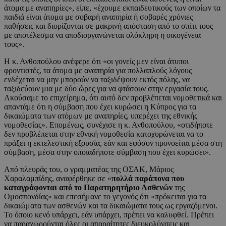
άτομα με αναπηρίες», είπε, «έχουμε εκπαιδευτικούς των οποίων τα
παιδιά είναι άτομα με σοβαρή αναπηρία ή σοβαρές χρόνιες
παθήσεις και διορίζονται σε μακρινή απόσταση από το σπίτι τους
με αποτέλεσμα να αποδιοργανώνεται ολόκληρη η οικογένεια
τους».
Η κ. Ανθοπούλου ανέφερε ότι «οι γονείς μεν είναι άτυποι
φροντιστές, τα άτομα με αναπηρία για πολλαπλούς λόγους
ενδέχεται να μην μπορούν να ταξιδέψουν εκτός πόλης, να
ταξιδεύουν μια με δύο ώρες για να φτάσουν στην εργασία τους.
Ακούσαμε το επιχείρημα, ότι αυτό δεν προβλέπεται νομοθετικά και
απαντάμε ότι η σύμβαση που έχει κυρώσει η Κύπρος για τα
δικαιώματα των ατόμων με αναπηρίες, υπερέχει της εθνικής
νομοθεσίας». Επομένως, συνέχισε η κ. Ανθοπούλου, «οτιδήποτε
δεν προβλέπεται στην εθνική νομοθεσία κατοχυρώνεται να το
πράξει η εκτελεστική εξουσία, εάν και εφόσον προνοείται μέσα στη
σύμβαση, μέσα στην οποιαδήποτε σύμβαση που έχει κυρώσει».
Από πλευράς του, ο γραμματέας της ΟΣΑΚ, Μάριος
Χαραλαμπίδης, αναφέρθηκε σε «
πολλά παράπονα που
καταγράφονται από το Παρατηρητήριο Ασθενών
της
Ομοσπονδίας» και επεσήμανε το γεγονός ότι «πρόκειται για τα
δικαιώματα των ασθενών και τα δικαιώματα τους ως εργαζόμενοι.
Το όποιο κενό υπάρχει, εάν υπάρχει, πρέπει να καλυφθεί. Πρέπει
να παραχωρούνται όλες οι απαραίτητες διευκολύνσεις και