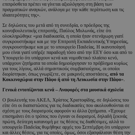
επιπρόσθετα πρέπει να γίνεται αξιολόγηση στη βάση των
πραγματικών αναγκών, ανάλογα με την κάθε περίπτωση και τις
ιδιαιτερότητες της».
Σε δηλώσεις του μετά από τη συνεδρία, ο πρόεδρος της
κοινοβουλευτικής επιτροπής, Παύλος Μυλωνάς, είπε ότι
ολοκληρώθηκε «μια διαδικασία, η οποία ήταν στενάχωρη γιατί
συγκρουστήκαμε και με την Επιτροπή Εκπαιδευτικής Υπηρεσίας,
συγκρουστήκαμε και με το υπουργείο Παιδείας. Η ικανοποίησή
μου είναι γιατί υπήρξε παραδοχή τόσο από την ΕΕΥ όσο και από το
Υπουργείο ότι υπάρχουν κενά και νομοθετικό πλαίσιο κενό,
υπάρχουν ζητήματα τα οποία δημιούργησαν το πρόβλημα κυρίως
για τους λίγους, αλλά σημαντικούς συμβασιούχους, οι οποίοι
διορίστηκαν, όπως γνωρίζετε, σε μακρινές αποστάσεις,
από τα
Κοκκινοχώρια στην Πάφο ή από τη Λευκωσία στην Πάφο
».
Γενικά εντοπίζονται κενά – Αναφορές στα μουσικά σχολεία
Ο βουλευτής του ΑΚΕΛ, Χρίστος Χριστοφίδης, σε δηλώσεις του
είπε ότι οι διαπιστώσεις για τις διαδικασίες που ακολουθούνται σε
σχέση με τους διορισμούς αφορούν κι άλλα ζητήματα. «Έχουμε
επισημάνει ότι ο τρόπος που έγιναν οι διορισμοί, δηλαδή ξεκινάς
πρώτη, δεύτερη κατανομή με τις θέσεις τις διαθέσιμες, αλλά το
υπουργείο Παιδείας θυμήθηκε αρχές του Σεπτέμβρη ότι υπάρχουν
και άλλες θέσεις, για τις οποίες, όμως, όσοι εξασφάλισαν θέση την