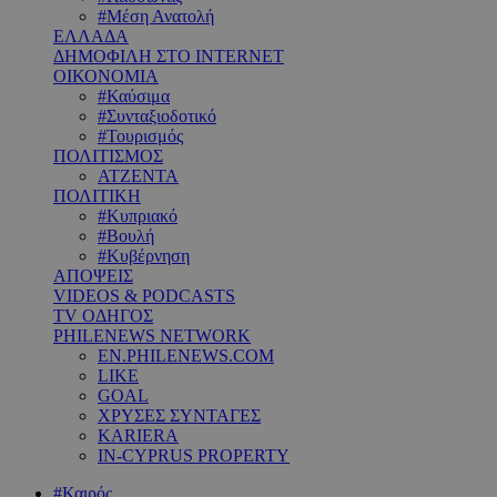
#Μέση Ανατολή
ΕΛΛΑΔΑ
ΔΗΜΟΦΙΛΗ ΣΤΟ INTERNET
ΟΙΚΟΝΟΜΙΑ
#Καύσιμα
#Συνταξιοδοτικό
#Τουρισμός
ΠΟΛΙΤΙΣΜΟΣ
ΑΤΖΕΝΤΑ
ΠΟΛΙΤΙΚΗ
#Κυπριακό
#Βουλή
#Κυβέρνηση
ΑΠΟΨΕΙΣ
VIDEOS & PODCASTS
TV ΟΔΗΓΟΣ
PHILENEWS NETWORK
EN.PHILENEWS.COM
LIKE
GOAL
ΧΡΥΣΕΣ ΣΥΝΤΑΓΕΣ
KARIERA
IN-CYPRUS PROPERTY
#Καιρός