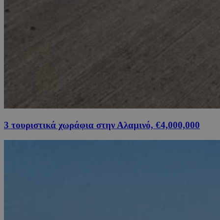
3 τουριστικά χωράφια στην Αλαμινό, €4,000,000