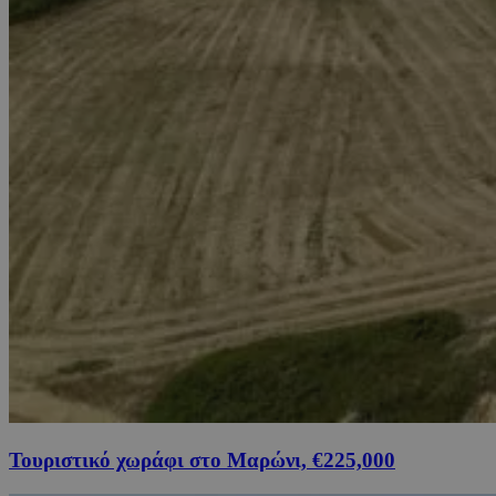
Τουριστικό χωράφι στο Μαρώνι, €225,000