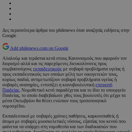
Δες περισσότερα άρθρα του philenews όταν αναζητάς ειδήσεις στην
Google
Add philenews.com on Google
Αλαλούμ και τεράστια κενά στους Κανονισμούς που αφορούν τον
διορισμό αλλά και τις παρεχόμενες διευκολύνσεις προς
συμβασιούχους
εκπαιδευτικούς
με σοβαρά προβλήματα υγείας ή
προς εκπαιδευτικούς των οποίων μέλη των οικογενειών τους,
κυρίως παιδιά, αντιμετωπίζουν σοβαρά προβλήματα υγείας ή
σοβαρές αναπηρίες, εντοπίζει η κοινοβουλευτική
επιτροπή
Παιδείας.
Νομοθετικό κενό παραδέχεται και το ίδιο το υπουργείο
Παιδείας, το οποίο διαβεβαίωσε χθες τους βουλευτές ότι μέχρι τα
μέσα Οκτωβρίου θα θέσει ενώπιον τους τροποποιητικό
νομοσχέδιο.
Εκπαιδευτικοί με σοβαρές χρόνιες παθήσεις, καρκινοπαθείς ή
άτομα με σοβαρές μυοσκελετικές νόσους, εξαιτίας του κενού που
φαίνεται να υπάρχει στη νομοθεσία και των διαδικασιών που
ακολουθούνται, διορίζονται σε σχολεία τα οποία βρίσκονται μακριά