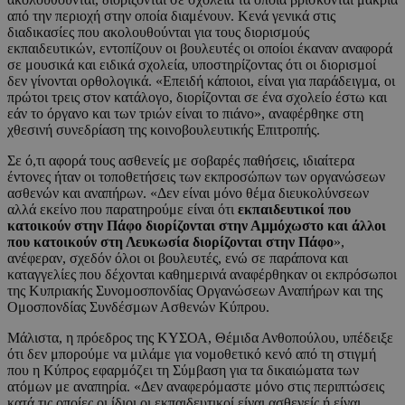
από την περιοχή στην οποία διαμένουν. Κενά γενικά στις
διαδικασίες που ακολουθούνται για τους διορισμούς
εκπαιδευτικών, εντοπίζουν οι βουλευτές οι οποίοι έκαναν αναφορά
σε μουσικά και ειδικά σχολεία, υποστηρίζοντας ότι οι διορισμοί
δεν γίνονται ορθολογικά. «Επειδή κάποιοι, είναι για παράδειγμα, οι
πρώτοι τρεις στον κατάλογο, διορίζονται σε ένα σχολείο έστω και
εάν το όργανο και των τριών είναι το πιάνο», αναφέρθηκε στη
χθεσινή συνεδρίαση της κοινοβουλευτικής Επιτροπής.
Σε ό,τι αφορά τους ασθενείς με σοβαρές παθήσεις, ιδιαίτερα
έντονες ήταν οι τοποθετήσεις των εκπροσώπων των οργανώσεων
ασθενών και αναπήρων. «Δεν είναι μόνο θέμα διευκολύνσεων
αλλά εκείνο που παρατηρούμε είναι ότι
εκπαιδευτικοί που
κατοικούν στην Πάφο διορίζονται στην Αμμόχωστο και άλλοι
που κατοικούν στη Λευκωσία διορίζονται στην Πάφο
»,
ανέφεραν, σχεδόν όλοι οι βουλευτές, ενώ σε παράπονα και
καταγγελίες που δέχονται καθημερινά αναφέρθηκαν οι εκπρόσωποι
της Κυπριακής Συνομοσπονδίας Οργανώσεων Αναπήρων και της
Ομοσπονδίας Συνδέσμων Ασθενών Κύπρου.
Μάλιστα, η πρόεδρος της ΚΥΣΟΑ, Θέμιδα Ανθοπούλου, υπέδειξε
ότι δεν μπορούμε να μιλάμε για νομοθετικό κενό από τη στιγμή
που η Κύπρος εφαρμόζει τη Σύμβαση για τα δικαιώματα των
ατόμων με αναπηρία. «Δεν αναφερόμαστε μόνο στις περιπτώσεις
κατά τις οποίες οι ίδιοι οι εκπαιδευτικοί είναι ασθενείς ή είναι