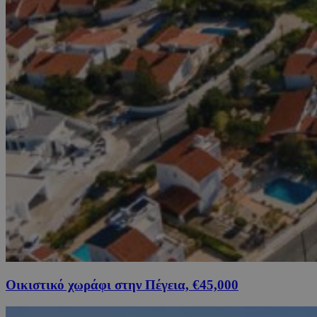
Οικιστικό χωράφι στην Πέγεια, €45,000