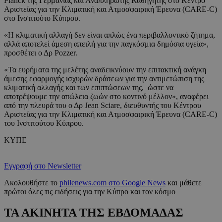
Planck της Γερμανίας και Αναπληρωτής Καθηγητής στο Κέντρο
Αριστείας για την Κλιματική και Ατμοσφαιρική Έρευνα (CARE-C)
στο Ινστιτούτο Κύπρου.
«Η κλιματική αλλαγή δεν είναι απλώς ένα περιβαλλοντικό ζήτημα,
αλλά αποτελεί άμεση απειλή για την παγκόσμια δημόσια υγεία»,
προσθέτει ο Δρ Pozzer.
«Τα ευρήματα της μελέτης αναδεικνύουν την επιτακτική ανάγκη
άμεσης εφαρμογής ισχυρών δράσεων για την αντιμετώπιση της
κλιματική αλλαγής και των επιπτώσεων της, ώστε να
αποτρέψουμε την απώλεια ζωών στο κοντινό μέλλον», αναφέρει
από την πλευρά του ο Δρ Jean Sciare, διευθυντής του Κέντρου
Αριστείας για την Κλιματική και Ατμοσφαιρική Έρευνα (CARE-C)
του Ινστιτούτου Κύπρου.
ΚΥΠΕ
Εγγραφή στο Newsletter
Ακολουθήστε το
philenews.com στο Google News
και μάθετε
πρώτοι όλες τις ειδήσεις για την Κύπρο και τον κόσμο
ΤΑ ΑΚΙΝΗΤΑ ΤΗΣ ΕΒΔΟΜΑΔΑΣ