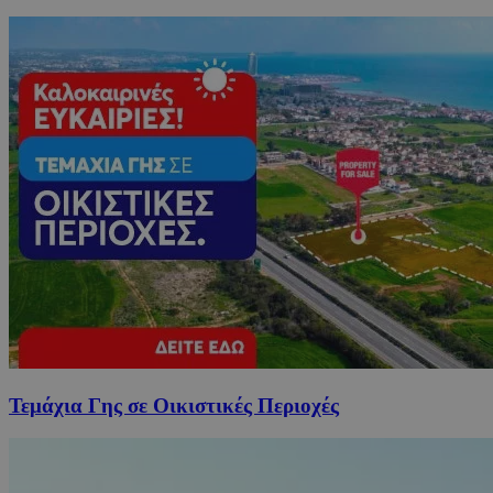
Τεμάχια Γης σε Οικιστικές Περιοχές