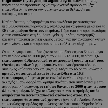
επηρεάσουν την παγκόσμια δημόσια υγεία
, υπονομεύοντας
παράλληλα τις προσπάθειες και την σχετική πρόοδο που έχει
επιτευχθεί στη μείωση των θανάτων από τη βελτίωση της
ποιότητας του αέρα.
Κατ’ επέκταση, η θνησιμότητα που συνδέεται με αυτούς τους
περιβαλλοντικούς παράγοντες, υπολογίζεται να φτάσει μέχρι και τα
30 εκατομμύρια θανάτους ετησίως
. Πέρα από την προειδοποίηση
για τις επιπτώσεις στη δημόσια υγεία, η μελέτη υπογραμμίζει
και την επιτακτική ανάγκη λήψης μέτρων για την αναχαίτιση αυτών
των κινδύνων και την προστασία των ευάλωτων πληθυσμών.
Οι υπολογισμοί αυτοί βασίζονται σε προβλέψεις ανά δεκαετία για
την περίοδο από το 2000 μέχρι το 2090. «Το 2000, περίπου
1,6
εκατομμύρια άνθρωποι ανά το παγκόσμιο έχασαν τη ζωή τους
εξαιτίας ακραίων θερμοκρασιών,
που αναφέρονται τόσο σε
συνθήκες καύσωνα όσο και ψύχους. Μέχρι το τέλος του αιώνα,
ο
αριθμός αυτός αναμένεται ότι θα ανέλθει στα 10,8
εκατομμύρια,
σύμφωνα με το ευνοϊκό σενάριο κλιματικής
αλλαγής. Όσον αφορά τον αριθμό θανάτων που συνδέονται με την
ατμοσφαιρική ρύπανση,
οι ετήσιοι θάνατοι το 2000 ήταν περίπου
4,1 εκατομμύρια.
Μέχρι το τέλος του αιώνα,
ο αριθμός αυτός
αναμένεται να πενταπλασιαστεί φτάνοντας στους 19,5
εκατομμύρια θανάτους ανά χρόνο
», εξηγεί ο Δρ Andrea Pozzer,
επικεφαλής της ομάδας της μελέτης στο Ινστιτούτο Χημείας Max