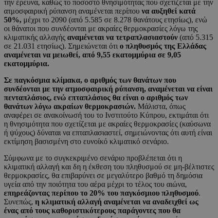
την έρευνα, καθώς το ποσοστό θνησιμότητας που σχετίζεται με την
ατμοσφαιρική ρύπανση αναμένεται περίπου
να αυξηθεί κατά
50%,
μέχρι το 2090 (από 5.585 σε 8.278 θανάτους ετησίως), ενώ
οι θάνατοι που συνδέονται με ακραίες θερμοκρασίες λόγω της
κλιματικής αλλαγής
αναμένεται να τετραπλασιαστούν
(από 5.315
σε 21.031 ετησίως). Σημειώνεται ότι
ο πληθυσμός της Ελλάδας
αναμένεται να μειωθεί, από 9,55 εκατομμύρια σε 9,05
εκατομμύρια.
Σε παγκόσμια κλίμακα, ο αριθμός των θανάτων που
συνδέονται με την ατμοσφαιρική ρύπανση, αναμένεται να είναι
πενταπλάσιος, ενώ επταπλάσιος θα είναι ο αριθμός των
θανάτων λόγω ακραίων θερμοκρασιών.
Μάλιστα, όπως
αναφέρει σε ανακοίνωσή του το Ινστιτούτο Κύπρου, εκτιμάται ότι
η θνησιμότητα που σχετίζεται με ακραίες θερμοκρασίες (καύσωνα
ή ψύχους) δύναται να επταπλασιαστεί, σημειώνοντας ότι αυτή είναι
εκτίμηση βασισμένη στο ευνοίκό κλιματικό σενάριο.
Σύμφωνα με το συγκεκριμένο σενάριο προβλέπεται ότι η
κλιματική αλλαγή και δη η έκθεση του πληθυσμού σε μη-βέλτιστες
θερμοκρασίες, θα επιβαρύνει σε μεγαλύτερο βαθμό τη δημόσια
υγεία από την ποιότητα του αέρα μέχρι το τέλος του αιώνα,
επηρεάζοντας περίπου το 20% του παγκόσμιου πληθυσμού
.
Συνεπώς,
η κλιματική αλλαγή αναμένεται να αναδειχθεί ως
ένας από τους καθοριστικότερους παράγοντες που θα