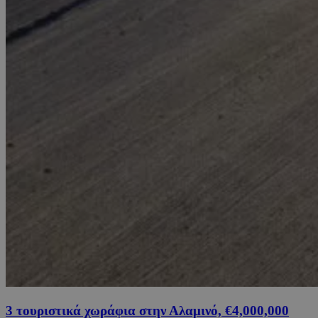
3 τουριστικά χωράφια στην Αλαμινό, €4,000,000