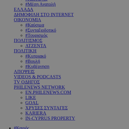
#Μέση Ανατολή
ΕΛΛΑΔΑ
ΔΗΜΟΦΙΛΗ ΣΤΟ INTERNET
ΟΙΚΟΝΟΜΙΑ
#Καύσιμα
#Συνταξιοδοτικό
#Τουρισμός
ΠΟΛΙΤΙΣΜΟΣ
ΑΤΖΕΝΤΑ
ΠΟΛΙΤΙΚΗ
#Κυπριακό
#Βουλή
#Κυβέρνηση
ΑΠΟΨΕΙΣ
VIDEOS & PODCASTS
TV ΟΔΗΓΟΣ
PHILENEWS NETWORK
EN.PHILENEWS.COM
LIKE
GOAL
ΧΡΥΣΕΣ ΣΥΝΤΑΓΕΣ
KARIERA
IN-CYPRUS PROPERTY
#Καιρός