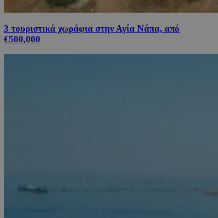
3 τουριστικά χωράφια στην Αγία Νάπα, από
€500,000