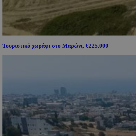
Τουριστικό χωράφι στο Μαρώνι, €225,000