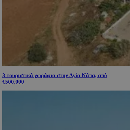
3 τουριστικά χωράφια στην Αγία Νάπα, από
€500,000