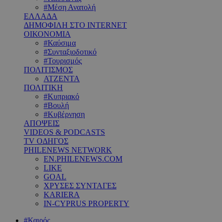
#Μέση Ανατολή
ΕΛΛΑΔΑ
ΔΗΜΟΦΙΛΗ ΣΤΟ INTERNET
ΟΙΚΟΝΟΜΙΑ
#Καύσιμα
#Συνταξιοδοτικό
#Τουρισμός
ΠΟΛΙΤΙΣΜΟΣ
ΑΤΖΕΝΤΑ
ΠΟΛΙΤΙΚΗ
#Κυπριακό
#Βουλή
#Κυβέρνηση
ΑΠΟΨΕΙΣ
VIDEOS & PODCASTS
TV ΟΔΗΓΟΣ
PHILENEWS NETWORK
EN.PHILENEWS.COM
LIKE
GOAL
ΧΡΥΣΕΣ ΣΥΝΤΑΓΕΣ
KARIERA
IN-CYPRUS PROPERTY
#Καιρός