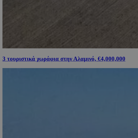
3 τουριστικά χωράφια στην Αλαμινό, €4,000,000