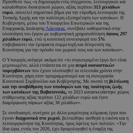
Πρόσθεσε πως «η δημιουργία ενός σύγχρονου, λειτουργικού και
καλαίσθητου διοικητικού χώρου, αξίας περίπου
313 χιλιάδων
ευρώ
, αποτελεί σημαντικό βήμα για την εύρυθμη λειτουργία της
Τοπικής Αρχής και την καλύτερη εξυπηρέτηση των κατοίκων. Η
Κυβέρνηση, μέσω του Υπουργείου Εσωτερικών και της
Επαρχιακής Διοίκησης
Λάρνακας
, συνέβαλε καθοριστικά στην
υλοποίηση του έργου με κυβερνητική χρηματοδότηση
ύψους 297
χιλιάδων ευρώ
, ενώ η κοινοτική συνεισφορά του
5%
επιβεβαιώνει την έμπρακτη συμμετοχή και δέσμευση της
Κοινότητας για την πρόοδο του χωριού τους και των κατοίκων».
Ο Υπουργός ανέφερε ακόμα ότι «το συγκεκριμένο έργο δεν είναι
μεμονωμένο, αλλά εντάσσεται σε μια
σειρά ουσιαστικών
παρεμβάσεων
που έχουν υλοποιηθεί τα τελευταία χρόνια στην
Κοινότητα, χάρη στον προγραμματισμό και τη συνεργασία
Κοινοτικού Συμβουλίου και Κυβέρνησης. Με σκοπό τη
βελτίωση
και την αναβάθμιση των υποδομών και της ποιότητας ζωής
των κατοίκων της Βαβατσινιάς,
το 2023 κατασκευάστηκε χώρος
στάθμευσης αξίας περίπου 122 χιλιάδων ευρώ και έγινε
διαμόρφωση πάρκων αξίας 38 χιλιάδων».
Σε συνδυασμό, συνέχισε με άλλα μικρότερης κλίμακας έργα που
έγιναν
διαχρονικά στο χωριό
, βελτιώθηκε αισθητά η εικόνα και η
λειτουργικότητα της Κοινότητας, προς όφελος των πολιτών. «Την
ίδια ώρα, εντός του 2026, έχει δρομολογηθεί η έναρξη της