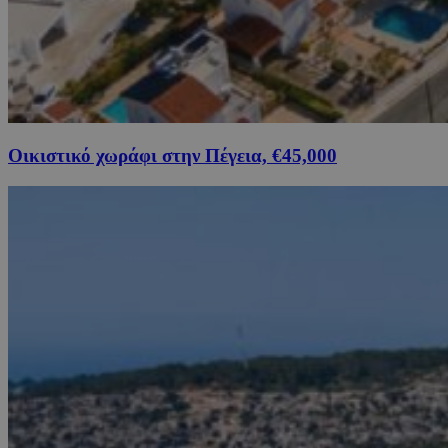
Οικιστικό χωράφι στην Πέγεια, €45,000