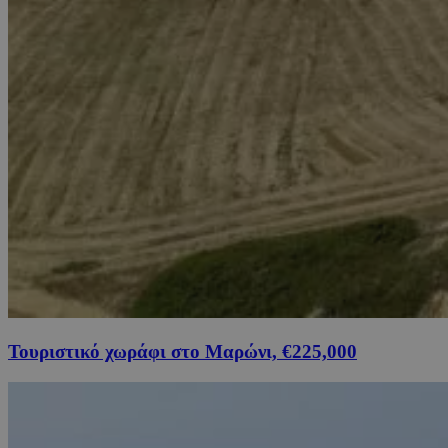
Τουριστικό χωράφι στο Μαρώνι, €225,000