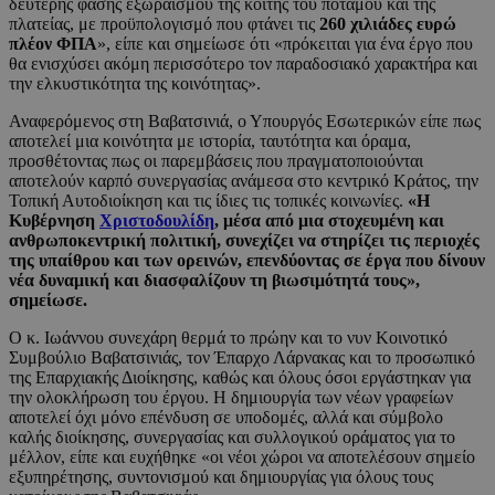
δεύτερης φάσης εξωραϊσμού της κοίτης του ποταμού και της
πλατείας, με προϋπολογισμό που φτάνει τις
260 χιλιάδες ευρώ
πλέον ΦΠΑ
», είπε και σημείωσε ότι «πρόκειται για ένα έργο που
θα ενισχύσει ακόμη περισσότερο τον παραδοσιακό χαρακτήρα και
την ελκυστικότητα της κοινότητας».
Αναφερόμενος στη Βαβατσινιά, ο Υπουργός Εσωτερικών είπε πως
αποτελεί μια κοινότητα με ιστορία, ταυτότητα και όραμα,
προσθέτοντας πως οι παρεμβάσεις που πραγματοποιούνται
αποτελούν καρπό συνεργασίας ανάμεσα στο κεντρικό Κράτος, την
Τοπική Αυτοδιοίκηση και τις ίδιες τις τοπικές κοινωνίες.
«Η
Κυβέρνηση
Χριστοδουλίδη
, μέσα από μια στοχευμένη και
ανθρωποκεντρική πολιτική, συνεχίζει να στηρίζει τις περιοχές
της υπαίθρου και των ορεινών, επενδύοντας σε έργα που δίνουν
νέα δυναμική και διασφαλίζουν τη βιωσιμότητά τους»,
σημείωσε.
Ο κ. Ιωάννου συνεχάρη θερμά το πρώην και το νυν Κοινοτικό
Συμβούλιο Βαβατσινιάς, τον Έπαρχο Λάρνακας και το προσωπικό
της Επαρχιακής Διοίκησης, καθώς και όλους όσοι εργάστηκαν για
την ολοκλήρωση του έργου. Η δημιουργία των νέων γραφείων
αποτελεί όχι μόνο επένδυση σε υποδομές, αλλά και σύμβολο
καλής διοίκησης, συνεργασίας και συλλογικού οράματος για το
μέλλον, είπε και ευχήθηκε «οι νέοι χώροι να αποτελέσουν σημείο
εξυπηρέτησης, συντονισμού και δημιουργίας για όλους τους