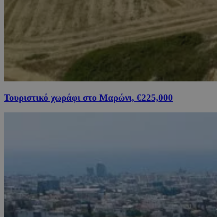
Τουριστικό χωράφι στο Μαρώνι, €225,000