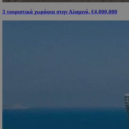
3 τουριστικά χωράφια στην Αλαμινό, €4,000,000