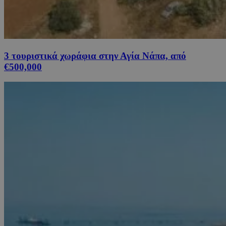
3 τουριστικά χωράφια στην Αγία Νάπα, από
€500,000