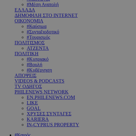
#Μέση Ανατολή
ΕΛΛΑΔΑ
ΔΗΜΟΦΙΛΗ ΣΤΟ INTERNET
ΟΙΚΟΝΟΜΙΑ
#Καύσιμα
#Συνταξιοδοτικό
#Τουρισμός
ΠΟΛΙΤΙΣΜΟΣ
ΑΤΖΕΝΤΑ
ΠΟΛΙΤΙΚΗ
#Κυπριακό
#Βουλή
#Κυβέρνηση
ΑΠΟΨΕΙΣ
VIDEOS & PODCASTS
TV ΟΔΗΓΟΣ
PHILENEWS NETWORK
EN.PHILENEWS.COM
LIKE
GOAL
ΧΡΥΣΕΣ ΣΥΝΤΑΓΕΣ
KARIERA
IN-CYPRUS PROPERTY
#Καιρός