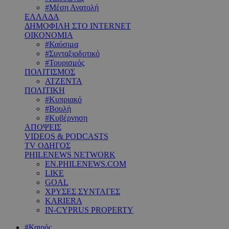
#Μέση Ανατολή
ΕΛΛΑΔΑ
ΔΗΜΟΦΙΛΗ ΣΤΟ INTERNET
ΟΙΚΟΝΟΜΙΑ
#Καύσιμα
#Συνταξιοδοτικό
#Τουρισμός
ΠΟΛΙΤΙΣΜΟΣ
ΑΤΖΕΝΤΑ
ΠΟΛΙΤΙΚΗ
#Κυπριακό
#Βουλή
#Κυβέρνηση
ΑΠΟΨΕΙΣ
VIDEOS & PODCASTS
TV ΟΔΗΓΟΣ
PHILENEWS NETWORK
EN.PHILENEWS.COM
LIKE
GOAL
ΧΡΥΣΕΣ ΣΥΝΤΑΓΕΣ
KARIERA
IN-CYPRUS PROPERTY
#Καιρός