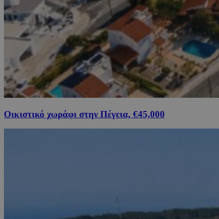
Οικιστικό χωράφι στην Πέγεια, €45,000