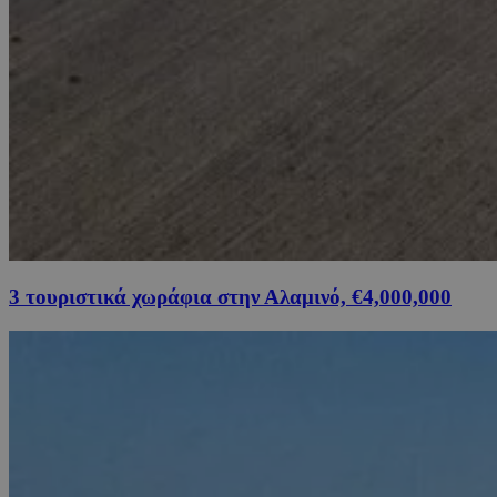
3 τουριστικά χωράφια στην Αλαμινό, €4,000,000