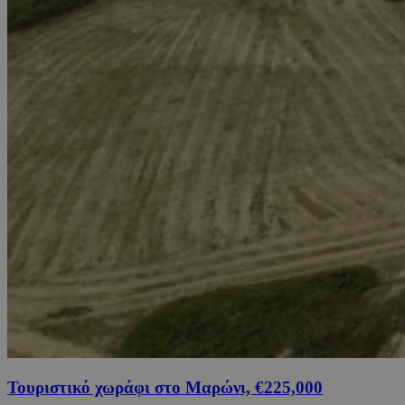
Τουριστικό χωράφι στο Μαρώνι, €225,000