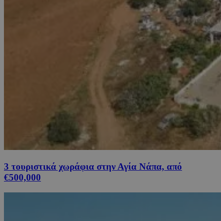
3 τουριστικά χωράφια στην Αγία Νάπα, από
€500,000