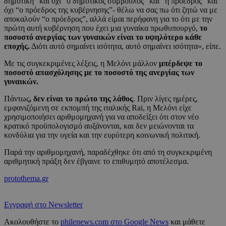
δημοτική” και όχι “ο δημοτικός σύμβουλος” και “η πρόεδρος” και
όχι “ο πρόεδρος της κυβέρνησης”- θέλω να σας πω ότι ζητώ να με
αποκαλούν “ο πρόεδρος”, αλλά είμαι περήφανη για το ότι με την
πρώτη αυτή κυβέρνηση που έχει μια γυναίκα πρωθυπουργό,
το
ποσοστό ανεργίας των γυναικών είναι το υψηλότερο κάθε
εποχής.
Διότι αυτό σημαίνει ισότητα, αυτό σημαίνει ισότητα», είπε.
Με τις συγκεκριμένες λέξεις, η Μελόνι μάλλον
μπέρδεψε το
ποσοστό απασχόλησης με το ποσοστό της ανεργίας των
γυναικών.
Πάντως
, δεν είναι το πρώτο της λάθος
. Πριν λίγες ημέρες,
εμφανιζόμενη σε εκπομπή της ιταλικής Rai, η Μελόνι είχε
χρησιμοποιήσει αριθμομηχανή για να αποδείξει ότι στον νέο
κρατικό προϋπολογισμό αυξάνονται, και δεν μειώνονται τα
κονδύλια για την υγεία και την ευρύτερη κοινωνική πολιτική.
Παρά την αριθμομηχανή, παραδέχθηκε ότι από τη συγκεκριμένη
αριθμητική πράξη δεν έβγαινε το επιθυμητό αποτέλεσμα.
protothema.gr
Εγγραφή στο Newsletter
Ακολουθήστε το
philenews.com στο Google News
και μάθετε