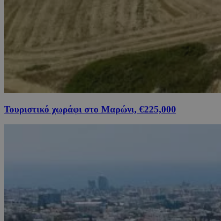
Τουριστικό χωράφι στο Μαρώνι, €225,000