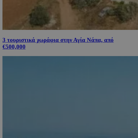
3 τουριστικά χωράφια στην Αγία Νάπα, από
€500,000