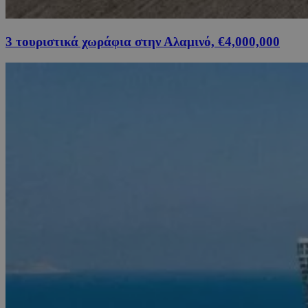
3 τουριστικά χωράφια στην Αλαμινό, €4,000,000