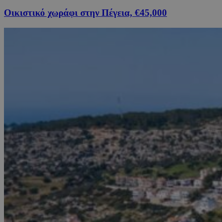
Οικιστικό χωράφι στην Πέγεια, €45,000