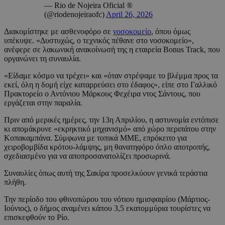
— Rio de Nojeira Oficial ®
(@riodenojeiraofc)
April 26, 2026
Διακομίστηκε με ασθενοφόρο σε
νοσοκομείο
, όπου όμως
υπέκυψε. «Δυστυχώς, ο τεχνικός πέθανε στο νοσοκομείο»,
ανέφερε σε λακωνική ανακοίνωσή της η εταιρεία Bonus Track, που
οργανώνει τη συναυλία.
«Είδαμε κόσμο να τρέχει» και «όταν στρέψαμε το βλέμμα προς τα
εκεί, όλη η δομή είχε καταρρεύσει στο έδαφος», είπε στο Γαλλικό
Πρακτορείο ο Αντόνιου Μάρκους Φεχέιρα ντος Σάντους, που
εργάζεται στην παραλία.
Πριν από μερικές ημέρες, την 13η Απριλίου, η αστυνομία εντόπισε
κι απομάκρυνε «εκρηκτικό μηχανισμό» από χώρο περιπάτου στην
Κοπακαμπάνα. Σύμφωνα με τοπικά ΜΜΕ, επρόκειτο για
χειροβομβίδα κρότου-λάμψης, μη θανατηφόρο όπλο αποτροπής,
σχεδιασμένο για να αποπροσανατολίζει προσωρινά.
Συναυλίες όπως αυτή της Σακίρα προσελκύουν γενικά τεράστια
πλήθη.
Την περίοδο του φθινοπώρου του νότιου ημισφαιρίου (Μάρτιος-
Ιούνιος), ο δήμος αναμένει κάπου 3,5 εκατομμύρια τουρίστες να
επισκεφθούν το Ρίο.