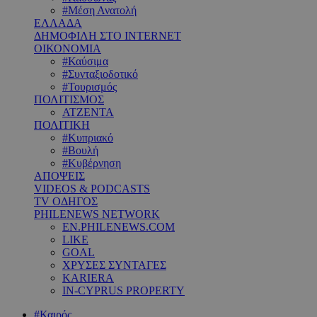
#Μέση Ανατολή
ΕΛΛΑΔΑ
ΔΗΜΟΦΙΛΗ ΣΤΟ INTERNET
ΟΙΚΟΝΟΜΙΑ
#Καύσιμα
#Συνταξιοδοτικό
#Τουρισμός
ΠΟΛΙΤΙΣΜΟΣ
ΑΤΖΕΝΤΑ
ΠΟΛΙΤΙΚΗ
#Κυπριακό
#Βουλή
#Κυβέρνηση
ΑΠΟΨΕΙΣ
VIDEOS & PODCASTS
TV ΟΔΗΓΟΣ
PHILENEWS NETWORK
EN.PHILENEWS.COM
LIKE
GOAL
ΧΡΥΣΕΣ ΣΥΝΤΑΓΕΣ
KARIERA
IN-CYPRUS PROPERTY
#Καιρός