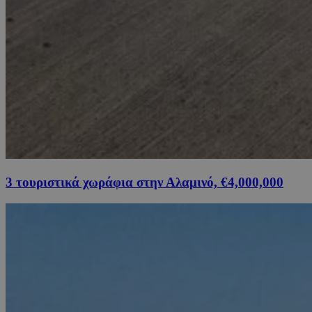
3 τουριστικά χωράφια στην Αλαμινό, €4,000,000