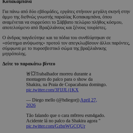
Κοπακαμπάνα
Για πάνω από δύο εβδομάδες, εργάτες στήνουν μεγάλη σκηνή στην
άμμο της διεθνώς γνωστής παραλίας Κοπακαμπάνα, όπου
αναμένεται να συρρεύσει το Σάββατο πελώριο πλήθος κόσμου,
αποτελούμενο από Βραζιλιάνους και ξένους τουρίστες.
Ο άνδρας παγιδεύτηκε και τα πόδια του συνθλίφτηκαν σε
«σύστημα ανύψωσης» προτού τον απεγκλωβίσουν άλλοι παρόντες,
σύμφωνα με το πυροσβεστικό σώμα της βραζιλιάνικης
μητρόπολης.
Δείτε το παρακάτω βίντεο
🚨💥Trabalhador morreu durante a
montagem do palco para o show da
Shakira, na Praia de Copacabana domingo.
pic.twitter.com/3FIJJLj1KX
— Diego mello (@hdiegorj)
April 27,
2026
Tão falando que o cara m0rreu esm4gado.
Acidente lá no palco da Shakira agora "
pic.twitter.com/GzbnWGCQUr