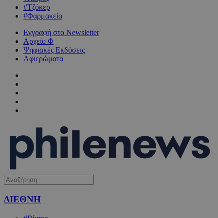
#Τζόκερ
#Φαρμακεία
Εγγραφή στο Newsletter
Αρχείο Φ
Ψηφιακές Εκδόσεις
Αφιερώματα
ΔΙΕΘΝΗ