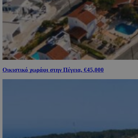
Οικιστικό χωράφι στην Πέγεια, €45,000