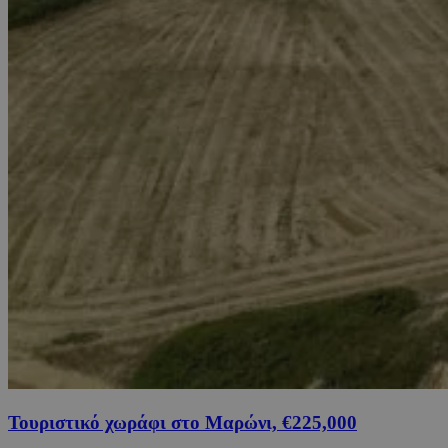
Τουριστικό χωράφι στο Μαρώνι, €225,000