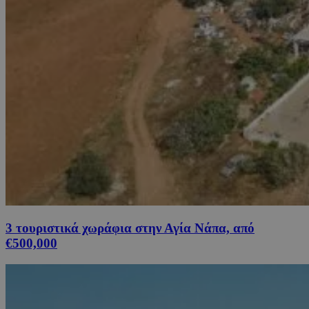
3 τουριστικά χωράφια στην Αγία Νάπα, από
€500,000