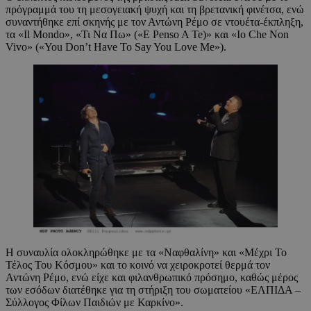
πρόγραμμά του τη μεσογειακή ψυχή και τη βρετανική φινέτσα, ενώ
συναντήθηκε επί σκηνής με τον Αντώνη Ρέμο σε ντουέτα-έκπληξη,
τα «Il Mondo», «Τι Να Πω» («E Penso A Te)» και «Io Che Non
Vivo» («You Don’t Have To Say You Love Me»).
Η συναυλία ολοκληρώθηκε με τα «Ναφθαλίνη» και «Μέχρι Το
Τέλος Του Κόσμου» και το κοινό να χειροκροτεί θερμά τον
Αντώνη Ρέμο, ενώ είχε και φιλανθρωπικό πρόσημο, καθώς μέρος
των εσόδων διατέθηκε για τη στήριξη του σωματείου «ΕΛΠΙΔΑ –
Σύλλογος Φίλων Παιδιών με Καρκίνο».