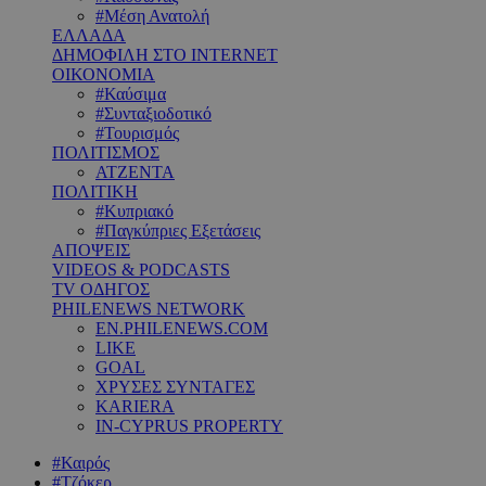
#Μέση Ανατολή
ΕΛΛΑΔΑ
ΔΗΜΟΦΙΛΗ ΣΤΟ INTERNET
ΟΙΚΟΝΟΜΙΑ
#Καύσιμα
#Συνταξιοδοτικό
#Τουρισμός
ΠΟΛΙΤΙΣΜΟΣ
ΑΤΖΕΝΤΑ
ΠΟΛΙΤΙΚΗ
#Κυπριακό
#Παγκύπριες Εξετάσεις
ΑΠΟΨΕΙΣ
VIDEOS & PODCASTS
TV ΟΔΗΓΟΣ
PHILENEWS NETWORK
EN.PHILENEWS.COM
LIKE
GOAL
ΧΡΥΣΕΣ ΣΥΝΤΑΓΕΣ
KARIERA
IN-CYPRUS PROPERTY
#Καιρός
#Τζόκερ