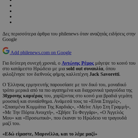
Δες περισσότερα άρθρα του philenews όταν αναζητάς ειδήσεις στην
Google
Add philenews.com on Google
Για δεύτερη συνεχή χρονιά, ο
Αντώνης Ρέμος
μάγεψε το κοινό του
στο κατάμεστο Ηρώδειο με μια
sold out συναυλία
, όπου
φιλοξένησε τον διεθνούς φήμης καλλιτέχνη
Jack Savoretti
.
Ο Έλληνας ερμηνευτής παρουσίασε με τον δικό του, μοναδικό
τρόπο μερικά από τα πιο αγαπημένα και διαχρονικά τραγούδια της
30χρονης καριέρας
του, χαρίζοντας στο κοινό μια βραδιά γεμάτη
μουσική και συναίσθημα. Ανάμεσά τους τα «Είναι Στιγμές»,
«Σπασμένα Κομμάτια Της Καρδιάς», «Μείνε Λίγο Στη Γραμμή»,
«Με Την Πόρτα Ανοιχτή», «Σβήσε Το Φεγγάρι», «Ο Άγγελός
Μου» και «Προσωπικά», που έκαναν το Ηρώδειο να τραγουδά
μαζί του.
«Εδώ είμαστε, Μαρινέλλα, και το λέμε μαζί»