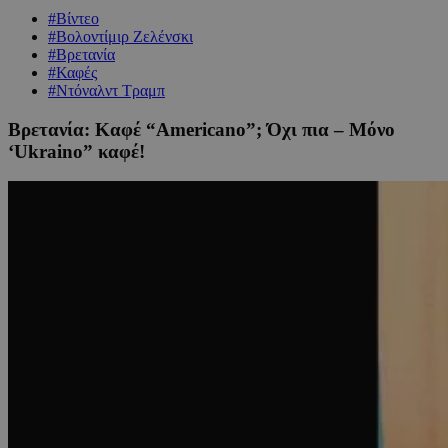
#Βίντεο
#Βολοντίμιρ Ζελένσκι
#Βρετανία
#Καφές
#Ντόναλντ Τραμπ
Βρετανία: Καφέ “Americano”; Όχι πια – Μόνο
‘Ukraino” καφέ!