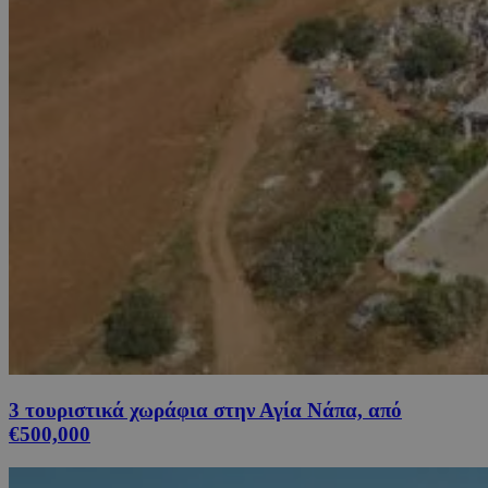
3 τουριστικά χωράφια στην Αγία Νάπα, από
€500,000