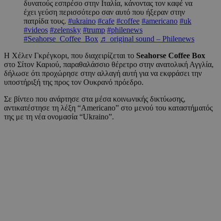
δυνατούς εσπρέσο στην Ιταλία, κάνοντας τον καφέ να
έχει γεύση περισσότερο σαν αυτό που ήξεραν στην
πατρίδα τους.
#ukraino
#cafe
#coffee
#americano
#uk
#videos
#zelensky
#trump
#philenews
#Seahorse_Coffee_Box
♬ original sound – Philenews
Η Χέλεν Γκρέγκορι, που διαχειρίζεται το
Seahorse Coffee Box
στο Σίτον Καριού, παραθαλάσσιο θέρετρο στην ανατολική Αγγλία,
δήλωσε ότι προχώρησε στην αλλαγή αυτή για να εκφράσει την
υποστήριξή της προς τον Ουκρανό πρόεδρο.
Σε βίντεο που ανάρτησε στα μέσα κοινωνικής δικτύωσης,
αντικατέστησε τη λέξη “Americano” στο μενού του καταστήματός
της με τη νέα ονομασία “Ukraino”.