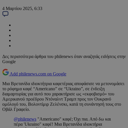
4 Μαρτίου 2025, 6:33
Δες περισσότερα άρθρα του philenews όταν αναζητάς ειδήσεις στην
Google
Add philenews.com on Google
Μια Βρετανίδα ιδιοκτήτρια καφετέριας αποφάσισε να μετονομάσει
το ρόφημα καφέ “Americano” σε “Ukraino”, σε ένδειξη
διαμαρτυρίας για αυτό που χαρακτήρισε ως «εκφοβισμό» του
Αμερικανού προέδρου Ντόναλντ Τραμπ προς τον Ουκρανό
ομόλογό του, Βολοντίμιρ Ζελένσκι, κατά τη συνάντησή τους στο
Οβάλ Γραφείο.
@philenews
"Americano" καφέ; Όχι πια. Από δω και
πέρα 'Ukraino" καφέ! Μια Βρετανίδα ιδιοκτήρια