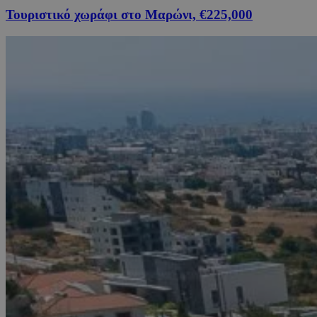
Τουριστικό χωράφι στο Μαρώνι, €225,000