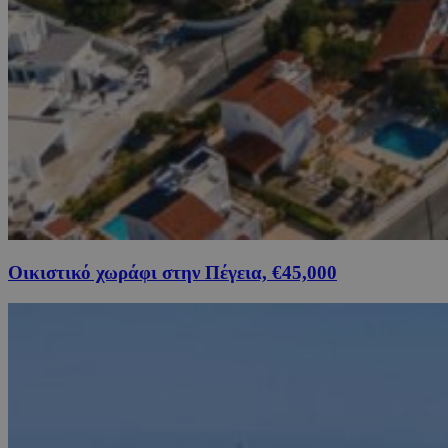
Οικιστικό χωράφι στην Πέγεια, €45,000