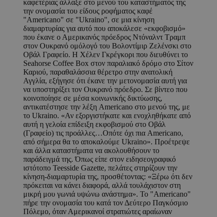
καφετέριας άλλαξε στο μενού του καταστήματός της
την ονομασία του είδους ροφήματος καφέ
"Americano" σε "Ukraino", σε μια κίνηση
διαμαρτυρίας για αυτό που αποκάλεσε «εκφοβισμό»
που έκανε ο Αμερικανός πρόεδρος Ντόναλντ Τραμπ
στον Ουκρανό ομόλογό του Βολοντίμιρ Ζελένσκι στο
Οβάλ Γραφείο. Η Χέλεν Γκρέγκορι που διευθύνει το
Seahorse Coffee Box στον παραλιακό δρόμο στο Σίτον
Καριού, παραθαλάσσια θέρετρο στην ανατολική
Αγγλία, εξήγησε ότι έκανε την μετονομασία αυτή για
να υποστηρίξει τον Ουκρανό πρόεδρο. Σε βίντεο που
κοινοποίησε σε μέσα κοινωνικής δικτύωσης,
αντικατέστησε την λέξη Americano στο μενού της, με
το Ukraino. «Αν εξοργιστήκατε και ενοχληθήκατε από
αυτή η γελοία επίδειξη εκφοβισμού στο Οβάλ
(Γραφείο) τις προάλλες…Οπότε όχι πια Americano,
από σήμερα θα το αποκαλούμε Ukraino». Προέτρεψε
και άλλα καταστήματα να ακολουθήσουν το
παράδειγμά της. Όπως είπε στον ειδησεογραφικό
ιστότοπο Teesside Gazette, πελάτες στηρίζουν την
κίνηση-διαμαρτυρία της, προσθέτοντας: «Ξέρω ότι δεν
πρόκειται να κάνει διαφορά, αλλά τουλάχιστον στη
μικρή μου γωνιά υψώνω ανάστημα». Το "Americano"
πήρε την ονομασία του κατά τον Δεύτερο Παγκόσμιο
Πόλεμο, όταν Αμερικανοί στρατιώτες αραίωναν