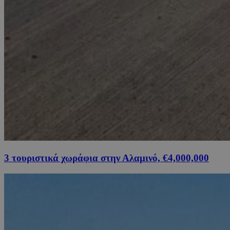
3 τουριστικά χωράφια στην Αλαμινό, €4,000,000