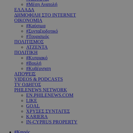
#Μέση Ανατολή
ΕΛΛΑΔΑ
ΔΗΜΟΦΙΛΗ ΣΤΟ INTERNET
ΟΙΚΟΝΟΜΙΑ
#Καύσιμα
#Συνταξιοδοτικό
#Τουρισμός
ΠΟΛΙΤΙΣΜΟΣ
ΑΤΖΕΝΤΑ
ΠΟΛΙΤΙΚΗ
#Κυπριακό
#Βουλή
#Κυβέρνηση
ΑΠΟΨΕΙΣ
VIDEOS & PODCASTS
TV ΟΔΗΓΟΣ
PHILENEWS NETWORK
EN.PHILENEWS.COM
LIKE
GOAL
ΧΡΥΣΕΣ ΣΥΝΤΑΓΕΣ
KARIERA
IN-CYPRUS PROPERTY
#Καιρός