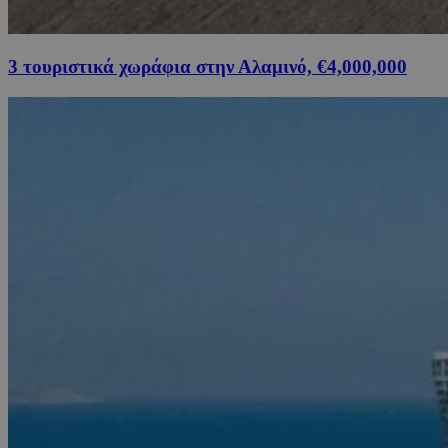
3 τουριστικά χωράφια στην Αλαμινό, €4,000,000