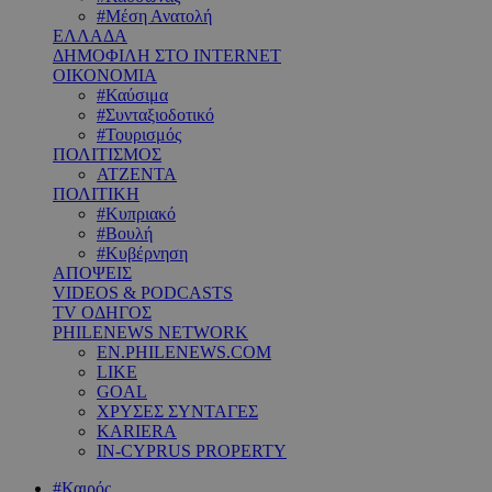
#Μέση Ανατολή
ΕΛΛΑΔΑ
ΔΗΜΟΦΙΛΗ ΣΤΟ INTERNET
ΟΙΚΟΝΟΜΙΑ
#Καύσιμα
#Συνταξιοδοτικό
#Τουρισμός
ΠΟΛΙΤΙΣΜΟΣ
ΑΤΖΕΝΤΑ
ΠΟΛΙΤΙΚΗ
#Κυπριακό
#Βουλή
#Κυβέρνηση
ΑΠΟΨΕΙΣ
VIDEOS & PODCASTS
TV ΟΔΗΓΟΣ
PHILENEWS NETWORK
EN.PHILENEWS.COM
LIKE
GOAL
ΧΡΥΣΕΣ ΣΥΝΤΑΓΕΣ
KARIERA
IN-CYPRUS PROPERTY
#Καιρός