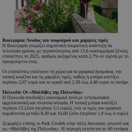
Βουλγαρία: Άνοδος του τουρισμού και χαμηλές τιμές
Η Βουλγαρία γνωρίζει σημαντική τουριστική ανάπτυξη τα
τελευταία χρόνια, με περισσότερους από 13,6 εκατομμύρια ξένους
επισκέπτες το 2025, αριθμός αυξημένος κατά 2,7% σε σχέση με το
προηγούμενο έτος.
Οι επισκέπτες επιλέγουν τη χώρα για τα γραφικά δρομάκια, την
τοπική κουζίνα και τις χαμηλές τιμές, καθώς η μπύρα κοστίζει
περίπου 2,07 ευρώ και το κρασί από 2,30 έως 4,40 ευρώ το ποτήρι.
Πολωνία: Οι «Μαλδίβες της Πολωνίας»
Η Πολωνία συνδυάζει οικονομικά ποτά με εντυπωσιακή
αρχιτεκτονική και πλούσια ιστορία. Η τοπική μπύρα κοστίζει
περίπου 15 ζλότι (περίπου 3,5 ευρώ), ενώ οι τιμές του κρασιού
κυμαίνονται μεταξύ 8,30 και 16,60 ζλότι (περίπου 1,9 έως 4 ευρώ).
Ξεχωρίζει επίσης το Park Grodek στην πόλη Jaworzno, γνωστό και
ως «Μαλδίβες της Πολωνίας». Η περιοχή εκτείνεται σε 60 εκτάρια