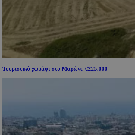
Τουριστικό χωράφι στο Μαρώνι, €225,000