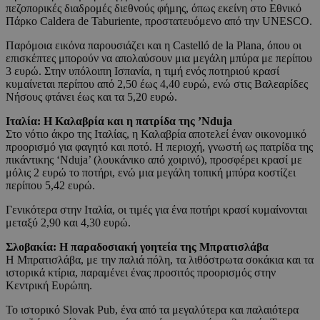
πεζοπορικές διαδρομές διεθνούς φήμης, όπως εκείνη στο Εθνικό
Πάρκο Caldera de Taburiente, προστατευόμενο από την UNESCO.
Παρόμοια εικόνα παρουσιάζει και η Castelló de la Plana, όπου οι
επισκέπτες μπορούν να απολαύσουν μια μεγάλη μπύρα με περίπου
3 ευρώ. Στην υπόλοιπη Ισπανία, η τιμή ενός ποτηριού κρασί
κυμαίνεται περίπου από 2,50 έως 4,40 ευρώ, ενώ στις Βαλεαρίδες
Νήσους φτάνει έως και τα 5,20 ευρώ.
Ιταλία: Η Καλαβρία και η πατρίδα της ’Nduja
Στο νότιο άκρο της Ιταλίας, η Καλαβρία αποτελεί έναν οικονομικό
προορισμό για φαγητό και ποτό. Η περιοχή, γνωστή ως πατρίδα της
πικάντικης ‘Nduja’ (λουκάνικο από χοιρινό), προσφέρει κρασί με
μόλις 2 ευρώ το ποτήρι, ενώ μια μεγάλη τοπική μπύρα κοστίζει
περίπου 5,42 ευρώ.
Γενικότερα στην Ιταλία, οι τιμές για ένα ποτήρι κρασί κυμαίνονται
μεταξύ 2,90 και 4,30 ευρώ.
Σλοβακία: Η παραδοσιακή γοητεία της Μπρατισλάβα
Η Μπρατισλάβα, με την παλιά πόλη, τα λιθόστρωτα σοκάκια και τα
ιστορικά κτίρια, παραμένει ένας προσιτός προορισμός στην
Κεντρική Ευρώπη.
Το ιστορικό Slovak Pub, ένα από τα μεγαλύτερα και παλαιότερα