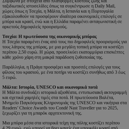
Σύμφωνα με στοιχεία από πλατφόρμες κόστους ζωής και
ταξιδιωτικές ιστοσελίδες όπως τα συγκέντρωσε η Daily Mail,
χώρες όπως η Τσεχία, η Μάλτα, η Ισπανία και η Πορτογαλία
εξακολουθούν να προσφέρουν ιδιαίτερα οικονομικές επιλογές σε
μπύρα και κρασί, ενώ και η Ελλάδα παραμένει ανταγωνιστική σε
αρκετούς δημοφιλείς προορισμούς.
Τσεχία: Η πρωτεύουσα της οικονομικής μπύρας
Η Τσεχία παραμένει ένας από τους πιο δημοφιλείς προορισμούς για
τους λάτρεις της μπύρας, με μια μεγάλη τοπική μπύρα να κοστίζει
περίπου 2,50 ευρώ. Η χώρα, προσελκύει εκατομμύρια επισκέπτες
κάθε χρόνο χάρη στη μακρά παράδοση ζυθοποιίας της.
Παράλληλα, η Πράγα προσφέρει και προσιτές επιλογές για τους
φίλους του κρασιού, με ένα ποτήρι να κοστίζει συνήθως από 3 έως
5 ευρώ.
Μάλτα: Ιστορία, UNESCO και οικονομικά ποτά
Η Μάλτα συνδυάζει ιστορικά αξιοθέατα, εντυπωσιακή ακτογραμμή
και σχετικά χαμηλές τιμές στα ποτά. Η πρωτεύουσα Βαλέτα,
Μνημείο Παγκόσμιας Κληρονομιάς της UNESCO και νικήτρια στα
Readers’ Choice Awards του Condé Nast Traveller για το 2025,
ξεχωρίζει για τη μπαρόκ αρχιτεκτονική της.
Μια μπύρα μέσα στα ιστορικά τείχη της πόλης κοστίζει περίπου
4,29 ευρώ, ενώ μπορεί να βρει κανείς ένα μπουκάλι κρασί από