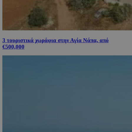
3 τουριστικά χωράφια στην Αγία Νάπα, από
€500,000