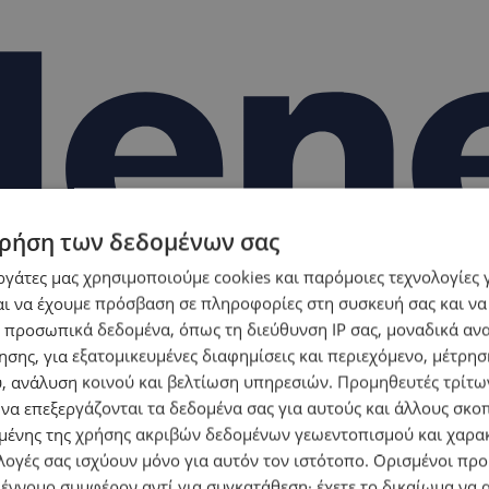
ρήση των δεδομένων σας
εργάτες μας χρησιμοποιούμε cookies και παρόμοιες τεχνολογίες 
ι να έχουμε πρόσβαση σε πληροφορίες στη συσκευή σας και να
 προσωπικά δεδομένα, όπως τη διεύθυνση IP σας, μοναδικά αν
σης, για εξατομικευμένες διαφημίσεις και περιεχόμενο, μέτρη
υ, ανάλυση κοινού και βελτίωση υπηρεσιών.
Προμηθευτές τρίτων
 να επεξεργάζονται τα δεδομένα σας για αυτούς και άλλους σκο
ένης της χρήσης ακριβών δεδομένων γεωεντοπισμού και χαρα
λογές σας ισχύουν μόνο για αυτόν τον ιστότοπο. Ορισμένοι πρ
 έννομο συμφέρον αντί για συγκατάθεση· έχετε το δικαίωμα να α