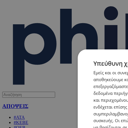
Υπεύθυνη χ
Εμείς και οι συν
αποθηκεύουμε κα
επεξεργαζόμαστε
δεδομένα περιήγη
και περιεχομένο
ΑΠΟΨΕΙΣ
ενδέχεται επίσης
συμπεριλαμβανομ
#ΑΤΑ
συσκευής. Οι επι
#ΚΕΒΕ
να βασίζονται σε
#ΟΕΒ