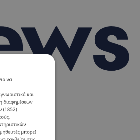
για να
αγνωριστικά και
ση διαφημίσεων
 (1852)
πούς,
κτηριστικών
ομηθευτές μπορεί
ντιταχθείτε στις