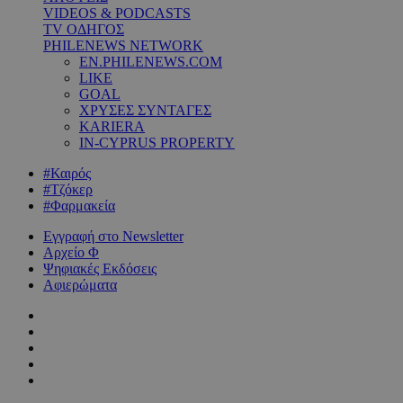
VIDEOS & PODCASTS
TV ΟΔΗΓΟΣ
PHILENEWS NETWORK
EN.PHILENEWS.COM
LIKE
GOAL
ΧΡΥΣΕΣ ΣΥΝΤΑΓΕΣ
KARIERA
IN-CYPRUS PROPERTY
#Καιρός
#Τζόκερ
#Φαρμακεία
Εγγραφή στο Newsletter
Αρχείο Φ
Ψηφιακές Εκδόσεις
Αφιερώματα