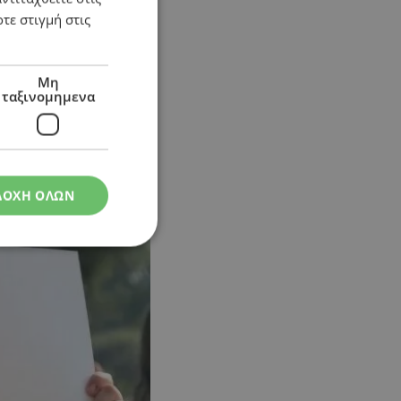
τε στιγμή στις
Μη
ταξινομημενα
ΔΟΧΗ ΟΛΩΝ