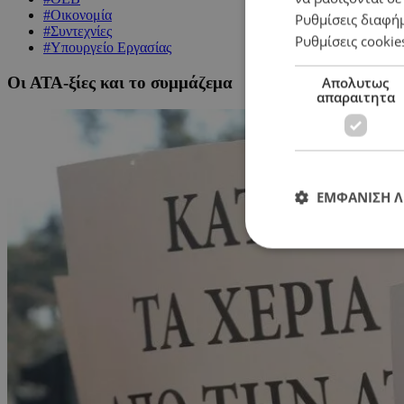
#Οικονομία
Ρυθμίσεις διαφή
#Συντεχνίες
Ρυθμίσεις cookie
#Υπουργείο Εργασίας
Οι ΑΤΑ-ξίες και το συμμάζεμα
Απολυτως
απαραιτητα
ΕΜΦΑΝΙΣΗ 