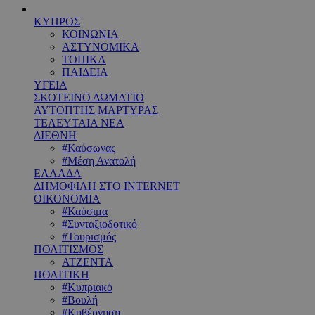
ΚΥΠΡΟΣ
ΚΟΙΝΩΝΙΑ
ΑΣΤΥΝΟΜΙΚΑ
ΤΟΠΙΚΑ
ΠΑΙΔΕΙΑ
ΥΓΕΙΑ
ΣΚΟΤΕΙΝΟ ΔΩΜΑΤΙΟ
ΑΥΤΟΠΤΗΣ ΜΑΡΤΥΡΑΣ
ΤΕΛΕΥΤΑΙΑ ΝΕΑ
ΔΙΕΘΝΗ
#Καύσωνας
#Μέση Ανατολή
ΕΛΛΑΔΑ
ΔΗΜΟΦΙΛΗ ΣΤΟ INTERNET
ΟΙΚΟΝΟΜΙΑ
#Καύσιμα
#Συνταξιοδοτικό
#Τουρισμός
ΠΟΛΙΤΙΣΜΟΣ
ΑΤΖΕΝΤΑ
ΠΟΛΙΤΙΚΗ
#Κυπριακό
#Βουλή
#Κυβέρνηση