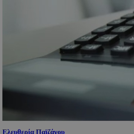
Ελευθερία Παϊζάνου