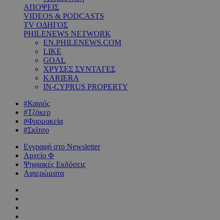
ΑΠΟΨΕΙΣ
VIDEOS & PODCASTS
TV ΟΔΗΓΟΣ
PHILENEWS NETWORK
EN.PHILENEWS.COM
LIKE
GOAL
ΧΡΥΣΕΣ ΣΥΝΤΑΓΕΣ
KARIERA
IN-CYPRUS PROPERTY
#Καιρός
#Τζόκερ
#Φαρμακεία
#Σκίτσο
Εγγραφή στο Newsletter
Αρχείο Φ
Ψηφιακές Εκδόσεις
Αφιερώματα