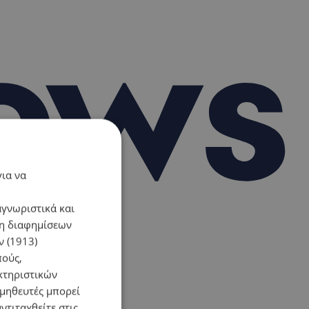
για να
αγνωριστικά και
ση διαφημίσεων
 (1913)
πούς,
κτηριστικών
ομηθευτές μπορεί
ντιταχθείτε στις