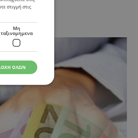
τε στιγμή στις
Μη
ταξινομημενα
ΔΟΧΗ ΟΛΩΝ