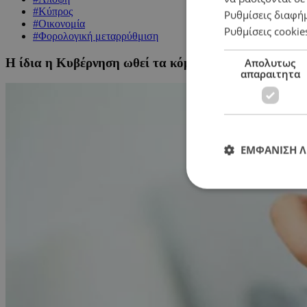
#Κύπρος
Ρυθμίσεις διαφή
#Οικονομία
Ρυθμίσεις cookie
#Φορολογική μεταρρύθμιση
Η ίδια η Κυβέρνηση ωθεί τα κόμματα σε μεταρρύθμι
Απολυτως
απαραιτητα
ΕΜΦΑΝΙΣΗ 