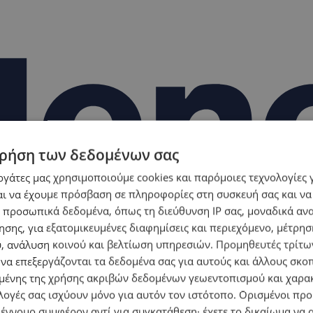
ρήση των δεδομένων σας
εργάτες μας χρησιμοποιούμε cookies και παρόμοιες τεχνολογίες 
ι να έχουμε πρόσβαση σε πληροφορίες στη συσκευή σας και να
 προσωπικά δεδομένα, όπως τη διεύθυνση IP σας, μοναδικά αν
σης, για εξατομικευμένες διαφημίσεις και περιεχόμενο, μέτρη
υ, ανάλυση κοινού και βελτίωση υπηρεσιών.
Προμηθευτές τρίτων
 να επεξεργάζονται τα δεδομένα σας για αυτούς και άλλους σκο
ένης της χρήσης ακριβών δεδομένων γεωεντοπισμού και χαρα
λογές σας ισχύουν μόνο για αυτόν τον ιστότοπο. Ορισμένοι πρ
 έννομο συμφέρον αντί για συγκατάθεση· έχετε το δικαίωμα να α