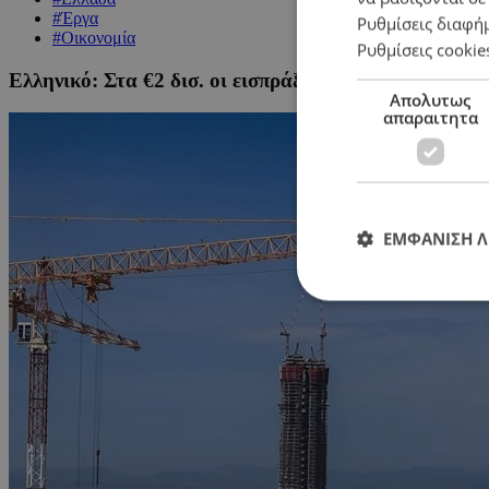
#Έργα
Ρυθμίσεις διαφή
#Οικονομία
Ρυθμίσεις cookie
Ελληνικό: Στα €2 δισ. οι εισπράξεις της ανάπλασης έ
Απολυτως
απαραιτητα
ΕΜΦΑΝΙΣΗ 