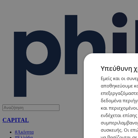
Υπεύθυνη χ
Εμείς και οι συν
αποθηκεύουμε κα
επεξεργαζόμαστε
δεδομένα περιήγη
και περιεχομένο
ενδέχεται επίσης
CAPITAL
συμπεριλαμβανομ
συσκευής. Οι επι
#Ακίνητα
να βασίζονται σε
#Ελλάδα