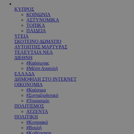
ΚΥΠΡΟΣ
ΚΟΙΝΩΝΙΑ
ΑΣΤΥΝΟΜΙΚΑ
ΤΟΠΙΚΑ
ΠΑΙΔΕΙΑ
ΥΓΕΙΑ
ΣΚΟΤΕΙΝΟ ΔΩΜΑΤΙΟ
ΑΥΤΟΠΤΗΣ ΜΑΡΤΥΡΑΣ
ΤΕΛΕΥΤΑΙΑ ΝΕΑ
ΔΙΕΘΝΗ
#Καύσωνας
#Μέση Ανατολή
ΕΛΛΑΔΑ
ΔΗΜΟΦΙΛΗ ΣΤΟ INTERNET
ΟΙΚΟΝΟΜΙΑ
#Καύσιμα
#Συνταξιοδοτικό
#Τουρισμός
ΠΟΛΙΤΙΣΜΟΣ
ΑΤΖΕΝΤΑ
ΠΟΛΙΤΙΚΗ
#Κυπριακό
#Βουλή
#Κυβέρνηση