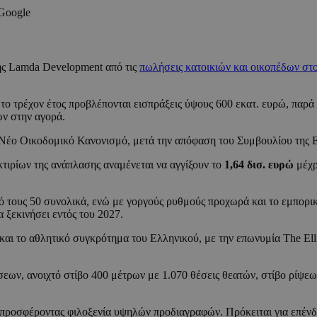
 Google
ης Lamda Development από τις
πωλήσεις κατοικιών και οικοπέδων στ
το τρέχον έτος προβλέπονται εισπράξεις ύψους 600 εκατ. ευρώ, παρά
ών στην αγορά.
Νέο Οικοδομικό Κανονισμό, μετά την απόφαση του Συμβουλίου της Επ
κτιρίων της ανάπλασης αναμένεται να αγγίξουν το
1,64 δισ. ευρώ
μέχρ
ό τους 50 συνολικά, ενώ με γοργούς ρυθμούς προχωρά και το εμπορικό
 ξεκινήσει εντός του 2027.
 και το αθλητικό συγκρότημα του Ελληνικού, με την επωνυμία The Elli
εων, ανοιχτό στίβο 400 μέτρων με 1.070 θέσεις θεατών, στίβο ρίψεω
 προσφέροντας φιλοξενία υψηλών προδιαγραφών. Πρόκειται για επέ