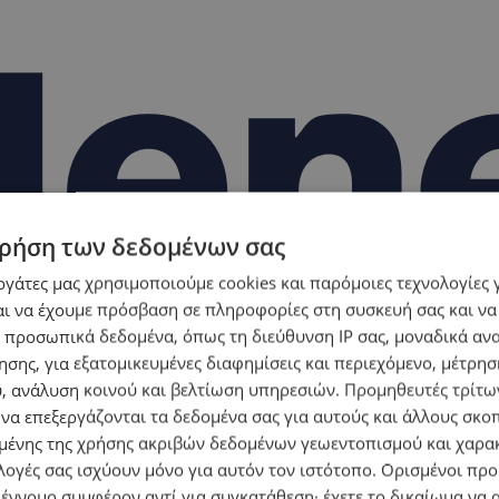
ρήση των δεδομένων σας
εργάτες μας χρησιμοποιούμε cookies και παρόμοιες τεχνολογίες 
ι να έχουμε πρόσβαση σε πληροφορίες στη συσκευή σας και να
 προσωπικά δεδομένα, όπως τη διεύθυνση IP σας, μοναδικά αν
σης, για εξατομικευμένες διαφημίσεις και περιεχόμενο, μέτρη
υ, ανάλυση κοινού και βελτίωση υπηρεσιών.
Προμηθευτές τρίτων
 να επεξεργάζονται τα δεδομένα σας για αυτούς και άλλους σκο
ένης της χρήσης ακριβών δεδομένων γεωεντοπισμού και χαρα
λογές σας ισχύουν μόνο για αυτόν τον ιστότοπο. Ορισμένοι πρ
 έννομο συμφέρον αντί για συγκατάθεση· έχετε το δικαίωμα να α