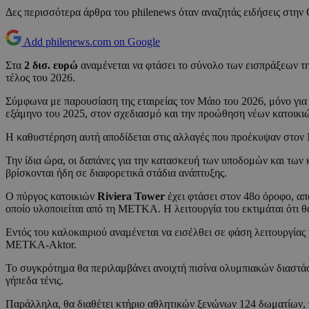
Δες περισσότερα άρθρα του philenews όταν αναζητάς ειδήσεις στην
Add philenews.com on Google
Στα
2 δισ. ευρώ
αναμένεται να φτάσει το σύνολο των εισπράξεων τ
τέλος του 2026.
Σύμφωνα με παρουσίαση της εταιρείας τον Μάιο του 2026, μόνο για 
εξάμηνο του 2025, στον σχεδιασμό και την προώθηση νέων κατοικι
Η καθυστέρηση αυτή αποδίδεται στις αλλαγές που προέκυψαν στον 
Την ίδια ώρα, οι δαπάνες για την κατασκευή των υποδομών και των 
βρίσκονται ήδη σε διαφορετικά στάδια ανάπτυξης.
Ο πύργος κατοικιών
Riviera Tower
έχει φτάσει στον 48ο όροφο, απ
οποίο υλοποιείται από τη ΜΕΤΚΑ. Η λειτουργία του εκτιμάται ότι θα
Εντός του καλοκαιριού αναμένεται να εισέλθει σε φάση λειτουργίας
ΜΕΤΚΑ-Aktor.
Το συγκρότημα θα περιλαμβάνει ανοιχτή πισίνα ολυμπιακών διαστάσ
γήπεδα τένις.
Παράλληλα, θα διαθέτει κτήριο αθλητικών ξενώνων 124 δωματίων,