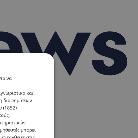
για να
αγνωριστικά και
ση διαφημίσεων
 (1852)
πούς,
κτηριστικών
ομηθευτές μπορεί
ντιταχθείτε στις