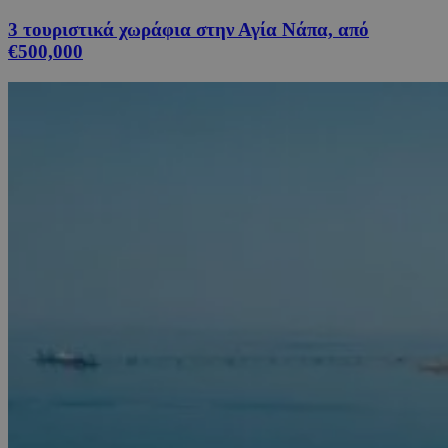
3 τουριστικά χωράφια στην Αγία Νάπα, από
€500,000