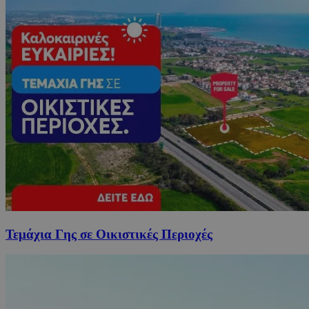
Τεμάχια Γης σε Οικιστικές Περιοχές