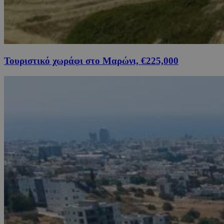
Τουριστικό χωράφι στο Μαρώνι, €225,000