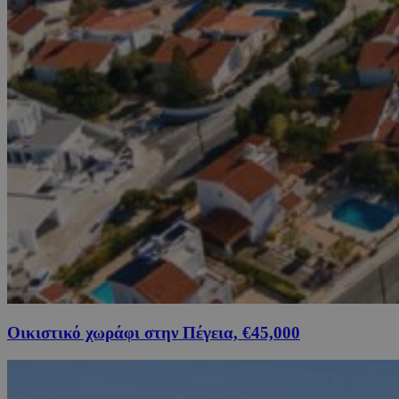
Οικιστικό χωράφι στην Πέγεια, €45,000