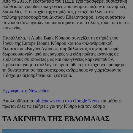
Από το 2015, η εκστρατεία του ΠΣΣΕ έχει προσφέρει ουσιαστική
βοήθεια σε χιλιάδες οικογένειες που αντιμετωπίζουν οικονομικές
δυσκολίες. Η επιτυχία της στηρίζεται, μεταξύ άλλων, στην
πολύτιμη προσφορά του Δικτύου Εθελοντισμού, ενός ευρύτατου
συνόλου συνεργατών και υποστηρικτών από όλους τους τομείς της
κοινωνίας.
Παράλληλα, η Alpha Bank Κύπρου συνεχίζει τη στήριξη του
έργου της Europa Donna Κύπρου και του Φιλανθρωπικού
Σωματείου «Βαγόνι Αγάπης», συμβάλλοντας στην προσφορά
δωροκουπονιών από υπεραγορές για είδη πρώτης ανάγκης σε
ευάλωτους συμπολίτες μας και οικογένειες καρκινοπαθών.
Πρόκειται για μια συλλογική προσπάθεια με στόχο να προσφέρει
τη δυνατότητα σε περισσότερους ανθρώπους να γιορτάσουν το
Πάσχα με αξιοπρέπεια και ζεστασιά.
Εγγραφή στο Newsletter
Ακολουθήστε το
philenews.com στο Google News
και μάθετε
πρώτοι όλες τις ειδήσεις για την Κύπρο και τον κόσμο
ΤΑ ΑΚΙΝΗΤΑ ΤΗΣ ΕΒΔΟΜΑΔΑΣ