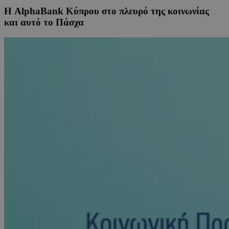
Η AlphaBank Κύπρου στο πλευρό της κοινωνίας
και αυτό το Πάσχα