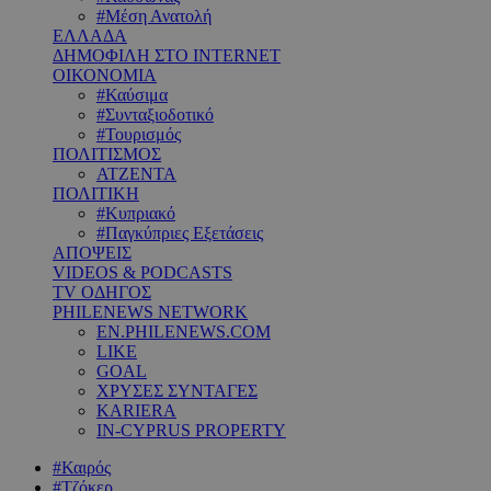
#Μέση Ανατολή
ΕΛΛΑΔΑ
ΔΗΜΟΦΙΛΗ ΣΤΟ INTERNET
ΟΙΚΟΝΟΜΙΑ
#Καύσιμα
#Συνταξιοδοτικό
#Τουρισμός
ΠΟΛΙΤΙΣΜΟΣ
ΑΤΖΕΝΤΑ
ΠΟΛΙΤΙΚΗ
#Κυπριακό
#Παγκύπριες Εξετάσεις
ΑΠΟΨΕΙΣ
VIDEOS & PODCASTS
TV ΟΔΗΓΟΣ
PHILENEWS NETWORK
EN.PHILENEWS.COM
LIKE
GOAL
ΧΡΥΣΕΣ ΣΥΝΤΑΓΕΣ
KARIERA
IN-CYPRUS PROPERTY
#Καιρός
#Τζόκερ