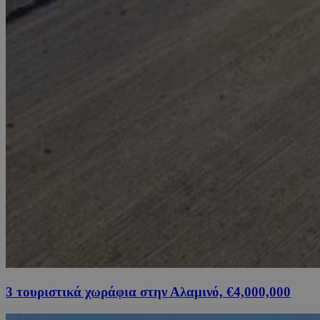
3 τουριστικά χωράφια στην Αλαμινό, €4,000,000