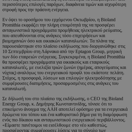
περισσότερες επιλογές παρόχων, διαφάνεια τιμών και ισχυρότερη
στροφή προς την πράσινη ενέργεια.
Εν όψει το οροσήμου του ερχόμενου Οκτωβρίου, η Bioland
Promithia εκφράζει την πλήρη ετοιμότητά της να προσφέρει
ανταγωνιστικά προγράμματα προμήθειας ηλεκτρικού ρεύματος,
που απευθύνονται στις ανάγκες τόσο επιχειρήσεων και
βιομηχανιών όσο και οικιακών καταναλωτών. Τα πλάνα της
παρουσιάστηκαν στο πλαίσιο εκδήλωσης που διοργανώθηκε στις
10 Σεπτεμβρίου στη Λάρνακα από την Eptagon Group, μητρική
των δύο εταιρειών ενέργειας. Συγκεκριμένα, η Bioland Promithia
θα προσφέρει προγράμματα για οικιακούς και εταιρικούς
καταναλωτές, με ευελιξία τριών ζωνών (ημέρας, απογεύματος και
νύχτας) αναλόγως του ενεργειακού προφίλ του εκάστοτε πελάτη.
Στόχος, η προσφορά, λύσεων και επιλογών ηλεκτροδότησης με
συμφέρουσες διατιμήσεις, προσαρμοσμένες στις ανάγκες του
καταναλωτή.
Σε δήλωσή του στο πλαίσιο της εκδήλωσης, ο CEO της Bioland
Energy Group, κ. Δημήτρης Κωνσταντινίδης, τόνισε ότι το
επικείμενο άνοιγμα της ΑΑΗ αποτελεί ορόσημο για τα ενεργειακά
δρώμενα του τόπου και ένα καθοριστικό βήμα για τη διαμόρφωση
ενός πιο δίκαιου και ανταγωνιστικού ενεργειακού περιβάλλοντος.
«Είμαστε πανέτοιμοι να εισέλθουμε στο νέο καθεστώς,
προσφέροντας συμφέρουσες λύσεις για το σύνολο των