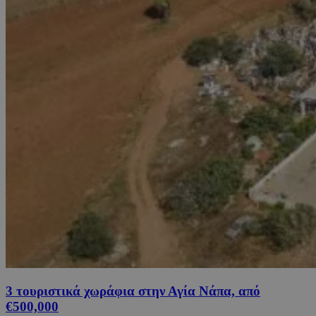
3 τουριστικά χωράφια στην Αγία Νάπα, από
€500,000