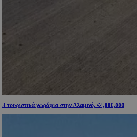
3 τουριστικά χωράφια στην Αλαμινό, €4,000,000