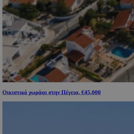
Οικιστικό χωράφι στην Πέγεια, €45,000