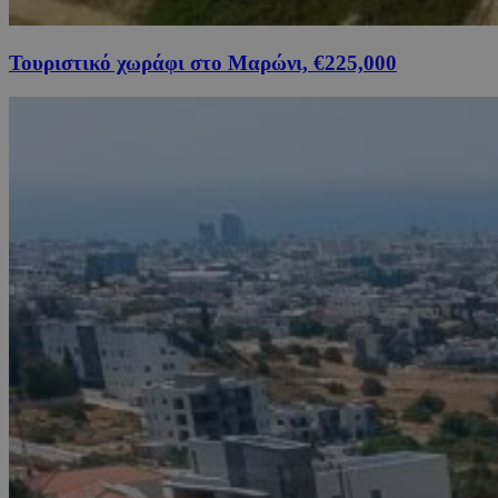
Τουριστικό χωράφι στο Μαρώνι, €225,000