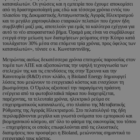
καταναλωτών. Οι γνώσεις και η εμπειρία που έχουμε αποκομίσει
από τη δραστηριοποίησή μας εδώ και τέσσερα χρόνια εντός του
πλαισίου της Δοκιμαστικής Ανταγωνιστικής Αγοράς Ηλεκτρισμού
και το μεγάλο χαρτοφυλάκιο εταιρικών πελατών που έχουν ήδη
συμβληθεί μαζί μας, αποτελούν για εμάς τα καλύτερα εχέγγυα για
αυτό το νέο αποφασιστικό βήμα. Όραμά μας είναι να συμβάλουμε
ενεργά στην μείωση των διατιμήσεων ρεύματος στην Κύπρο κατά
τουλάχιστον 30% μέσα στα επόμενα τρία χρόνια, προς όφελος των
καταναλωτών», τόνισε ο κ. Κωνσταντινίδης.
Μετρώντας αισίως δεκατέσσερα χρόνια επιτυχούς παρουσίας στον
τομέα των ΑΠΕ και αξιοποιώντας την υψηλή τεχνογνωσία των
στελεχών της και τις επενδύσεις της στην Έρευνα και την
Καινοτομία (R&D) στον κλάδο, η Bioland Energy δημιουργεί
λύσεις που μειώνουν το ενεργειακό κόστος και ενισχύουν τη
βιωσιμότητα. Ο Όμιλος αξιοποιεί την παραγόμενη πράσινη
ενέργεια από τα φωτοβολταϊκά πάρκα που διαχειρίζεται,
παρέχοντας, τα τελευταία χρόνια, ηλεκτρικό ρεύμα σε
επιχειρηματικούς καταναλωτές, στο πλαίσιο της Μεταβατικής
Ρύθμισης της Αγοράς Ηλεκτρισμού. Στο πελατολόγιό της ήδη
περιλαμβάνονται μεγάλα και γνωστά ονόματα του εμπορικού και
βιομηχανικού κόσμου, απ’ όλο το φάσμα της οικονομίας του τόπου
– επιχειρήσεις οι οποίες επωφελούνται από τις ελκυστικές
διατιμήσεις που προσφέρει η Bioland, μειώνοντας σημαντικά το
ενεργειακό τους κόστος.