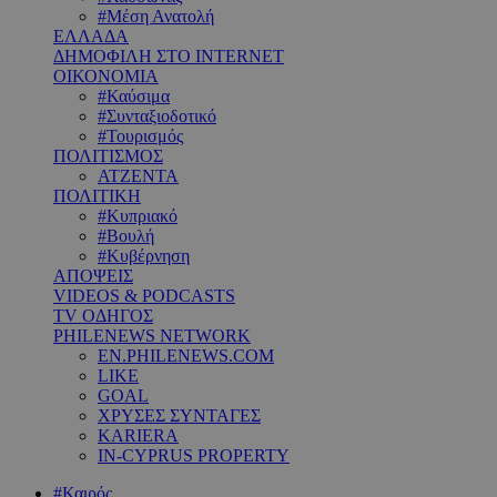
#Μέση Ανατολή
ΕΛΛΑΔΑ
ΔΗΜΟΦΙΛΗ ΣΤΟ INTERNET
ΟΙΚΟΝΟΜΙΑ
#Καύσιμα
#Συνταξιοδοτικό
#Τουρισμός
ΠΟΛΙΤΙΣΜΟΣ
ΑΤΖΕΝΤΑ
ΠΟΛΙΤΙΚΗ
#Κυπριακό
#Βουλή
#Κυβέρνηση
ΑΠΟΨΕΙΣ
VIDEOS & PODCASTS
TV ΟΔΗΓΟΣ
PHILENEWS NETWORK
EN.PHILENEWS.COM
LIKE
GOAL
ΧΡΥΣΕΣ ΣΥΝΤΑΓΕΣ
KARIERA
IN-CYPRUS PROPERTY
#Καιρός