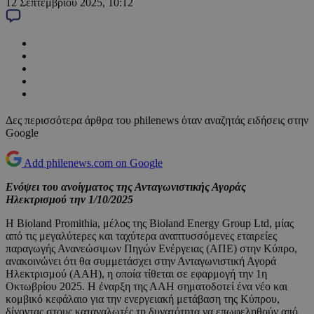
12 Σεπτεμβρίου 2025, 10:12
Δες περισσότερα άρθρα του philenews όταν αναζητάς ειδήσεις στην
Google
Add philenews.com on Google
Ενόψει του ανοίγματος της Ανταγωνιστικής Αγοράς
Ηλεκτρισμού την 1/10/2025
Η Bioland Promithia, μέλος της Bioland Energy Group Ltd, μίας
από τις μεγαλύτερες και ταχύτερα αναπτυσσόμενες εταιρείες
παραγωγής Ανανεώσιμων Πηγών Ενέργειας (ΑΠΕ) στην Κύπρο,
ανακοινώνει ότι θα συμμετάσχει στην Ανταγωνιστική Αγορά
Ηλεκτρισμού (ΑΑΗ), η οποία τίθεται σε εφαρμογή την 1η
Οκτωβρίου 2025. Η έναρξη της ΑΑΗ σηματοδοτεί ένα νέο και
κομβικό κεφάλαιο για την ενεργειακή μετάβαση της Κύπρου,
δίνοντας στους καταναλωτές τη δυνατότητα να επωφεληθούν από