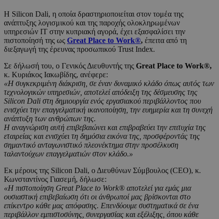
Η Silicon Dali, η οποία δραστηριοποιείται στον τομέα της
ανάπτυξης λογισμικού και της παροχής ολοκληρωμένων
υπηρεσιών IT στην κυπριακή αγορά, έχει εξασφαλίσει την
πιστοποίησή της ως
Great Place to Work®
,
έπειτα από τη
διεξαγωγή της έρευνας προσωπικού Trust Index.
Σε δήλωσή του, ο Γενικός Διευθυντής της
Great Place to Work®,
κ. Κυριάκος Ιακωβίδης, ανέφερε:
«Η συγκεκριμένη διάκριση, σε έναν δυναμικό κλάδο όπως αυτός των
τεχνολογικών υπηρεσιών, αποτελεί απόδειξη της δέσμευσης της
Silicon Dali στη δημιουργία ενός εργασιακού περιβάλλοντος που
ενισχύει την επαγγελματική ικανοποίηση, την ευημερία και τη συνεχή
ανάπτυξη των ανθρώπων της.
Η αναγνώριση αυτή επιβεβαιώνει και επιβραβεύει την επιτυχία της
εταιρείας και ενισχύει τη δημόσια εικόνα της, προσφέροντάς της
σημαντικό ανταγωνιστικό πλεονέκτημα στην προσέλκυση
ταλαντούχων επαγγελματιών στον κλάδο.»
Εκ μέρους της Silicon Dali, ο Διευθύνων Σύμβουλος (CEO), κ.
Κωνσταντίνος Γιασεμή, δήλωσε:
«Η πιστοποίηση Great Place to Work® αποτελεί για εμάς μια
ουσιαστική επιβεβαίωση ότι οι άνθρωποί μας βρίσκονται στο
επίκεντρο κάθε μας απόφασης. Επενδύουμε συστηματικά σε ένα
περιβάλλον εμπιστοσύνης, συνεργασίας και εξέλιξης, όπου κάθε