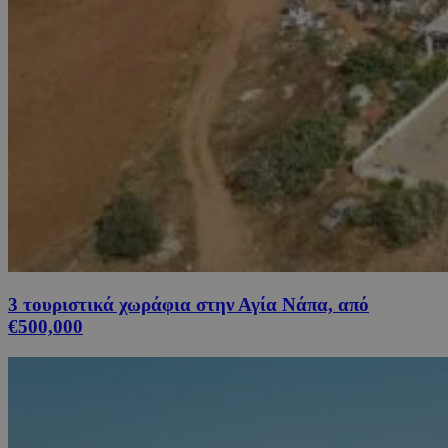
3 τουριστικά χωράφια στην Αγία Νάπα, από
€500,000