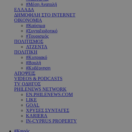
#Μέση Ανατολή
ΕΛΛΑΔΑ
ΔΗΜΟΦΙΛΗ ΣΤΟ INTERNET
ΟΙΚΟΝΟΜΙΑ
#Καύσιμα
#Συνταξιοδοτικό
#Τουρισμός
ΠΟΛΙΤΙΣΜΟΣ
ΑΤΖΕΝΤΑ
ΠΟΛΙΤΙΚΗ
#Κυπριακό
#Βουλή
#Κυβέρνηση
ΑΠΟΨΕΙΣ
VIDEOS & PODCASTS
TV ΟΔΗΓΟΣ
PHILENEWS NETWORK
EN.PHILENEWS.COM
LIKE
GOAL
ΧΡΥΣΕΣ ΣΥΝΤΑΓΕΣ
KARIERA
IN-CYPRUS PROPERTY
#Καιρός