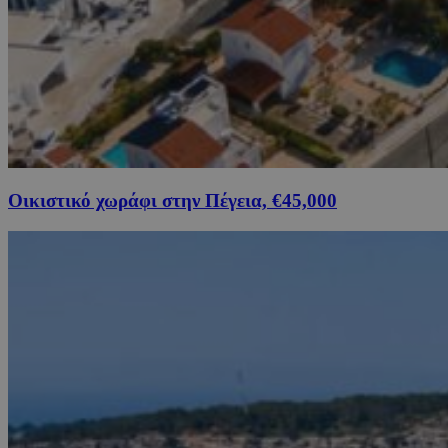
Οικιστικό χωράφι στην Πέγεια, €45,000