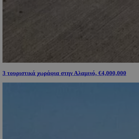
3 τουριστικά χωράφια στην Αλαμινό, €4,000,000