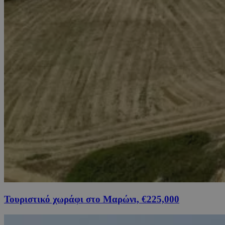
Τουριστικό χωράφι στο Μαρώνι, €225,000