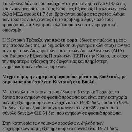
Τα κόκκινα δάνεια που υπάρχουν στην οικονομία είναι €19,66 δις
και έχουν αγοραστεί από τις Εταιρείες Εξαγοράς Πιστώσεων, ενώ
άλλα ΜΕΔ ύψους €1.7 δισ. βρίσκονται ακόμα στα χαρτοφυλάκια
των τραπεζών, δείχνοντας ότι το πρόβλημα έφυγε από τους
τραπεζικούς ισολογισμούς αλλά παραμένει στην πραγματική
οικονομία.
Η Κεντρική Τράπεζα,
για πρώτη φορά,
έδωσε ενημέρωση μέσω
της ιστοσελίδας της, με δημοσίευση συγκεντρωτικών στοιχείων για
τον τομέα των Διαχειριστών Πιστωτικών Διευκολύνσεων (ΔΠΔ)
και Εταιρειών Εξαγοράς Πιστώσεων (ΕΕΠ) στην Κύπρο, με στόχο
την περαιτέρω ενίσχυση της διαφάνειας και πληρέστερη
ενημέρωση των ενδιαφερομένων.
Μέχρι τώρα, η ενημέρωση αφορούσε μόνο τους βουλευτές, με
σημείωμα που έστελνε η Κεντρική στη Βουλή.
Με τα αναλυτικά στοιχεία που έδωσε η Κεντρική Τράπεζα, τα
δάνεια που ανήκουν σε φυσικά πρόσωπα και είναι στην κατηγορία
των μη εξυπηρετούμενων ανέρχονται σε €9,95 δισ., ποσοστό 93%.
Τα δάνεια που εξυπηρετούνται κανονικά είναι €692 εκατ. από
σύνολο δανείων €10,64 δισ. που ανήκουν σε φυσικά πρόσωπα.
Στην κατηγορία των νομικών προσώπων, δηλαδή των
επιχειρήσεων, τα μη εξυπηρετούμενα δάνεια είναι €9,71 δισ.,