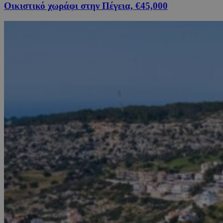
Οικιστικό χωράφι στην Πέγεια, €45,000