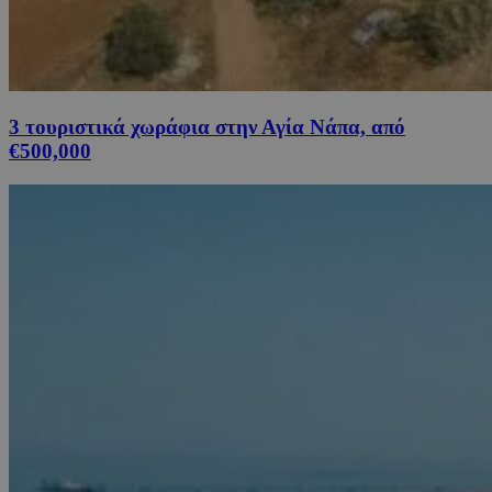
3 τουριστικά χωράφια στην Αγία Νάπα, από
€500,000