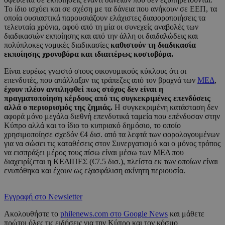
Το ίδιο ισχύει και σε σχέση με τα δάνεια που ανήκουν σε ΕΕΠ, τα
οποία ουσιαστικά παρουσιάζουν ελάχιστες διαφοροποιήσεις τα
τελευταία χρόνια, αφού από τη μία οι συνεχείς αναβολές των
διαδικασιών εκποίησης και από την άλλη οι δαιδαλώδεις και
πολύπλοκες νομικές διαδικασίες
καθιστούν τη διαδικασία
εκποίησης χρονοβόρα και ιδιαιτέρως κοστοβόρα.
Είναι ευρέως γνωστό στους οικονομικούς κύκλους ότι οι
επενδυτές, που απάλλαξαν τις τράπεζες από τον βραχνά των
ΜΕΔ
,
έχουν πλέον αντιληφθεί πως στόχος δεν είναι η
πραγματοποίηση κέρδους από τις συγκεκριμένες επενδύσεις
αλλά ο περιορισμός της ζημιάς.
Η συγκεκριμένη κατάσταση δεν
αφορά μόνο μεγάλα διεθνή επενδυτικά ταμεία που επένδυσαν στην
Κύπρο αλλά και το ίδιο το κυπριακό δημόσιο, το οποίο
χρησιμοποίησε σχεδόν €4 δισ. από τα λεφτά των φορολογουμένων
για να σώσει τις καταθέσεις στον Συνεργατισμό και ο μόνος τρόπος
να εισπράξει μέρος τους πίσω είναι μέσω των ΜΕΔ που
διαχειρίζεται η ΚΕΔΙΠΕΣ (€7.5 δισ.), πλείστα εκ των οποίων είναι
ενυπόθηκα και έχουν ως εξασφάλιση ακίνητη περιουσία.
Εγγραφή στο Newsletter
Ακολουθήστε το
philenews.com στο Google News
και μάθετε
πρώτοι όλες τις ειδήσεις για την Κύπρο και τον κόσμο