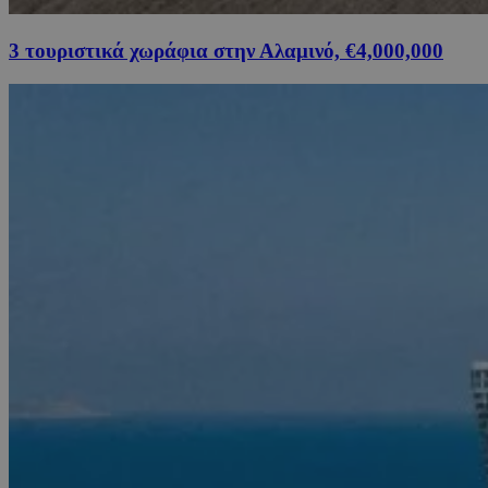
3 τουριστικά χωράφια στην Αλαμινό, €4,000,000