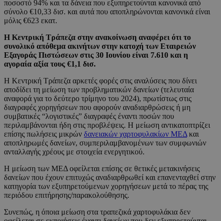
ποσοστό 94% και τα δάνεια που εξυπηρετούνται κανονικά από
σύνολο €10,33 δισ. και αυτά που αποπληρώνονται κανονικά είναι
μόλις €623 εκατ.
Η Κεντρική Τράπεζα στην ανακοίνωση αναφέρει ότι το
συνολικό απόθεμα ακινήτων στην κατοχή των Εταιρειών
Εξαγοράς Πιστώσεων στις 30 Ιουνίου είναι 7.610 και η
αγοραία αξία τους €1,1 δισ.
Η Κεντρική Τράπεζα αρκετές φορές στις αναλύσεις που δίνει
αποδίδει τη μείωση των προβληματικών δανείων (τελευταία
αναφορά για το δεύτερο τρίμηνο του 2024), πρωτίστως στις
διαγραφές χορηγήσεων που αφορούν αναδιαρθρώσεις ή μη
συμβατικές “λογιστικές” διαγραφές έναντι ποσών που
περιλαμβάνονται ήδη στις προβλέψεις. Η μείωση αντικατοπτρίζει
επίσης πωλήσεις μικρών
δανειακών χαρτοφυλακίων ΜΕΔ
και
αποπληρωμές δανείων, συμπεριλαμβανομένων των συμφωνιών
ανταλλαγής χρέους με στοιχεία ενεργητικού.
Η μείωση των ΜΕΔ οφείλεται επίσης σε θετικές μετακινήσεις
δανείων που έχουν επιτυχώς αναδιαρθρωθεί και επανενταχθεί στην
κατηγορία των εξυπηρετούμενων χορηγήσεων μετά το πέρας της
περιόδου επιτήρησης/παρακολούθησης.
Συνεπώς, η όποια μείωση στα τραπεζικά χαρτοφυλάκια δεν
οφείλεται σε εκποιήσεις έναντι δανείων που δεν εξυπηρετούνται.