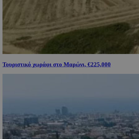
Τουριστικό χωράφι στο Μαρώνι, €225,000