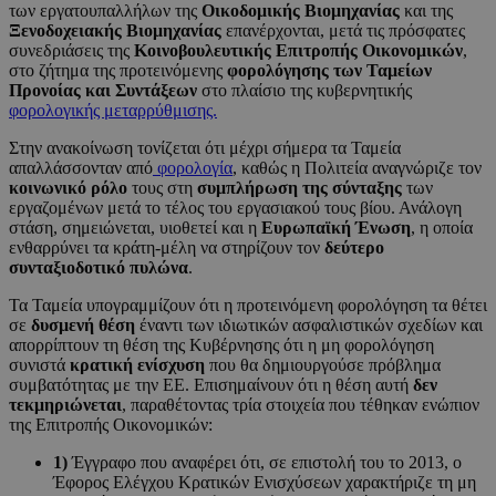
των εργατουπαλλήλων της
Οικοδομικής Βιομηχανίας
και της
Ξενοδοχειακής Βιομηχανίας
επανέρχονται, μετά τις πρόσφατες
συνεδριάσεις της
Κοινοβουλευτικής Επιτροπής Οικονομικών
,
στο ζήτημα της προτεινόμενης
φορολόγησης των Ταμείων
Προνοίας και Συντάξεων
στο πλαίσιο της κυβερνητικής
φορολογικής μεταρρύθμισης.
Στην ανακοίνωση τονίζεται ότι μέχρι σήμερα τα Ταμεία
απαλλάσσονταν από
φορολογία
, καθώς η Πολιτεία αναγνώριζε τον
κοινωνικό ρόλο
τους στη
συμπλήρωση της σύνταξης
των
εργαζομένων μετά το τέλος του εργασιακού τους βίου. Ανάλογη
στάση, σημειώνεται, υιοθετεί και η
Ευρωπαϊκή Ένωση
, η οποία
ενθαρρύνει τα κράτη-μέλη να στηρίζουν τον
δεύτερο
συνταξιοδοτικό πυλώνα
.
Τα Ταμεία υπογραμμίζουν ότι η προτεινόμενη φορολόγηση τα θέτει
σε
δυσμενή θέση
έναντι των ιδιωτικών ασφαλιστικών σχεδίων και
απορρίπτουν τη θέση της Κυβέρνησης ότι η μη φορολόγηση
συνιστά
κρατική ενίσχυση
που θα δημιουργούσε πρόβλημα
συμβατότητας με την ΕΕ. Επισημαίνουν ότι η θέση αυτή
δεν
τεκμηριώνεται
, παραθέτοντας τρία στοιχεία που τέθηκαν ενώπιον
της Επιτροπής Οικονομικών:
1)
Έγγραφο που αναφέρει ότι, σε επιστολή του το 2013, ο
Έφορος Ελέγχου Κρατικών Ενισχύσεων χαρακτήριζε τη μη