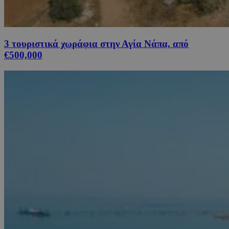
3 τουριστικά χωράφια στην Αγία Νάπα, από
€500,000