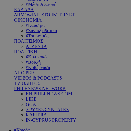
#Μέση Ανατολή
ΕΛΛΑΔΑ
ΔΗΜΟΦΙΛΗ ΣΤΟ INTERNET
ΟΙΚΟΝΟΜΙΑ
#Καύσιμα
#Συνταξιοδοτικό
#Τουρισμός
ΠΟΛΙΤΙΣΜΟΣ
ΑΤΖΕΝΤΑ
ΠΟΛΙΤΙΚΗ
#Κυπριακό
#Βουλή
#Κυβέρνηση
ΑΠΟΨΕΙΣ
VIDEOS & PODCASTS
TV ΟΔΗΓΟΣ
PHILENEWS NETWORK
EN.PHILENEWS.COM
LIKE
GOAL
ΧΡΥΣΕΣ ΣΥΝΤΑΓΕΣ
KARIERA
IN-CYPRUS PROPERTY
#Καιρός