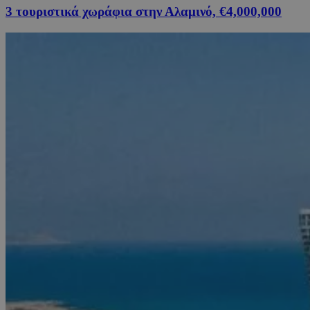
3 τουριστικά χωράφια στην Αλαμινό, €4,000,000