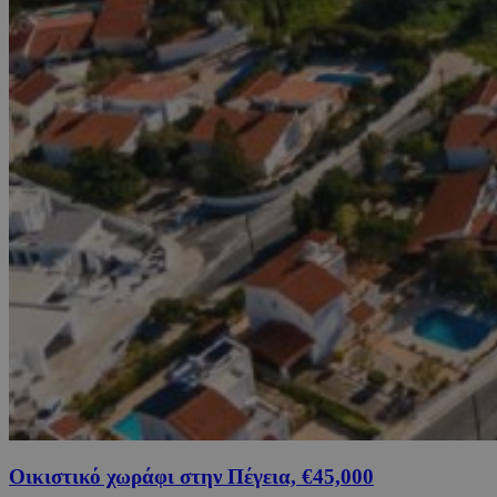
Οικιστικό χωράφι στην Πέγεια, €45,000