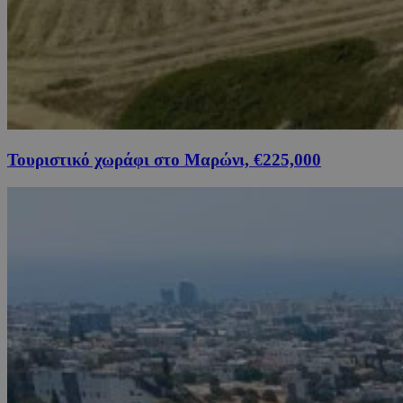
Τουριστικό χωράφι στο Μαρώνι, €225,000