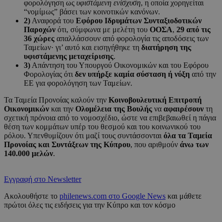
φορολόγηση ως
υφιστάμενη ενίσχυση
, η οποία χορηγείται
“νομίμως” βάσει των κοινοτικών κανόνων.
2)
Αναφορά του
Εφόρου Ιδρυμάτων Συνταξιοδοτικών
Παροχών
ότι, σύμφωνα με μελέτη του
ΟΟΣΑ
,
29 από τις
36 χώρες
απαλλάσσουν από φορολογία τις αποδόσεις των
Ταμείων· γι’ αυτό και εισηγήθηκε τη
διατήρηση της
υφιστάμενης μεταχείρισης
.
3)
Απάντηση του Υπουργού Οικονομικών και του Εφόρου
Φορολογίας ότι
δεν υπήρξε καμία σύσταση ή νύξη
από την
ΕΕ για φορολόγηση των Ταμείων.
Τα Ταμεία Προνοίας καλούν την
Κοινοβουλευτική Επιτροπή
Οικονομικών
και την
Ολομέλεια της Βουλής
να
αφαιρέσουν
τη
σχετική πρόνοια από το νομοσχέδιο, ώστε να επιβεβαιωθεί η πάγια
θέση των κομμάτων υπέρ του θεσμού και του κοινωνικού του
ρόλου. Υπενθυμίζουν ότι μαζί τους συντάσσονται
όλα τα Ταμεία
Προνοίας και Συντάξεων της Κύπρου
, που αριθμούν
άνω των
140.000 μελών
.
Εγγραφή στο Newsletter
Ακολουθήστε το
philenews.com στο Google News
και μάθετε
πρώτοι όλες τις ειδήσεις για την Κύπρο και τον κόσμο