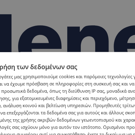
ρήση των δεδομένων σας
εργάτες μας χρησιμοποιούμε cookies και παρόμοιες τεχνολογίες 
ι να έχουμε πρόσβαση σε πληροφορίες στη συσκευή σας και να
 προσωπικά δεδομένα, όπως τη διεύθυνση IP σας, μοναδικά αν
σης, για εξατομικευμένες διαφημίσεις και περιεχόμενο, μέτρη
υ, ανάλυση κοινού και βελτίωση υπηρεσιών.
Προμηθευτές τρίτων
 να επεξεργάζονται τα δεδομένα σας για αυτούς και άλλους σκο
ένης της χρήσης ακριβών δεδομένων γεωεντοπισμού και χαρα
λογές σας ισχύουν μόνο για αυτόν τον ιστότοπο. Ορισμένοι πρ
 έννομο συμφέρον αντί για συγκατάθεση· έχετε το δικαίωμα να α