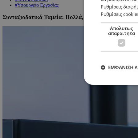
#Υπουργείο Εργασίας
Ρυθμίσεις διαφή
Ρυθμίσεις cookie
Συνταξιοδοτικά Ταμεία: Πολλά, σκόρπια αλλά πολυπλ
Απολυτως
απαραιτητα
ΕΜΦΑΝΙΣΗ 