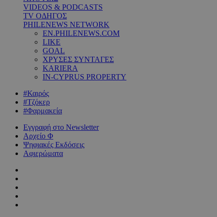
VIDEOS & PODCASTS
TV ΟΔΗΓΟΣ
PHILENEWS NETWORK
EN.PHILENEWS.COM
LIKE
GOAL
ΧΡΥΣΕΣ ΣΥΝΤΑΓΕΣ
KARIERA
IN-CYPRUS PROPERTY
#Καιρός
#Τζόκερ
#Φαρμακεία
Εγγραφή στο Newsletter
Αρχείο Φ
Ψηφιακές Εκδόσεις
Αφιερώματα