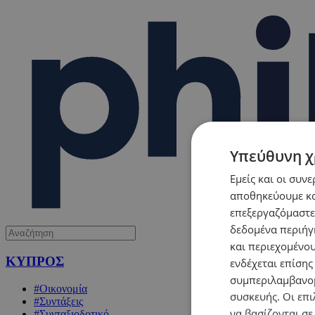
Υπεύθυνη χ
Εμείς και οι συν
αποθηκεύουμε κα
επεξεργαζόμαστε
δεδομένα περιήγη
και περιεχομένο
ΚΥΠΡΟΣ
ενδέχεται επίσης
συμπεριλαμβανομ
#Οικονομία
συσκευής. Οι επι
#Συντάξεις
να βασίζονται σε
#Συνταξιοδοτικό