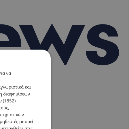
για να
αγνωριστικά και
ση διαφημίσεων
 (1852)
πούς,
κτηριστικών
ομηθευτές μπορεί
ντιταχθείτε στις