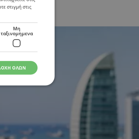
τε στιγμή στις
Μη
ταξινομημενα
ΔΟΧΗ ΟΛΩΝ