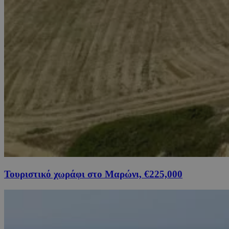
Τουριστικό χωράφι στο Μαρώνι, €225,000