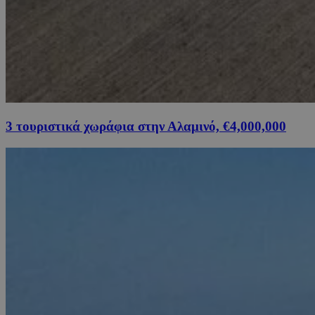
3 τουριστικά χωράφια στην Αλαμινό, €4,000,000