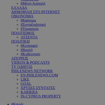
#Μέση Ανατολή
ΕΛΛΑΔΑ
ΔΗΜΟΦΙΛΗ ΣΤΟ INTERNET
ΟΙΚΟΝΟΜΙΑ
#Καύσιμα
#Συνταξιοδοτικό
#Τουρισμός
ΠΟΛΙΤΙΣΜΟΣ
ΑΤΖΕΝΤΑ
ΠΟΛΙΤΙΚΗ
#Κυπριακό
#Βουλή
#Κυβέρνηση
ΑΠΟΨΕΙΣ
VIDEOS & PODCASTS
TV ΟΔΗΓΟΣ
PHILENEWS NETWORK
EN.PHILENEWS.COM
LIKE
GOAL
ΧΡΥΣΕΣ ΣΥΝΤΑΓΕΣ
KARIERA
IN-CYPRUS PROPERTY
#Καιρός