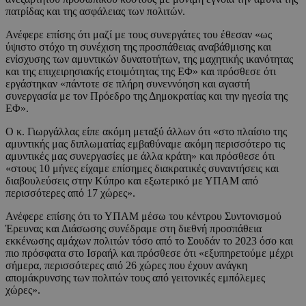
πατρίδας και της ασφάλειας των πολιτών.
Ανέφερε επίσης ότι μαζί με τους συνεργάτες του έθεσαν «ως
ύψιστο στόχο τη συνέχιση της προσπάθειας αναβάθμισης και
ενίσχυσης των αμυντικών δυνατοτήτων, της μαχητικής ικανότητας
και της επιχειρησιακής ετοιμότητας της ΕΦ» και πρόσθεσε ότι
εργάστηκαν «πάντοτε σε πλήρη συνεννόηση και αγαστή
συνεργασία με τον Πρόεδρο της Δημοκρατίας και την ηγεσία της
ΕΦ».
Ο κ. Γιωργάλλας είπε ακόμη μεταξύ άλλων ότι «στο πλαίσιο της
αμυντικής μας διπλωματίας εμβαθύναμε ακόμη περισσότερο τις
αμυντικές μας συνεργασίες με άλλα κράτη» και πρόσθεσε ότι
«στους 10 μήνες είχαμε επίσημες διακρατικές συναντήσεις και
διαβουλεύσεις στην Κύπρο και εξωτερικό με ΥΠΑΜ από
περισσότερες από 17 χώρες».
Ανέφερε επίσης ότι το ΥΠΑΜ μέσω του κέντρου Συντονισμού
Έρευνας και Διάσωσης συνέδραμε στη διεθνή προσπάθεια
εκκένωσης αμάχων πολιτών τόσο από το Σουδάν το 2023 όσο και
πιο πρόσφατα στο Ισραήλ και πρόσθεσε ότι «εξυπηρετούμε μέχρι
σήμερα, περισσότερες από 26 χώρες που έχουν ανάγκη
απομάκρυνσης των πολιτών τους από γειτονικές εμπόλεμες
χώρες».