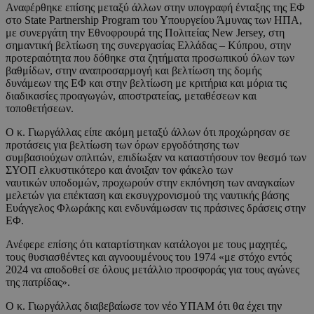
Αναφέρθηκε επίσης μεταξύ άλλων στην υπογραφή ένταξης της ΕΦ
στο State Partnership Program του Υπουργείου Άμυνας των ΗΠΑ,
με συνεργάτη την Εθνοφρουρά της Πολιτείας New Jersey, στη
σημαντική βελτίωση της συνεργασίας Ελλάδας – Κύπρου, στην
προτεραιότητα που δόθηκε στα ζητήματα προσωπικού όλων των
βαθμίδων, στην αναπροσαρμογή και βελτίωση της δομής
δυνάμεων της ΕΦ και στην βελτίωση με κριτήρια και μόρια τις
διαδικασίες προαγωγών, αποστρατείας, μεταθέσεων και
τοποθετήσεων.
Ο κ. Γιωργάλλας είπε ακόμη μεταξύ άλλων ότι προχώρησαν σε
προτάσεις για βελτίωση των όρων εργοδότησης των
συμβασιούχων οπλιτών, επιδίωξαν να καταστήσουν τον θεσμό των
ΣΥΟΠ ελκυστικότερο και άνοιξαν τον φάκελο των
ναυτικών υποδομών, προχωρούν στην εκπόνηση των αναγκαίων
μελετών για επέκταση και εκσυγχρονισμού της ναυτικής βάσης
Ευάγγελος Φλωράκης και ενδυνάμωσαν τις πράσινες δράσεις στην
ΕΦ.
Ανέφερε επίσης ότι καταρτίστηκαν κατάλογοι με τους μαχητές,
τους θυσιασθέντες και αγνοουμένους του 1974 «με στόχο εντός
2024 να αποδοθεί σε όλους μετάλλιο προσφοράς για τους αγώνες
της πατρίδας».
Ο κ. Γιωργάλλας διαβεβαίωσε τον νέο ΥΠΑΜ ότι θα έχει την