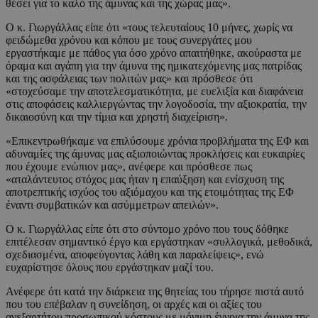
θέσει για το καλό της άμυνας και της χώρας μας».
Ο κ. Γιωργάλλας είπε ότι «τους τελευταίους 10 μήνες, χωρίς να
φειδώμεθα χρόνου και κόπου με τους συνεργάτες μου
εργαστήκαμε με πάθος για όσο χρόνο απαιτήθηκε, ακούραστα με
όραμα και αγάπη για την άμυνα της ημικατεχόμενης μας πατρίδας
και της ασφάλειας των πολιτών μας» και πρόσθεσε ότι
«στοχεύσαμε την αποτελεσματικότητα, με ευελιξία και διαφάνεια
στις αποφάσεις καλλιεργώντας την λογοδοσία, την αξιοκρατία, την
δικαιοσύνη και την τίμια και χρηστή διαχείριση».
«Επικεντρωθήκαμε να επιλύσουμε χρόνια προβλήματα της ΕΦ και
αδυναμίες της άμυνας μας αξιοποιώντας προκλήσεις και ευκαιρίες
που έχουμε ενώπιον μας», ανέφερε και πρόσθεσε πως
«αταλάντευτος στόχος μας ήταν η επαύξηση και ενίσχυση της
αποτρεπτικής ισχύος του αξιόμαχου και της ετοιμότητας της ΕΦ
έναντι συμβατικών και ασύμμετρων απειλών».
Ο κ. Γιωργάλλας είπε ότι στο σύντομο χρόνο που τους δόθηκε
επιτέλεσαν σημαντικό έργο και εργάστηκαν «συλλογικά, μεθοδικά,
σχεδιασμένα, αποφεύγοντας λάθη και παραλείψεις», ενώ
ευχαρίστησε όλους που εργάστηκαν μαζί του.
Ανέφερε ότι κατά την διάρκεια της θητείας του τήρησε πιστά αυτό
που του επέβαλαν η συνείδηση, οι αρχές και οι αξίες του
ανεξαρτήτου προσωπικού κόστους με μόνιμη έγνοια την άμυνα της