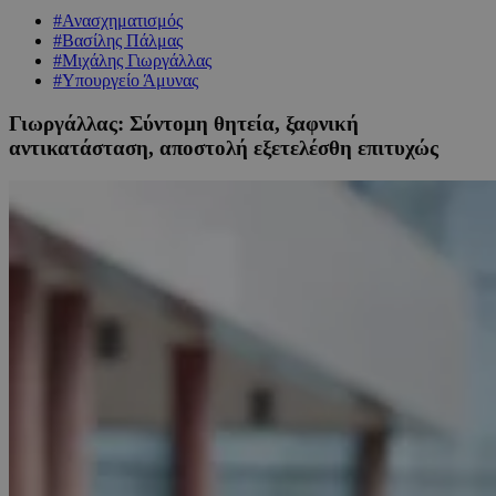
#Ανασχηματισμός
#Βασίλης Πάλμας
#Μιχάλης Γιωργάλλας
#Υπουργείο Άμυνας
Γιωργάλλας: Σύντομη θητεία, ξαφνική
αντικατάσταση, αποστολή εξετελέσθη επιτυχώς