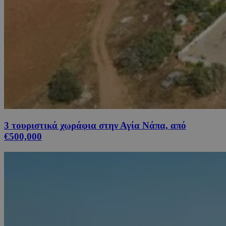
3 τουριστικά χωράφια στην Αγία Νάπα, από
€500,000