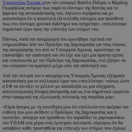
Υπουργείου Άμυνας σ
τον νέο υπουργό Βασίλη Πάλμα, ο Μιχάλης
Γιωργάλλας ανέφερε πως παρά το σύντομο της θητείας και το
ξαφνικό της αντικατάστασής του, δηλώνει περήφανα και με
ικανοποίηση ότι η αποστολή εξετελέσθη επιτυχώς και πρόσθεσε
πως στο σύντομο χρονικό διάστημα που υπηρέτησε, επιτελέστηκε
σημαντικό έργο προς την επίτευξη των στόχων του.
Πάντως, κατά την αποχώρησή του ερωτήθηκε σχετικά εαν
ενημερώθηκε από τον Πρόεδρο της Δημοκρατίας για τους λόγους
της αποχώρησής του από το Υπουργείο Άμυνας, αρκέστηκε να
επαναλάβει την απάντησή του ότι είχε και έχει μια άριστη σχέση
και επικοινωνία με τον Πρόεδρο της Δημοκρατίας, ενώ ζήτησε να
του επιτραπεί να κρατήσει μέχρι εδώ την απάντησή του.
Από την πλευρά του ο απερχόμενος Υπουργός Άμυνας εξέφρασε
ικανοποίηση για το συλλογικό έργο που επιτελέστηκε «ούτως ώστε
η ΕΦ να ατενίζει το μέλλον με αισιοδοξία ως μια σύγχρονη,
αποτελεσματική δύναμη αποτροπής και ως ένα σημαντικό εργαλείο
στην εφαρμογή της εξωτερικής πολιτικής της πατρίδας μας».
«Είμαι ήσυχος με τη συνείδηση μου ότι επιτέλεσα στο ακέραιο την
ευθύνη που μου ανέθεσε ο Πρόεδρος της Δημοκρατίας και η
πολιτεία», ανέφερε και πρόσθεσε ότι παραδίδει το χαρτοφυλάκιο
του ΥΠΑΜ στα χέρια ενός έμπειρου πολιτικού, σίγουρος ότι θα
καταβάλει κάθε προσπάθεια για επίτευξη των στόχων που έχουμε