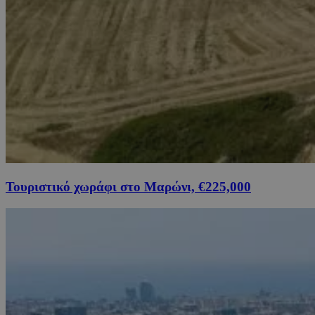
Τουριστικό χωράφι στο Μαρώνι, €225,000