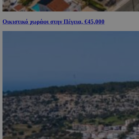
Οικιστικό χωράφι στην Πέγεια, €45,000