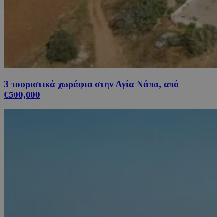
3 τουριστικά χωράφια στην Αγία Νάπα, από
€500,000