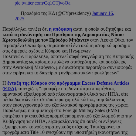
pic.twitter.com/Cq1CTjvoOa
— Προεδρία της ΚΔ (@CYpresidency)
January 16,
2025
Παράλληλα, τονίζει ότι
η απόφαση
αυτή, η οποία συζητήθηκε και
κατά τη συνάντηση του Προέδρου της Δημοκρατίας Νίκου
Χριστοδουλίδη με τον Πρόεδρο Μπάιντεν
στον Λευκό Οίκο, τον
περασμένο Οκτώβριο, σηματοδοτεί ένα ακόμη ιστορικό ορόσημο
στις διμερείς σχέσεις Κύπρου και Ηνωμένων
Πολιτειών. Παράλληλα, αποτελεί σαφή αναγνώριση της Κυπριακής
Δημοκρατίας ως κρίσιμου πυλώνα σταθερότητας και ασφάλειας
στην Ανατολική Μεσόγειο, με δυνατότητα περαιτέρω συνεισφοράς
στην ειρήνη και τη διαχείριση ανθρωπιστικών προκλήσεων”.
Η
ένταξη της Κύπρου στο πρόγραμμα Excess Defense Articles
(EDA)
, συνεχίζει, “προσφέρει τη δυνατότητα προμήθειας
αμυντικού εξοπλισμού από πλεονασματικό υλικό των ΗΠΑ, είτε
μέσω δωρεών είτε σε ιδιαίτερα χαμηλό κόστος, συμβάλλοντας
στον εκσυγχρονισμό του εξοπλιστικού προγράμματος της χώρας.
Παράλληλα, η συμμετοχή στο Foreign Military Sales (FMS)
επιτρέπει την απευθείας προμήθεια αμυντικού εξοπλισμού από την
Κυβέρνηση των ΗΠΑ, εξασφαλίζοντας ότι αυτές οι ενέργειες
εξυπηρετούν κοινούς στρατηγικούς στόχους. Ταυτόχρονα, τα
προγράμματα Title 10 ενισχύουν την υποστήριξη ικανοτήτων της