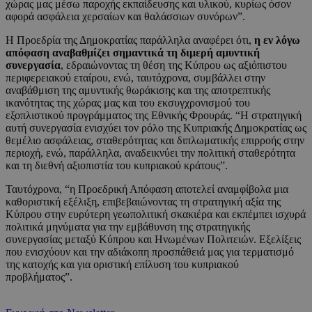
χώρας μας μέσω παροχής εκπαίδευσης και υλικού, κυρίως όσον
αφορά ασφάλεια χερσαίων και θαλάσσιων συνόρων”.
Η Προεδρία της Δημοκρατίας παράλληλα αναφέρει ότι,
η εν λόγω
απόφαση αναβαθμίζει σημαντικά τη διμερή αμυντική
συνεργασία
, εδραιώνοντας τη θέση της Κύπρου ως αξιόπιστου
περιφερειακού εταίρου, ενώ, ταυτόχρονα, συμβάλλει στην
αναβάθμιση της αμυντικής θωράκισης και της αποτρεπτικής
ικανότητας της χώρας μας και του εκσυγχρονισμού του
εξοπλιστικού προγράμματος της Εθνικής Φρουράς. “Η στρατηγική
αυτή συνεργασία ενισχύει τον ρόλο της Κυπριακής Δημοκρατίας ως
θεμέλιο ασφάλειας, σταθερότητας και διπλωματικής επιρροής στην
περιοχή, ενώ, παράλληλα, αναδεικνύει την πολιτική σταθερότητα
και τη διεθνή αξιοπιστία του κυπριακού κράτους”.
Ταυτόχρονα, “η Προεδρική Απόφαση αποτελεί αναμφίβολα μια
καθοριστική εξέλιξη, επιβεβαιώνοντας τη στρατηγική αξία της
Κύπρου στην ευρύτερη γεωπολιτική σκακιέρα και εκπέμπει ισχυρά
πολιτικά μηνύματα για την εμβάθυνση της στρατηγικής
συνεργασίας μεταξύ Κύπρου και Ηνωμένων Πολιτειών. Εξελίξεις
που ενισχύουν και την αδιάκοπη προσπάθειά μας για τερματισμό
της κατοχής και για οριστική επίλυση του κυπριακού
προβλήματος”.