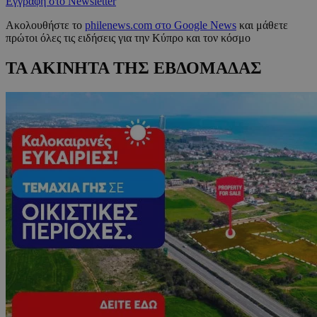
Εγγραφή στο Newsletter
Ακολουθήστε το
philenews.com στο Google News
και μάθετε
πρώτοι όλες τις ειδήσεις για την Κύπρο και τον κόσμο
ΤΑ ΑΚΙΝΗΤΑ ΤΗΣ ΕΒΔΟΜΑΔΑΣ