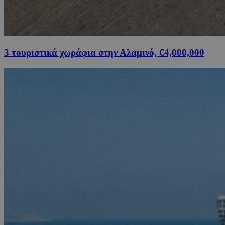
3 τουριστικά χωράφια στην Αλαμινό, €4,000,000