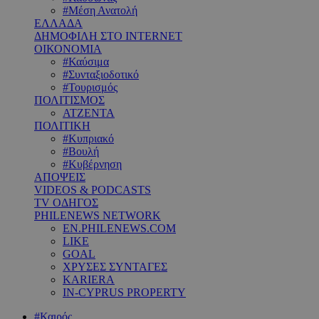
#Μέση Ανατολή
ΕΛΛΑΔΑ
ΔΗΜΟΦΙΛΗ ΣΤΟ INTERNET
ΟΙΚΟΝΟΜΙΑ
#Καύσιμα
#Συνταξιοδοτικό
#Τουρισμός
ΠΟΛΙΤΙΣΜΟΣ
ΑΤΖΕΝΤΑ
ΠΟΛΙΤΙΚΗ
#Κυπριακό
#Βουλή
#Κυβέρνηση
ΑΠΟΨΕΙΣ
VIDEOS & PODCASTS
TV ΟΔΗΓΟΣ
PHILENEWS NETWORK
EN.PHILENEWS.COM
LIKE
GOAL
ΧΡΥΣΕΣ ΣΥΝΤΑΓΕΣ
KARIERA
IN-CYPRUS PROPERTY
#Καιρός