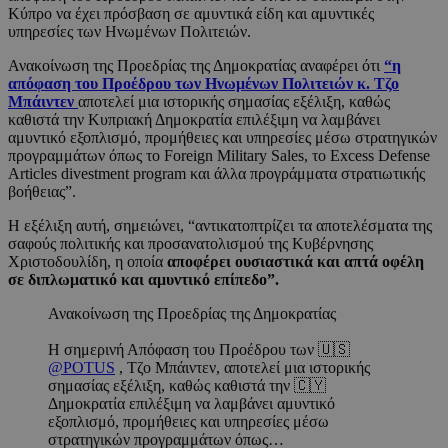
Κύπρο να έχει πρόσβαση σε αμυντικά είδη και αμυντικές
υπηρεσίες των Ηνωμένων Πολιτειών.
Ανακοίνωση της Προεδρίας της Δημοκρατίας αναφέρει ότι
“η
απόφαση του Προέδρου των Ηνωμένων Πολιτειών κ. Τζο
Μπάιντεν
αποτελεί μια ιστορικής σημασίας εξέλιξη, καθώς
καθιστά την Κυπριακή Δημοκρατία επιλέξιμη να λαμβάνει
αμυντικό εξοπλισμό, προμήθειες και υπηρεσίες μέσω στρατηγικών
προγραμμάτων όπως το Foreign Military Sales, το Excess Defense
Articles divestment program και άλλα προγράμματα στρατιωτικής
βοήθειας”.
Η εξέλιξη αυτή, σημειώνει, “αντικατοπτρίζει τα αποτελέσματα της
σαφούς πολιτικής και προσανατολισμού της Κυβέρνησης
Χριστοδουλίδη, η οποία
αποφέρει ουσιαστικά και απτά οφέλη
σε διπλωματικό και αμυντικό επίπεδο”.
Ανακοίνωση της Προεδρίας της Δημοκρατίας
Η σημερινή Απόφαση του Προέδρου των 🇺🇸
@POTUS
, Τζο Μπάιντεν, αποτελεί μια ιστορικής
σημασίας εξέλιξη, καθώς καθιστά την 🇨🇾
Δημοκρατία επιλέξιμη να λαμβάνει αμυντικό
εξοπλισμό, προμήθειες και υπηρεσίες μέσω
στρατηγικών προγραμμάτων όπως…