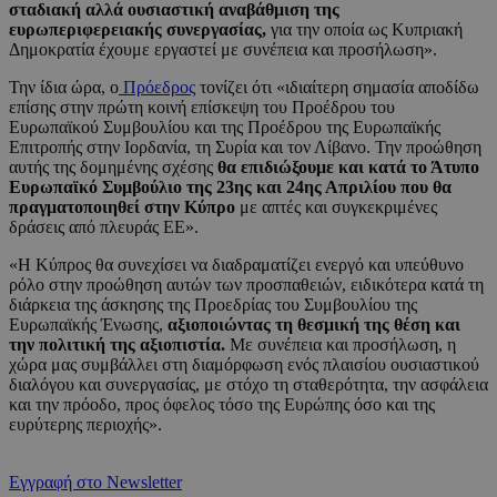
σταδιακή αλλά ουσιαστική αναβάθμιση της
ευρωπεριφερειακής συνεργασίας,
για την οποία ως Κυπριακή
Δημοκρατία έχουμε εργαστεί με συνέπεια και προσήλωση».
Την ίδια ώρα, ο
Πρόεδρος
τονίζει ότι «ιδιαίτερη σημασία αποδίδω
επίσης στην πρώτη κοινή επίσκεψη του Προέδρου του
Ευρωπαϊκού Συμβουλίου και της Προέδρου της Ευρωπαϊκής
Επιτροπής στην Ιορδανία, τη Συρία και τον Λίβανο. Την προώθηση
αυτής της δομημένης σχέσης
θα επιδιώξουμε και κατά το Άτυπο
Ευρωπαϊκό Συμβούλιο της 23ης και 24ης Απριλίου που θα
πραγματοποιηθεί στην Κύπρο
με απτές και συγκεκριμένες
δράσεις από πλευράς ΕΕ».
«Η Κύπρος θα συνεχίσει να διαδραματίζει ενεργό και υπεύθυνο
ρόλο στην προώθηση αυτών των προσπαθειών, ειδικότερα κατά τη
διάρκεια της άσκησης της Προεδρίας του Συμβουλίου της
Ευρωπαϊκής Ένωσης,
αξιοποιώντας τη θεσμική της θέση και
την πολιτική της αξιοπιστία.
Με συνέπεια και προσήλωση, η
χώρα μας συμβάλλει στη διαμόρφωση ενός πλαισίου ουσιαστικού
διαλόγου και συνεργασίας, με στόχο τη σταθερότητα, την ασφάλεια
και την πρόοδο, προς όφελος τόσο της Ευρώπης όσο και της
ευρύτερης περιοχής».
Εγγραφή στο Newsletter