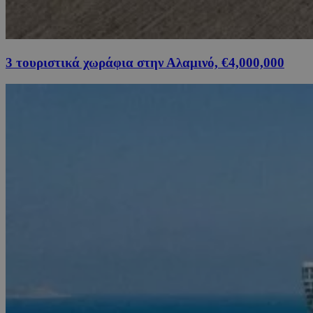
3 τουριστικά χωράφια στην Αλαμινό, €4,000,000