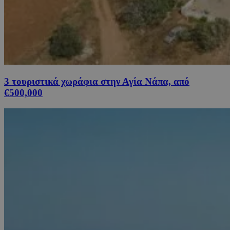
3 τουριστικά χωράφια στην Αγία Νάπα, από
€500,000