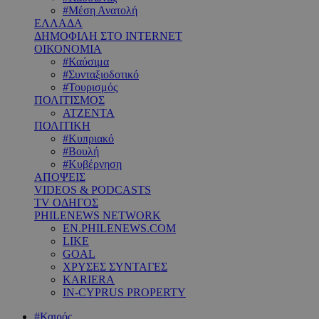
#Μέση Ανατολή
ΕΛΛΑΔΑ
ΔΗΜΟΦΙΛΗ ΣΤΟ INTERNET
ΟΙΚΟΝΟΜΙΑ
#Καύσιμα
#Συνταξιοδοτικό
#Τουρισμός
ΠΟΛΙΤΙΣΜΟΣ
ΑΤΖΕΝΤΑ
ΠΟΛΙΤΙΚΗ
#Κυπριακό
#Βουλή
#Κυβέρνηση
ΑΠΟΨΕΙΣ
VIDEOS & PODCASTS
TV ΟΔΗΓΟΣ
PHILENEWS NETWORK
EN.PHILENEWS.COM
LIKE
GOAL
ΧΡΥΣΕΣ ΣΥΝΤΑΓΕΣ
KARIERA
IN-CYPRUS PROPERTY
#Καιρός