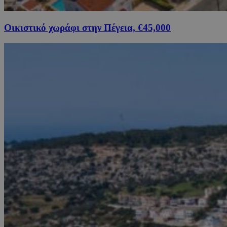
Οικιστικό χωράφι στην Πέγεια, €45,000