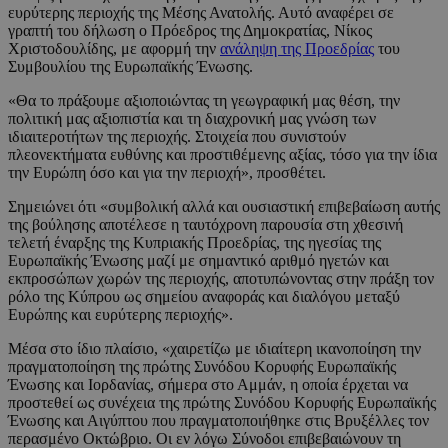
ευρύτερης περιοχής της Μέσης Ανατολής. Αυτό αναφέρει σε
γραπτή του δήλωση ο Πρόεδρος της Δημοκρατίας, Νίκος
Χριστοδουλίδης, με αφορμή την
ανάληψη της Προεδρίας
του
Συμβουλίου της Ευρωπαϊκής Ένωσης.
«Θα το πράξουμε αξιοποιώντας τη γεωγραφική μας θέση, την
πολιτική μας αξιοπιστία και τη διαχρονική μας γνώση των
ιδιαιτεροτήτων της περιοχής. Στοιχεία που συνιστούν
πλεονεκτήματα ευθύνης και προστιθέμενης αξίας, τόσο για την ίδια
την Ευρώπη όσο και για την περιοχή», προσθέτει.
Σημειώνει ότι «συμβολική αλλά και ουσιαστική επιβεβαίωση αυτής
της βούλησης αποτέλεσε η ταυτόχρονη παρουσία στη χθεσινή
τελετή έναρξης της Κυπριακής Προεδρίας, της ηγεσίας της
Ευρωπαϊκής Ένωσης μαζί με σημαντικό αριθμό ηγετών και
εκπροσώπων χωρών της περιοχής, αποτυπώνοντας στην πράξη τον
ρόλο της Κύπρου ως σημείου αναφοράς και διαλόγου μεταξύ
Ευρώπης και ευρύτερης περιοχής».
Μέσα στο ίδιο πλαίσιο, «χαιρετίζω με ιδιαίτερη ικανοποίηση την
πραγματοποίηση της πρώτης Συνόδου Κορυφής Ευρωπαϊκής
Ένωσης και Ιορδανίας, σήμερα στο Αμμάν, η οποία έρχεται να
προστεθεί ως συνέχεια της πρώτης Συνόδου Κορυφής Ευρωπαϊκής
Ένωσης και Αιγύπτου που πραγματοποιήθηκε στις Βρυξέλλες τον
περασμένο Οκτώβριο. Οι εν λόγω Σύνοδοι επιβεβαιώνουν τη