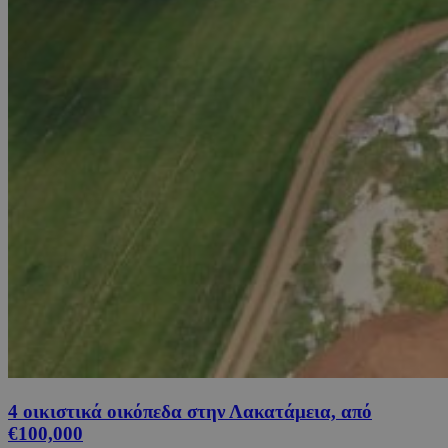
4 οικιστικά οικόπεδα στην Λακατάμεια, από
€100,000