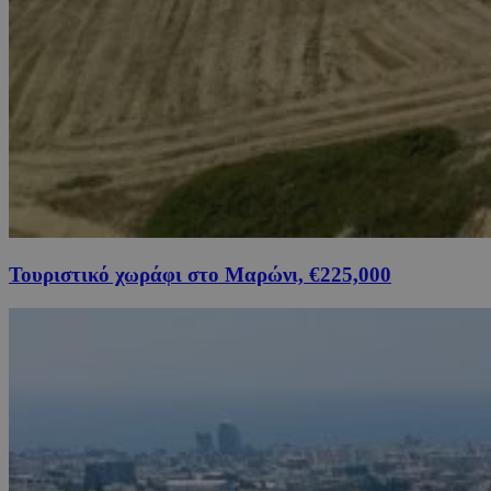
Τουριστικό χωράφι στο Μαρώνι, €225,000