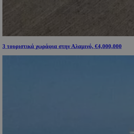
3 τουριστικά χωράφια στην Αλαμινό, €4,000,000