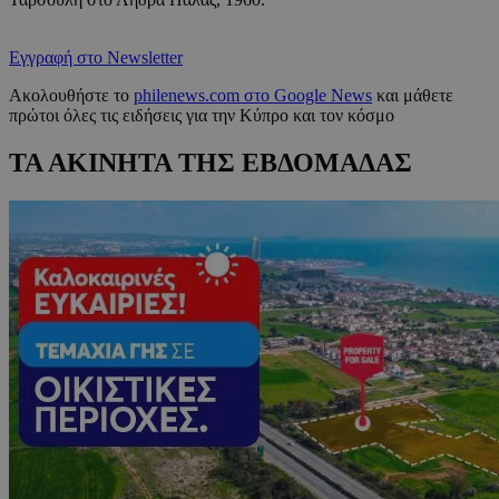
Εγγραφή στο Newsletter
Ακολουθήστε το
philenews.com στο Google News
και μάθετε
πρώτοι όλες τις ειδήσεις για την Κύπρο και τον κόσμο
ΤΑ ΑΚΙΝΗΤΑ ΤΗΣ ΕΒΔΟΜΑΔΑΣ