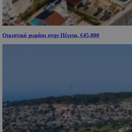
Οικιστικό χωράφι στην Πέγεια, €45,000