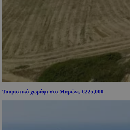
Τουριστικό χωράφι στο Μαρώνι, €225,000