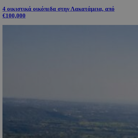
4 οικιστικά οικόπεδα στην Λακατάμεια, από
€100,000