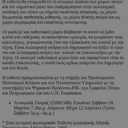
Η έκθεση θα στοιχειοθετεί το ιστορικό πλαίσιο των χώρων αυτών
και τον σημαντικό ρόλο που διαδραμάτισαν στην πολιτισμική
υποδομή του τόπου ως σημεία εικαστικής αναφοράς, ως χώροι
βιωματικής αισθητικής μάθησης, ως χώροι θέασης ακόμα και ως
χώροι ψυχαγωγίας και εικαστικής συνεύρεσης.
Οι γκαλερί και εκθεσιακοί χώροι βοήθησαν το κοινό να έρθει
κοντά στα εκθέματα, να αποκτήσουν εμπειρία, να γνωρίσουν τους
καλλιτέχνες, γεφυρώνοντας έτσι την εξοικείωση του κοινού με την
τέχνη. Είναι λειτουργική ανάγκη του δημιουργού να δείξει το έργο
του και λειτουργική ανάγκη του κοινού να επικοινωνήσει με την
τέχνη. Οι γκαλερί/ εκθεσιακοί χώροι ήταν και παραμένουν είναι το
κανάλι επικοινωνίας, ο συνδετικός κρίκος ανάμεσα στο δημιουργό
και στο θεατή.
Η έκθεση πραγματοποιείται με τη στήριξη του Υφυπουργείου
Πολιτισμού Κύπρου και των Πολιτιστικών Υπηρεσιών με τη
υποστήριξη του Ψηφιακού Ηρόδοτου-ΡΙΚ, του Γραφείου Τύπου
και Πληροφοριών και του G.H. Foundation.
Λευκωσία, Γκαράζ (22001508). Εγκαίνια: Σάββατο 18
Μαρτίου 7.30μ.μ. Διάρκεια: Μέχρι 12 Απριλίου (Τρίτη-
Σάββατο 5μ.μ.- 8μ.μ.)
* Στην κεντρική φωτογραφία: Έκθεση ζωγραφικής Αθηνάς
Ταρσούλη στο Λήδρα Πάλας, 1960.