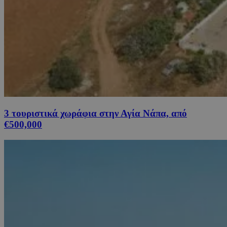
3 τουριστικά χωράφια στην Αγία Νάπα, από
€500,000