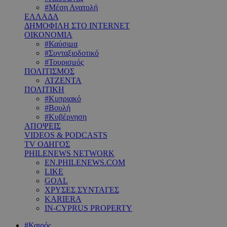
#Μέση Ανατολή
ΕΛΛΑΔΑ
ΔΗΜΟΦΙΛΗ ΣΤΟ INTERNET
ΟΙΚΟΝΟΜΙΑ
#Καύσιμα
#Συνταξιοδοτικό
#Τουρισμός
ΠΟΛΙΤΙΣΜΟΣ
ΑΤΖΕΝΤΑ
ΠΟΛΙΤΙΚΗ
#Κυπριακό
#Βουλή
#Κυβέρνηση
ΑΠΟΨΕΙΣ
VIDEOS & PODCASTS
TV ΟΔΗΓΟΣ
PHILENEWS NETWORK
EN.PHILENEWS.COM
LIKE
GOAL
ΧΡΥΣΕΣ ΣΥΝΤΑΓΕΣ
KARIERA
IN-CYPRUS PROPERTY
#Καιρός