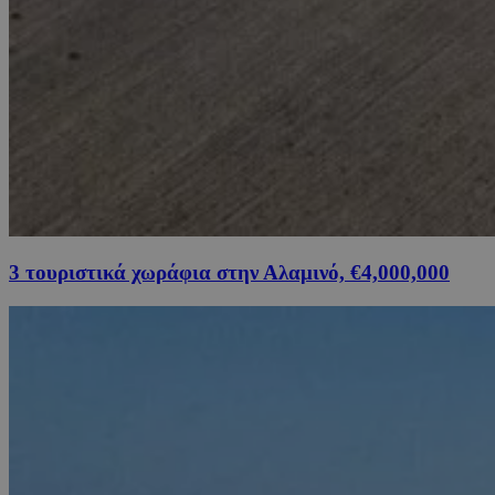
3 τουριστικά χωράφια στην Αλαμινό, €4,000,000