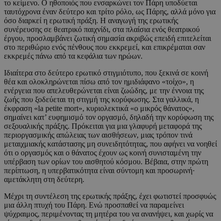
το κείμενο. Ο ηθοποιός που ενσαρκώνει τον Πάρη υποδύεται
ταυτόχρονα έναν δεύτερο και τρίτο ρόλο, ως Πάρης, αλλά μόνο για
όσο διαρκεί η ερωτική πράξη. Η αναγωγή της ερωτικής
συνέρευσης σε θεατρικό παιχνίδι, στα πλαίσια ενός θεατρικού
έργου, προσλαμβάνει ζωτική σημασία ακριβώς επειδή επιτελείται
στο περιθώριο ενός πένθους που εκκρεμεί, και επικρέμαται σαν
εκκρεμές πάνω από τα κεφάλια των ηρώων.
Ιδιαίτερα στο δεύτερο ερωτικό στιγμιότυπο, που ξεκινά σε κοινή
θέα και ολοκληρώνεται πίσω από τον ημιδιάφανο «τοίχο», η
ενέργεια που απελευθερώνεται είναι ζωώδης, με την έννοια της
ζωής που ξοδεύεται τη στιγμή της κορύφωσης. Στα γαλλικά, η
έκφραση «la petite mort», κυριολεκτικά «ο μικρός θάνατος»,
σημαίνει κατ’ ευφημισμό τον οργασμό, δηλαδή την κορύφωση της
σεξουαλικής πράξης. Πρόκειται για μια γλαφυρή μεταφορά της
περιοργασμικής απώλειας των αισθήσεων, μιας τρόπον τινά
μεταιχμιακής κατάστασης μη συνειδητότητας, που αφήνει να νοηθεί
ότι ο οργασμός και ο θάνατος έχουν ως κοινή συνισταμένη την
υπέρβαση των ορίων του αισθητού κόσμου. Βέβαια, στην πρώτη
περίπτωση, η υπερβατικότητα είναι σύντομη και προσωρινή·
αμετάκλητη στη δεύτερη.
Μέχρι τη συντέλεση της ερωτικής πράξης, έχει φωτιστεί προσφυώς
μια άλλη πτυχή του Πάρη. Ενώ προσπαθεί να παραμείνει
ψύχραιμος, περιμένοντας τη μητέρα του να ανανήψει, και χωρίς να