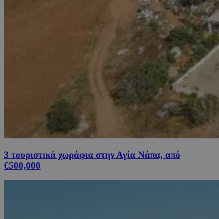
3 τουριστικά χωράφια στην Αγία Νάπα, από
€500,000