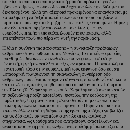
σημείωμα απορρέει από την άποψή μου ότι πρόκειται για ένα
ηδονικό κείμενο, το οποίο δεν αποδέχεται απλώς την ιδιότητα του
διασπασμένου, αλλά την αξιοποιεί προκειμένου να υπαινίσσεται με
καταπληκτική επιδεξιότητα κάτι άλλο από αυτό που δηλώνεται
ρητά· κάτι που έρχεται σε ρήξη με τα ευκόλως εννοούμενα. Η ρήξη
συντελείται κατ’ αρχήν στο γλωσσικό επίπεδο, με την
ευπρόσδεκτη χρήση της καθομιλουμένης κυπριακής, αλλά
επεκτείνεται πολύ πιο πέρα απ’ αυτή την παρέκβαση.
Η ίδια η συνθήκη της παράστασης – η συνύπαρξη παράταιρων
ανθρώπων στον προθάλαμο της Μονάδας Εντατικής Θεραπείας –
υπενθυμίζει διαρκώς ένα καθεστώς ασυνέχειας: μέσα στην
Εντατική, η ζωή αναστέλλεται· έξω, ανατρέπεται. Η αναστολή και
η ανατροπή, τόσο στην κυριολεκτική τους έκφανση όσο και στη
μεταφορική, πλαισιώνουν τη σκανδαλώδη συνεύρεση δύο
ανθρώπων, που είναι ταυτόχρονα συγγενείς δύο ασθενών σε κώμα.
Οι σκηνές στις οποίες οι ηθοποιοί που υποδύονται τον Πάρη και
την Έλενα (Χ. Χαραλάμπους και Α. Χαραλάμπους) αναπαριστούν
τη σεξουαλική πράξη αποτελούν, πιστεύω, την κορύφωση της
παράστασης. Όχι μόνο επειδή σκηνοθετούνται με αφοπλιστικό
ρεαλισμό, αλλά κυρίως διότι η επιμονή του Πάρη να υποδύεται
κάποιον άλλον κατά τη διάρκεια της ερωτικής πράξης εγκιβωτίζει
και τις δύο αυτές σκηνές μέσα στην πλοκή ως αυτόνομα
στιγμιότυπα, ως θραύσματα που ανατρέπουν, αναστέλλουν και
αναδιατάσσουν τη ροή της ανθρώπινης δράσης μέσα και έξω από