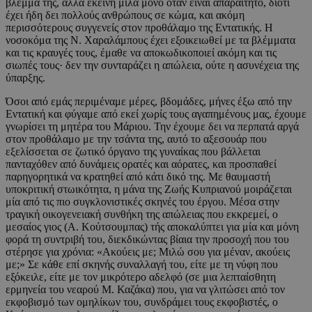
βλέμμα της, αλλά εκείνη μιλά μόνο όταν είναι απαραίτητο, διότι
έχει ήδη δει πολλούς ανθρώπους σε κώμα, και ακόμη
περισσότερους συγγενείς στον προθάλαμο της Εντατικής. Η
νοσοκόμα της Ν. Χαραλάμπους έχει εξοικειωθεί με τα βλέμματα
και τις κραυγές τους, έμαθε να αποκωδικοποιεί ακόμη και τις
σιωπές τους· δεν την συνταράζει η απώλεια, ούτε η ασυνέχεια της
ύπαρξης.
Όσοι από εμάς περιμέναμε μέρες, βδομάδες, μήνες έξω από την
Εντατική και φύγαμε από εκεί χωρίς τους αγαπημένους μας, έχουμε
γνωρίσει τη μητέρα του Μάριου. Την έχουμε δει να περπατά αργά
στον προθάλαμο με την τσάντα της, αυτό το αξεσουάρ που
εξελίσσεται σε ζωτικό όργανο της γυναίκας που βάλλεται
πανταχόθεν από δυνάμεις ορατές και αόρατες, και προσπαθεί
παρηγορητικά να κρατηθεί από κάτι δικό της. Με θαυμαστή
υποκριτική στωικότητα, η μάνα της Ζωής Κυπριανού μοιράζεται
μία από τις πιο συγκλονιστικές σκηνές του έργου. Μέσα στην
τραγική οικογενειακή συνθήκη της απώλειας που εκκρεμεί, ο
μεσαίος γιος (Α. Κούτσουμπας) τής αποκαλύπτει για μία και μόνη
φορά τη συντριβή του, διεκδικώντας βίαια την προσοχή που του
στέρησε για χρόνια: «Ακούεις με; Μιλώ σου για μέναν, ακούεις
με;» Σε κάθε επί σκηνής συναλλαγή του, είτε με τη νύφη που
εξόκειλε, είτε με τον μικρότερο αδελφό (σε μια λεπταίσθητη
ερμηνεία του νεαρού Μ. Καζάκα) που, για να γλιτώσει από τον
εκφοβισμό των ομηλίκων του, συνδράμει τους εκφοβιστές, ο