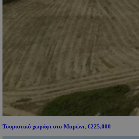
Τουριστικό χωράφι στο Μαρώνι, €225,000