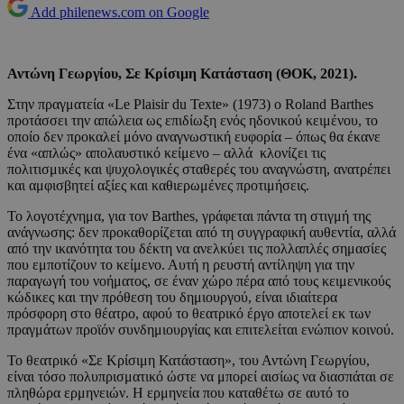
Add philenews.com on Google
Αντώνη Γεωργίου, Σε Κρίσιμη Κατάσταση (ΘΟΚ, 2021).
Στην πραγματεία «Le Plaisir du Texte» (1973) ο Roland Barthes
προτάσσει την απώλεια ως επιδίωξη ενός ηδονικού κειμένου, το
οποίο δεν προκαλεί μόνο αναγνωστική ευφορία – όπως θα έκανε
ένα «απλώς» απολαυστικό κείμενο – αλλά κλονίζει τις
πολιτισμικές και ψυχολογικές σταθερές του αναγνώστη, ανατρέπει
και αμφισβητεί αξίες και καθιερωμένες προτιμήσεις.
Το λογοτέχνημα, για τον Barthes, γράφεται πάντα τη στιγμή της
ανάγνωσης: δεν προκαθορίζεται από τη συγγραφική αυθεντία, αλλά
από την ικανότητα του δέκτη να ανελκύει τις πολλαπλές σημασίες
που εμποτίζουν το κείμενο. Αυτή η ρευστή αντίληψη για την
παραγωγή του νοήματος, σε έναν χώρο πέρα από τους κειμενικούς
κώδικες και την πρόθεση του δημιουργού, είναι ιδιαίτερα
πρόσφορη στο θέατρο, αφού το θεατρικό έργο αποτελεί εκ των
πραγμάτων προϊόν συνδημιουργίας και επιτελείται ενώπιον κοινού.
Το θεατρικό «Σε Κρίσιμη Κατάσταση», του Αντώνη Γεωργίου,
είναι τόσο πολυπρισματικό ώστε να μπορεί αισίως να διασπάται σε
πληθώρα ερμηνειών. Η ερμηνεία που καταθέτω σε αυτό το