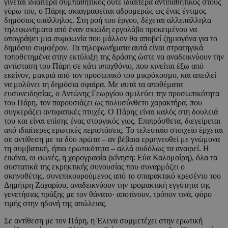
γίνεται ιδιαίτερα συμπαθητικός ούτε ιδιαίτερα αντιπαθητικός στους
γύρω του, ο Πάρης σκιαγραφείται αδρομερώς ως ένας έντιμος
δημόσιος υπάλληλος. Στη ροή του έργου, δέχεται αλλεπάλληλα
τηλεφωνήματα από έναν σκιώδη εργολάβο προκειμένου να
υπογράψει μια συμφωνία που μάλλον θα αποβεί ζημιογόνα για το
δημόσιο συμφέρον. Τα τηλεφωνήματα αυτά είναι στρατηγικά
τοποθετημένα στην εκτύλιξη της δράσης ώστε να αναδεικνύουν την
αντίσταση του Πάρη σε κάτι υποχθόνιο, που κινείται έξω από
εκείνον, μακριά από τον προσωπικό του μικρόκοσμο, και απειλεί
να μολύνει τη δημόσια σφαίρα. Με αυτά τα αποθέματα
ευσυνειδησίας, ο Αντώνης Γεωργίου σμιλεύει την προσωπικότητα
του Πάρη, τον παρουσιάζει ως πολυσύνθετο χαρακτήρα, που
συγκεράζει αντιφατικές πτυχές. Ο Πάρης είναι καλός στη δουλειά
του και είναι επίσης ένας στοργικός γιος. Επιπρόσθετα, διεγείρεται
από ιδιαίτερες ερωτικές περιστάσεις. Το τελευταίο στοιχείο έρχεται
σε αντίθεση με τα δύο πρώτα – αν βέβαια ερμηνευθεί με γνώμονα
τη συμβατική, ήπια ερωτικότητα – αλλά ουδόλως τα αναιρεί. Η
εικόνα, οι φωνές, η χορογραφία (κίνηση: Εύα Καλομοίρη), όλα τα
συστατικά της εκρηκτικής συνουσίας που συναρμόζει ο
σκηνοθέτης, συνεπικουρούμενος από το σπαρακτικό κρεσέντο του
Δημήτρη Ζαχαρίου, αναδεικνύουν την τρομακτική εγγύτητα της
γενετήσιας πράξης με τον θάνατο· αποτίνουν, τρόπον τινά, φόρο
τιμής στην ηδονή της απώλειας.
Σε αντίθεση με τον Πάρη, η Έλενα συμμετέχει στην ερωτική