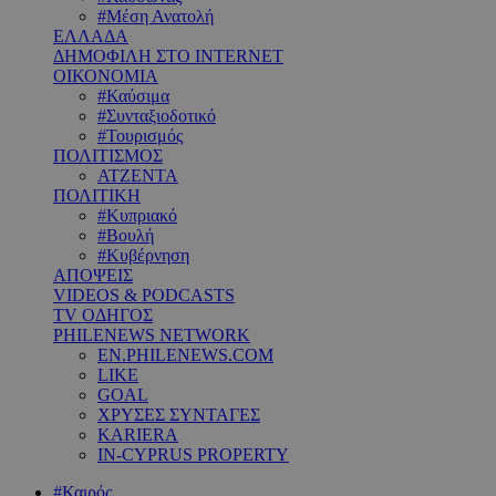
#Μέση Ανατολή
ΕΛΛΑΔΑ
ΔΗΜΟΦΙΛΗ ΣΤΟ INTERNET
ΟΙΚΟΝΟΜΙΑ
#Καύσιμα
#Συνταξιοδοτικό
#Τουρισμός
ΠΟΛΙΤΙΣΜΟΣ
ΑΤΖΕΝΤΑ
ΠΟΛΙΤΙΚΗ
#Κυπριακό
#Βουλή
#Κυβέρνηση
ΑΠΟΨΕΙΣ
VIDEOS & PODCASTS
TV ΟΔΗΓΟΣ
PHILENEWS NETWORK
EN.PHILENEWS.COM
LIKE
GOAL
ΧΡΥΣΕΣ ΣΥΝΤΑΓΕΣ
KARIERA
IN-CYPRUS PROPERTY
#Καιρός