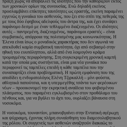
πράξη χωρίς να αποβάλλει τις ιδιότητες που την καθορίζουν εκτός
των χρονικών ορίων της συνουσίας. Ενώ δηλαδή εκείνος
προσλαμβάνει επίκτητες ταυτότητες ως εραστής, εκείνη παραμένει
εγγενώς η γυναίκα του ασθενούς, που ζει στο σπίτι της πεθεράς της
με τους δύο έφηβους αδελφούς του άντρα της, και έχει συνάψει
παράνομο δεσμό με έναν τεθλιμμένο διαζευγμένο. Οι ιδιότητες
αυτές – παντρεμένη, διαζευγμένος, παράνομοι εραστές – είναι
συμβατικές, απόρροια της πολιτισμένης μας κοινωνικότητας. Η
Έλενα είναι ίσως ο μοναδικός χαρακτήρας που δεν αγωνιά να
απεκδυθεί καμία συμβατική ταυτότητα, όχι από σεβασμό στην
ηθική του ευυπόληπτου, αλλά από ένα λοιμογόνο κράμα
τρομαγμένης περιφρόνησης. Στη συγκεκριμένη χρονική καμπή
κατά την οποία μας συστήνεται, είναι μια νέα γυναίκα που
περιφρονεί τις ταμπέλες επειδή η κάθε ταμπέλα που την
συναπαρτίζει είναι προβληματική. Η πρώτη εμφάνιση που της
αποδίδει η ενδυματολόγος Ελένη Τζιρκαλλή – μίνι φούστα,
αθλητικά παπούτσια, και η υπερμεγέθης τσάντα των φερέοικων
νέων – προοικονομεί την εκρηκτική αναίδεια του φοβισμένου
πλάσματος, που παραμένει εγκλωβισμένο στον προθάλαμο του
πένθους και, για να βγάλει το άχτι του, ουρλιάζει βάναυσα στη
νοσοκόμα.
Η νοσοκόμα, τουναντίον, μπαινοβγαίνει στην Εντατική αγέρωχη
και ψύχραιμη, έχοντας πλήρη συναίσθηση του διαμεσολαβητικού
της ρόλου. Οι συγγενείς των ασθενών αναζητούν διακαώς το