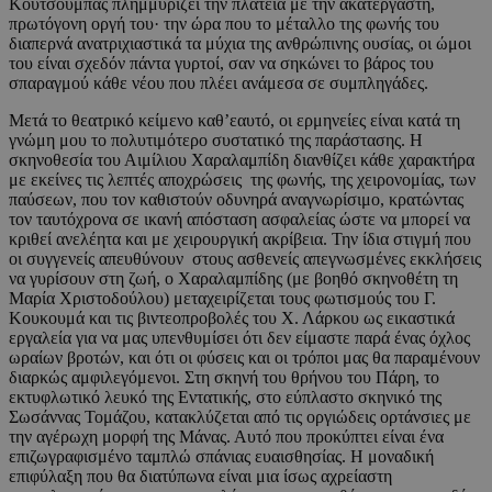
Κούτσουμπας πλημμυρίζει την πλατεία με την ακατέργαστη,
πρωτόγονη οργή του· την ώρα που το μέταλλο της φωνής του
διαπερνά ανατριχιαστικά τα μύχια της ανθρώπινης ουσίας, οι ώμοι
του είναι σχεδόν πάντα γυρτοί, σαν να σηκώνει το βάρος του
σπαραγμού κάθε νέου που πλέει ανάμεσα σε συμπληγάδες.
Μετά το θεατρικό κείμενο καθ’εαυτό, οι ερμηνείες είναι κατά τη
γνώμη μου το πολυτιμότερο συστατικό της παράστασης. Η
σκηνοθεσία του Αιμίλιου Χαραλαμπίδη διανθίζει κάθε χαρακτήρα
με εκείνες τις λεπτές αποχρώσεις της φωνής, της χειρονομίας, των
παύσεων, που τον καθιστούν οδυνηρά αναγνωρίσιμο, κρατώντας
τον ταυτόχρονα σε ικανή απόσταση ασφαλείας ώστε να μπορεί να
κριθεί ανελέητα και με χειρουργική ακρίβεια. Την ίδια στιγμή που
οι συγγενείς απευθύνουν στους ασθενείς απεγνωσμένες εκκλήσεις
να γυρίσουν στη ζωή, ο Χαραλαμπίδης (με βοηθό σκηνοθέτη τη
Μαρία Χριστοδούλου) μεταχειρίζεται τους φωτισμούς του Γ.
Κουκουμά και τις βιντεοπροβολές του Χ. Λάρκου ως εικαστικά
εργαλεία για να μας υπενθυμίσει ότι δεν είμαστε παρά ένας όχλος
ωραίων βροτών, και ότι οι φύσεις και οι τρόποι μας θα παραμένουν
διαρκώς αμφιλεγόμενοι. Στη σκηνή του θρήνου του Πάρη, το
εκτυφλωτικό λευκό της Εντατικής, στο εύπλαστο σκηνικό της
Σωσάννας Τομάζου, κατακλύζεται από τις οργιώδεις ορτάνσιες με
την αγέρωχη μορφή της Μάνας. Αυτό που προκύπτει είναι ένα
επιζωγραφισμένο ταμπλώ σπάνιας ευαισθησίας. Η μοναδική
επιφύλαξη που θα διατύπωνα είναι μια ίσως αχρείαστη