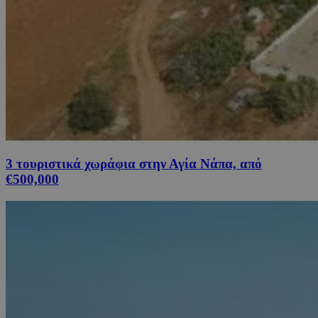
3 τουριστικά χωράφια στην Αγία Νάπα, από
€500,000