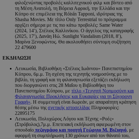
φιλοξενώντας προβολές καλλιτεχνικού φιλμ και βίντεο από
τη Μέση Ανατολή, τη Βόρεια Αφρική, την Ελλάδα και την
Κύπρο σε επιμέλεια της Róisín Tapponi, ιδρύτριας της
Shasha Movies. Με τίτλο Only Terrestrial το πρόγραμμα
αρχίζει σήμερα με τις πιο κάτω προβολές: Same Water
(2024, 14′), Στέλιος Καλλινίκου. Ο άγγελος της καταγραφής
(2025, 17′), Δανάη Hώ. Sunlight Vandalism (2018, 8′),
Μαρίνα Ξενοφώντος. Θα ακολουθήσει σύντομη συζήτηση
22 479600
ΕΚΔΗΛΩΣΗ
Λευκωσία, Βιβλιοθήκη «Στέλιος Ιωάννου» Πανεπιστημίου
Κύπρου, 6μ.μ. Τη σχέση της τεχνητής νοημοσύνης με το
βιβλίο, τη γραφή και τη φιλαναγνωσία εξετάζει εκδήλωση
που διοργανώνει στις 28 Μαΐου η Βιβλιοθήκη του
Πανεπιστημίου Κύπρου, με
τίτλο «Τεχνητή Νοημοσύνη και
Φιλαναγνωσία: Προκλήσεις και Ευκαιρίες για τη Σύγχρονη
Γραφή»
. Η συμμετοχή είναι δωρεάν, με απαραίτητη κράτηση
θέσης μέσω της
σχετικής ιστοσελίδας
Πληροφορίες:
22895175
Λευκωσία, Πολυχώρος Λόγου και Τέχνης «Ροές»
(Στρόβολος),7μ.μ. Επετειακή εκδήλωση αφιερωμένη στον
σπουδαίο
πεζογράφο και ποιητή Γεώργιο Μ. Βιζυηνό
, με
αφορμή τη συμπλήρωση 130 χρόνων από τον θάνατό του,