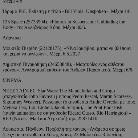
Μέχρι 4/6
Ίδρυμα PSI. Έκθεση με τίτλο «Bill Viola. Unspoken». Μέχρι 1/8
125 Space (25733994). «Figures in Suspension: Unbinding the
Body» της Αλεξάνδρας Κόου. Μέχρι 30/5.
Λάρνακα
Μουσείο Πιερίδη (22128175). «Νίνα Ιακώβου: μάτια να βλέπουν
και χέρια να αγγίζουν». Μέχρι 6.5.2027
Δημοτική Πινακοθήκη (24658848). «Μαρτυρίες ενός αθέατου
χρόνου». Αναδρομική έκθεση του Ανδρέα Παρασκευά. Μέχρι 6/6.
ΣΙΝΕΜΑ
ΝΕΕΣ ΤΑΙΝΙΕΣ: Star Wars: The Mandalorian and Grogu
(σκηνοθεσία John Favreau με τους Pedro Pascal, Martin Scorsese,
Sigourney Weaver), Passenger (σκηνοθεσία Andre Ovredal με τους
Melissa Leo, Lou Llobell, Jacob Scripio), The Pout-Pout Fish
(ταινία animation σε σκηνοθεσία Ricard Cusso, Rio Harrington) –
RIO (Nicosia Mall και Λεμεσού) τηλ. 25871410.
Λευκωσία, Πάνθεον. Προβολή της ταινίας «Ανάμεσα σε τρεις
ζωές» σε σκηνοθεσία Σόφης Χάϊντ, 23 Μαίου έως 3 Ιουνίου,