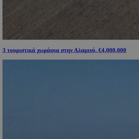
3 τουριστικά χωράφια στην Αλαμινό, €4,000,000