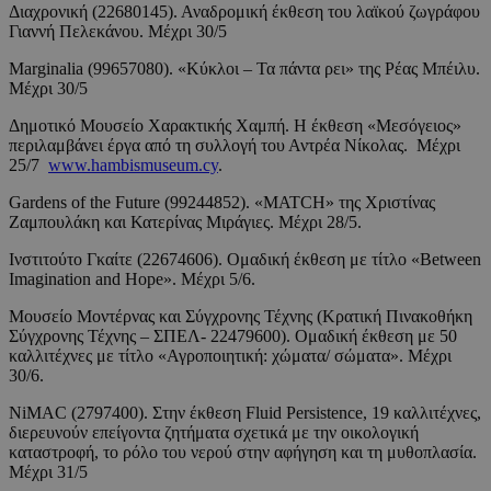
Διαχρονική (22680145). Αναδρομική έκθεση του λαϊκού ζωγράφου
Γιαννή Πελεκάνου. Μέχρι 30/5
Marginalia (99657080). «Κύκλοι – Τα πάντα ρει» της Ρέας Μπέιλυ.
Μέχρι 30/5
Δημοτικό Μουσείο Χαρακτικής Χαμπή. Η έκθεση «Μεσόγειος»
περιλαμβάνει έργα από τη συλλογή του Αντρέα Νίκολας. Μέχρι
25/7
www.hambismuseum.cy
.
Gardens of the Future (99244852). «MATCH» της Χριστίνας
Ζαμπουλάκη και Κατερίνας Μιράγιες. Μέχρι 28/5.
Ινστιτούτο Γκαίτε (22674606). Ομαδική έκθεση με τίτλο «Between
Imagination and Hope». Μέχρι 5/6.
Μουσείο Μοντέρνας και Σύγχρονης Τέχνης (Κρατική Πινακοθήκη
Σύγχρονης Τέχνης – ΣΠΕΛ- 22479600). Ομαδική έκθεση με 50
καλλιτέχνες με τίτλο «Αγροποιητική: χώματα/ σώματα». Μέχρι
30/6.
NiMAC (2797400). Στην έκθεση Fluid Persistence, 19 καλλιτέχνες,
διερευνούν επείγοντα ζητήματα σχετικά με την οικολογική
καταστροφή, το ρόλο του νερού στην αφήγηση και τη μυθοπλασία.
Μέχρι 31/5