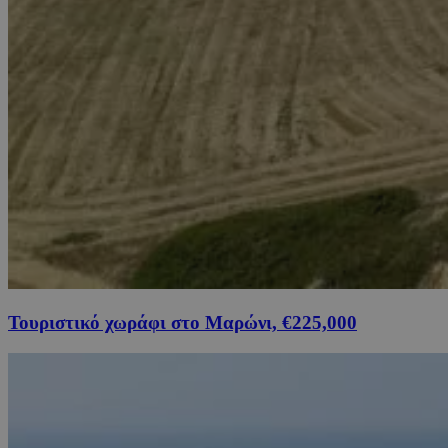
Τουριστικό χωράφι στο Μαρώνι, €225,000