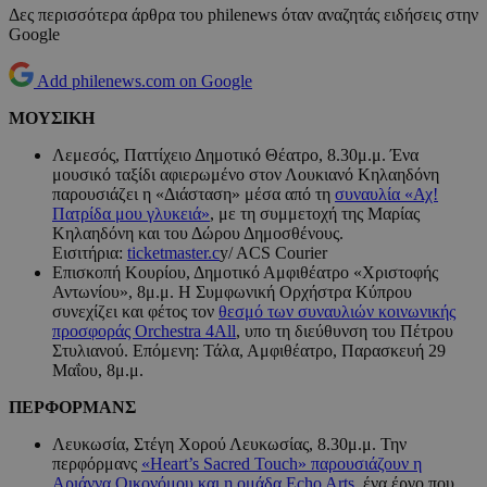
Δες περισσότερα άρθρα του philenews όταν αναζητάς ειδήσεις στην
Google
Add philenews.com on Google
ΜΟΥΣΙΚΗ
Λεμεσός, Παττίχειο Δημοτικό Θέατρο, 8.30μ.μ. Ένα
μουσικό ταξίδι αφιερωμένο στον Λουκιανό Κηλαηδόνη
παρουσιάζει η «Διάσταση» μέσα από τη
συναυλία «Αχ!
Πατρίδα μου γλυκειά»
, με τη συμμετοχή της Μαρίας
Κηλαηδόνη και του Δώρου Δημοσθένους.
Εισιτήρια:
ticketmaster.c
y/ ACS Courier
Επισκοπή Κουρίου, Δημοτικό Αμφιθέατρο «Χριστοφής
Αντωνίου», 8μ.μ. Η Συμφωνική Ορχήστρα Κύπρου
συνεχίζει και φέτος τον
θεσμό των συναυλιών κοινωνικής
προσφοράς Orchestra 4All
, υπο τη διεύθυνση του Πέτρου
Στυλιανού. Επόμενη: Τάλα, Αμφιθέατρο, Παρασκευή 29
Μαΐου, 8μ.μ.
ΠΕΡΦΟΡΜΑΝΣ
Λευκωσία, Στέγη Χορού Λευκωσίας, 8.30μ.μ. Την
περφόρμανς
«Heart’s Sacred Touch» παρουσιάζουν η
Αριάννα Οικονόμου και η ομάδα Echo Arts
, ένα έργο που