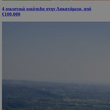
4 οικιστικά οικόπεδα στην Λακατάμεια, από
€100,000