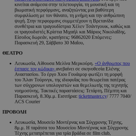
κινείται ανάμεσα στην τελετουργία, τη μουσική και τη
βιωματική περφόρμανς, αναζητώντας μια βαθύτερη
συμφιλίωση με τον θάνατο, τη μνήμη και την ανθρώπινη
ψυχή. Στην περφορμανς συμμετέχουν η Βρετανίδα
συνθέτρια και τραγουδίστρια Χέλεν Τσάντγουικ, καθώς και
οι τραγουδιστές Κρίστια Μιχαήλ και Μάριος Νικολαΐδης.
Είσοδος δωρεάν, κρατήσεις: 96862020 Επόμενες:
Παρασκευή 29, Σάββατο 30 Μαΐου,
ΘΕΑΤΡΟ
Λευκωσία, Αίθουσα Μελίνα Μερκούρη.
«Ο άνθρωπος που
έσπασε τον κώδικα»
ανεβαίνει σε σκηνοθεσία Ελένης
Αναστασίου. Το έργο Χιου Γουάιμορ φωτίζει τη μορφή
του Άλαν Τούρινγκ, της ιδιοφυΐας που θεωρείται πατέρας
των σύγχρονων υπολογιστών και θεμελιωτής της τεχνητής
νοημοσύνης. Τακτικές παραστάσεις: Τετάρτη, Πέμπτη και
Παρασκευή, 8.30μ.μ. Εισιτήρια:
ticketmaster.cy
/ 7777 7040/
ACS Courier
ΠΡΟΒΟΛΗ
Λευκωσία, Μουσείο Μοντέρνας και Σύγχρονης Τέχνης,
8μ.μ. Η ταράτσα του Μουσείου Μοντέρνας και Σύγχρονης
Τέχνης μετατρέπεται για τρία βράδια σε film club,