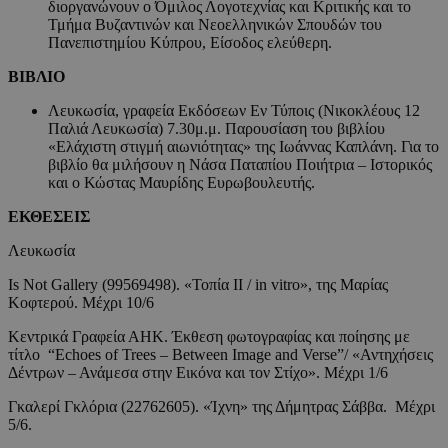
διοργανώνουν ο Όμιλος Λογοτεχνίας και Κριτικής και το
Τμήμα Βυζαντινών και Νεοελληνικών Σπουδών του
Πανεπιστημίου Κύπρου, Είσοδος ελεύθερη.
ΒΙΒΛΙΟ
Λευκωσία, γραφεία Εκδόσεων Εν Τύποις (Νικοκλέους 12
Παλιά Λευκωσία) 7.30μ.μ. Παρουσίαση του βιβλίου
«Ελάχιστη στιγμή αιωνιότητας» της Ιωάννας Καπλάνη. Για το
βιβλίο θα μιλήσουν η Νάσα Παταπίου Ποιήτρια – Ιστορικός
και ο Κώστας Μαυρίδης Ευρωβουλευτής.
EΚΘΕΣΕΙΣ
Λευκωσία
Is Not Gallery (99569498). «Τοπία II / in vitro», της Μαρίας
Κοφτερού. Μέχρι 10/6
Κεντρικά Γραφεία ΑΗΚ. Έκθεση φωτογραφίας και ποίησης με
τίτλο “Echoes of Trees – Between Image and Verse”/ «Αντηχήσεις
Δέντρων – Ανάμεσα στην Εικόνα και τον Στίχο». Μέχρι 1/6
Γκαλερί Γκλόρια (22762605). «Ίχνη» της Δήμητρας Σάββα. Μέχρι
5/6.