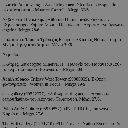
Πλατεία Δημαρχείας. «Water Movement Nicosia», site-specific
εγκατάσταση του Maurice Cazzolli. Μέχρι 30/6
Λεβέντειος Πινακοθήκη Αίθουσα Προσωρινών Εκθέσεων.
«Χριστόφορος Σάββα: Απλά – Περίπλοκα – Αόρατα: Ένα άγνωστο
αρχείο». Μέχρι 28/6
Πολιτιστικό Ίδρυμα Τράπεζας Κύπρου. «Κύπρος Νήσος Ιστορία.
Μνήμη Πραγματικότητα». Μέχρι 30/6
Λεμεσός
Πλάτρες, Ξενοδοχείο Minerva. Η «Τριλογία του Παραθερισμού»
του Χριστόδουλου Παναγιώτου. Μέχρι 30/8.
XeniArtSpace- Trilogy West Tower (99980009). Έκθεση
φωτογραφίας «Women in Focus». Μέχρι 19/9.
eins gallery (99522977). «A disappearing act, an erroneous
camouflaging» του Λεόντιου Τουμπουρή. Μέχρι 27/6.
Pylon Art & Culture (95950857). «INTERIOR», του Φάνου
Κυριάκου. Μέχρι 27/6.
The Edit Gallery (25 51710). «The Greatest Nation Ever», του Yeti.