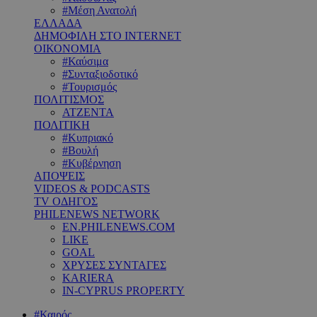
#Μέση Ανατολή
ΕΛΛΑΔΑ
ΔΗΜΟΦΙΛΗ ΣΤΟ INTERNET
ΟΙΚΟΝΟΜΙΑ
#Καύσιμα
#Συνταξιοδοτικό
#Τουρισμός
ΠΟΛΙΤΙΣΜΟΣ
ΑΤΖΕΝΤΑ
ΠΟΛΙΤΙΚΗ
#Κυπριακό
#Βουλή
#Κυβέρνηση
ΑΠΟΨΕΙΣ
VIDEOS & PODCASTS
TV ΟΔΗΓΟΣ
PHILENEWS NETWORK
EN.PHILENEWS.COM
LIKE
GOAL
ΧΡΥΣΕΣ ΣΥΝΤΑΓΕΣ
KARIERA
IN-CYPRUS PROPERTY
#Καιρός