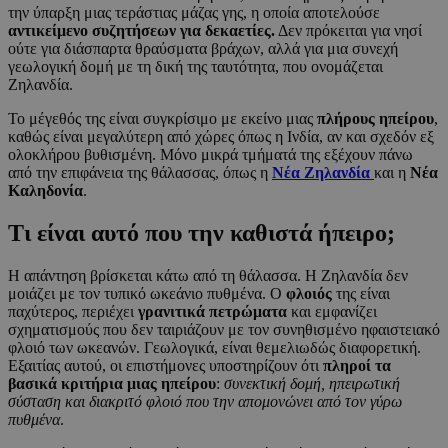
την ύπαρξη μιας τεράστιας μάζας γης, η οποία αποτελούσε
αντικείμενο συζητήσεων για δεκαετίες.
Δεν πρόκειται για νησί
ούτε για διάσπαρτα θραύσματα βράχων, αλλά για μια συνεχή
γεωλογική δομή με τη δική της ταυτότητα, που ονομάζεται
Ζηλανδία.
Το μέγεθός της είναι συγκρίσιμο με εκείνο μιας
πλήρους ηπείρου
,
καθώς είναι μεγαλύτερη από χώρες όπως η Ινδία, αν και σχεδόν εξ
ολοκλήρου βυθισμένη. Μόνο μικρά τμήματά της εξέχουν πάνω
από την επιφάνεια της θάλασσας, όπως η
Νέα Ζηλανδία
και η
Νέα
Καληδονία
.
Τι είναι αυτό που την καθιστά ήπειρο;
Η απάντηση βρίσκεται κάτω από τη θάλασσα. Η Ζηλανδία δεν
μοιάζει με τον τυπικό ωκεάνιο πυθμένα. Ο
φλοιός
της είναι
παχύτερος, περιέχει
γρανιτικά πετρώματα
και εμφανίζει
σχηματισμούς που δεν ταιριάζουν με τον συνηθισμένο ηφαιστειακό
φλοιό των ωκεανών. Γεωλογικά, είναι θεμελιωδώς διαφορετική.
Εξαιτίας αυτού, οι επιστήμονες υποστηρίζουν ότι
πληροί τα
βασικά κριτήρια μιας ηπείρου
:
συνεκτική δομή, ηπειρωτική
σύσταση και διακριτό φλοιό που την απομονώνει από τον γύρω
πυθμένα
.