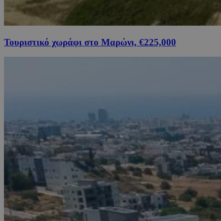
Τουριστικό χωράφι στο Μαρώνι, €225,000