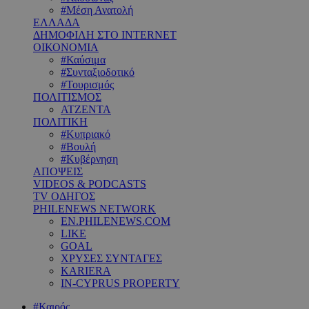
#Μέση Ανατολή
ΕΛΛΑΔΑ
ΔΗΜΟΦΙΛΗ ΣΤΟ INTERNET
ΟΙΚΟΝΟΜΙΑ
#Καύσιμα
#Συνταξιοδοτικό
#Τουρισμός
ΠΟΛΙΤΙΣΜΟΣ
ΑΤΖΕΝΤΑ
ΠΟΛΙΤΙΚΗ
#Κυπριακό
#Βουλή
#Κυβέρνηση
ΑΠΟΨΕΙΣ
VIDEOS & PODCASTS
TV ΟΔΗΓΟΣ
PHILENEWS NETWORK
EN.PHILENEWS.COM
LIKE
GOAL
ΧΡΥΣΕΣ ΣΥΝΤΑΓΕΣ
KARIERA
IN-CYPRUS PROPERTY
#Καιρός