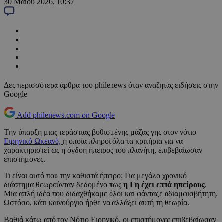
30 Μαΐου 2026, 10:37
Δες περισσότερα άρθρα του philenews όταν αναζητάς ειδήσεις στην
Google
Add philenews.com on Google
Tην ύπαρξη μιας τεράστιας βυθισμένης μάζας γης στον νότιο
Ειρηνικό Ωκεανό,
η οποία πληροί όλα τα κριτήρια για να
χαρακτηριστεί ως η όγδοη ήπειρος του πλανήτη, επιβεβαίωσαν
επιστήμονες.
Τι είναι αυτό που την καθιστά ήπειρο; Για μεγάλο χρονικό
διάστημα θεωρούνταν δεδομένο πως
η Γη έχει επτά ηπείρους
.
Μια απλή ιδέα που διδαχθήκαμε όλοι και φάνταζε αδιαμφισβήτητη.
Ωστόσο, κάτι καινούργιο ήρθε να αλλάξει αυτή τη θεωρία.
Βαθιά κάτω από τον Νότιο Ειρηνικό, οι επιστήμονες επιβεβαίωσαν