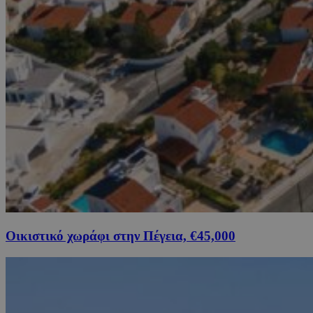
Οικιστικό χωράφι στην Πέγεια, €45,000