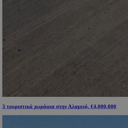
3 τουριστικά χωράφια στην Αλαμινό, €4,000,000