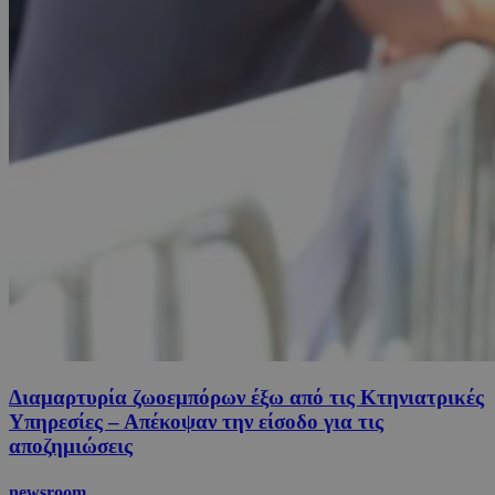
Διαμαρτυρία ζωοεμπόρων έξω από τις Κτηνιατρικές
Υπηρεσίες – Απέκοψαν την είσοδο για τις
αποζημιώσεις
newsroom