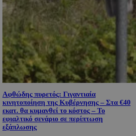
Αφθώδης πυρετός: Γιγαντιαία
κινητοποίηση της Κυβέρνησης – Στα €40
εκατ. θα κυμανθεί το κόστος – Το
εφιαλτικό σενάριο σε περίπτωση
εξάπλωσης