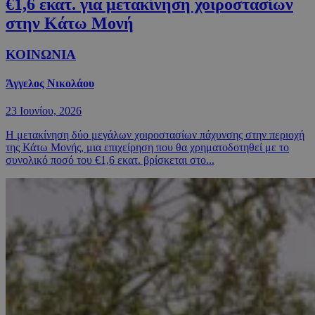
€1,6 εκατ. για μετακίνηση χοιροστασίων
στην Κάτω Μονή
ΚΟΙΝΩΝΙΑ
Άγγελος Νικολάου
23 Ιουνίου, 2026
Η μετακίνηση δύο μεγάλων χοιροστασίων πάχυνσης στην περιοχή
της Κάτω Μονής, μια επιχείρηση που θα χρηματοδοτηθεί με το
συνολικό ποσό του €1,6 εκατ. βρίσκεται στο...