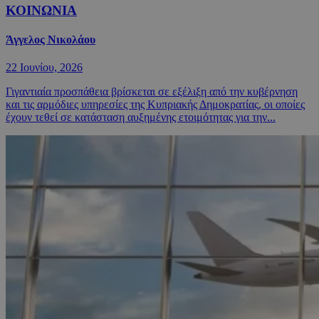
ΚΟΙΝΩΝΙΑ
Άγγελος Νικολάου
22 Ιουνίου, 2026
Γιγαντιαία προσπάθεια βρίσκεται σε εξέλιξη από την κυβέρνηση
και τις αρμόδιες υπηρεσίες της Κυπριακής Δημοκρατίας, οι οποίες
έχουν τεθεί σε κατάσταση αυξημένης ετοιμότητας για την...