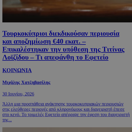
Τουρκοκύπριοι διεκδικούσαν περιουσία
και αποζημίωση €40 εκατ. –
Επικαλέστηκαν την υπόθεση της Τιτίνας
Λοϊζίδου – Τι απεφάνθη το Εφετείο
ΚΟΙΝΩΝΙΑ
Μιχάλης Χατζηβασίλης
30 Ιουνίου, 2026
Άλλη μια προσπάθεια ανάκτησης τουρκοκυπριακών περιουσιών
στις ελεύθερες περιοχές από κληρονόμους και διαχειριστή έπεσε
στο κενό. Το τριμελές Εφετείο απέρριψε την έφεση του διαχειριστή
της...