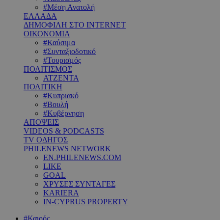
#Μέση Ανατολή
ΕΛΛΑΔΑ
ΔΗΜΟΦΙΛΗ ΣΤΟ INTERNET
ΟΙΚΟΝΟΜΙΑ
#Καύσιμα
#Συνταξιοδοτικό
#Τουρισμός
ΠΟΛΙΤΙΣΜΟΣ
ΑΤΖΕΝΤΑ
ΠΟΛΙΤΙΚΗ
#Κυπριακό
#Βουλή
#Κυβέρνηση
ΑΠΟΨΕΙΣ
VIDEOS & PODCASTS
TV ΟΔΗΓΟΣ
PHILENEWS NETWORK
EN.PHILENEWS.COM
LIKE
GOAL
ΧΡΥΣΕΣ ΣΥΝΤΑΓΕΣ
KARIERA
IN-CYPRUS PROPERTY
#Καιρός