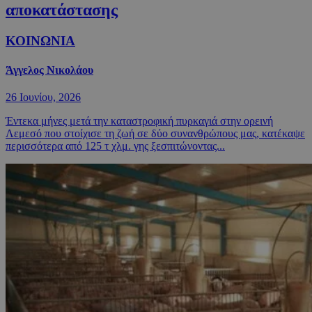
αποκατάστασης
ΚΟΙΝΩΝΙΑ
Άγγελος Νικολάου
26 Ιουνίου, 2026
Έντεκα μήνες μετά την καταστροφική πυρκαγιά στην ορεινή
Λεμεσό που στοίχισε τη ζωή σε δύο συνανθρώπους μας, κατέκαψε
περισσότερα από 125 τ χλμ. γης ξεσπιτώνοντας...