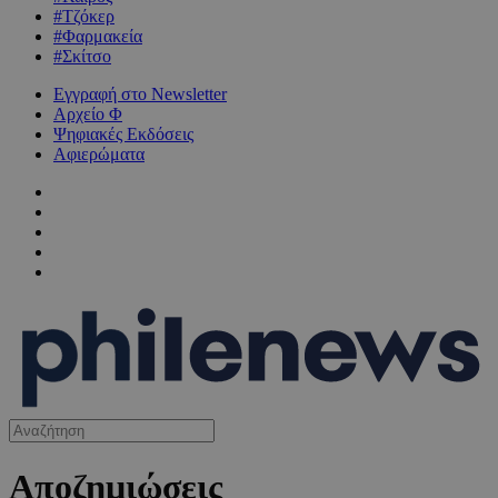
#Τζόκερ
#Φαρμακεία
#Σκίτσο
Εγγραφή στο Newsletter
Αρχείο Φ
Ψηφιακές Εκδόσεις
Αφιερώματα
Αποζημιώσεις