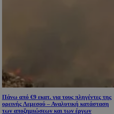
Πάνω από €9 εκατ. για τους πληγέντες της
ορεινής Λεμεσού – Αναλυτική κατάσταση
των αποζημιώσεων και των έργων