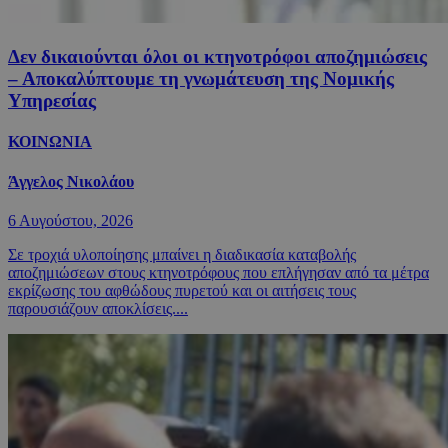
Δεν δικαιούνται όλοι οι κτηνοτρόφοι αποζημιώσεις
– Αποκαλύπτουμε τη γνωμάτευση της Νομικής
Υπηρεσίας
ΚΟΙΝΩΝΙΑ
Άγγελος Νικολάου
6 Αυγούστου, 2026
Σε τροχιά υλοποίησης μπαίνει η διαδικασία καταβολής
αποζημιώσεων στους κτηνοτρόφους που επλήγησαν από τα μέτρα
εκρίζωσης του αφθώδους πυρετού και οι αιτήσεις τους
παρουσιάζουν αποκλίσεις....