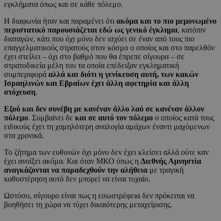
εγκλήματα όπως και σε κάθε πόλεμο.
Η διαφωνία ήταν και παραμένει ότι
ακόμα και το πιο μεμονωμένο
περιστατικό παρουσιάζεται εδώ ως γενικό έγκλημα
, κατόπιν
διαταγών, κάτι που όχι μόνο δεν ισχύει σε έναν από τους πιο
επαγγελματικούς στρατούς στον κόσμο ο οποίος και στο παρελθόν
έχει στείλει – όχι στο βαθμό που θα έπρεπε σίγουρα – σε
στρατοδικεία μέλη του τα οποία επέδειξαν εγκληματική
συμπεριφορά
αλλά και διότι η γενίκευση αυτή, των κακών
Ισραηλινών και Εβραίων έχει άλλη αφετηρία και άλλη
στόχευση
.
Εξού και δεν συνέβη με κανέναν άλλο λαό σε κανέναν άλλον
πόλεμο
. Συμβαίνει δε
και σε αυτό τον πόλεμο
ο οποίος κατά τους
ειδικούς έχει τη χαμηλότερη αναλογία αμάχων έναντι μαχόμενων
στα χρονικά.
Το ζήτημα των ευθυνών όχι μόνο δεν έχει κλείσει αλλά ούτε καν
έχει ανοίξει ακόμα. Και όταν ΜΚΟ όπως η
Διεθνής Αμνηστία
αναγκάζονται να παραδεχθούν την αλήθεια
με τραγική
καθυστέρηση αυτό δεν μπορεί να είναι τυχαίο.
Ωστόσο, σίγουρο είναι πως η εσωστρέφεια δεν πρόκειται να
βοηθήσει τη χώρα να τύχει δικαιότερης μεταχείρισης.