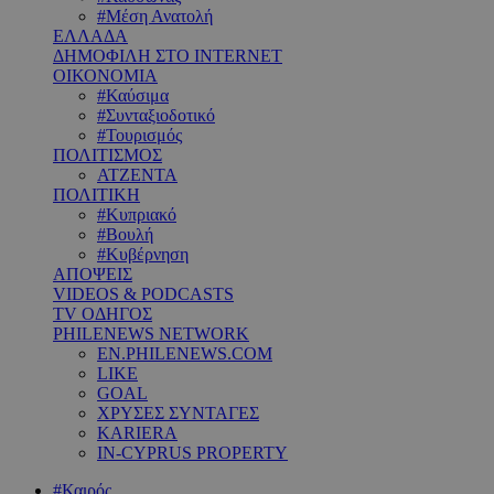
#Μέση Ανατολή
ΕΛΛΑΔΑ
ΔΗΜΟΦΙΛΗ ΣΤΟ INTERNET
ΟΙΚΟΝΟΜΙΑ
#Καύσιμα
#Συνταξιοδοτικό
#Τουρισμός
ΠΟΛΙΤΙΣΜΟΣ
ΑΤΖΕΝΤΑ
ΠΟΛΙΤΙΚΗ
#Κυπριακό
#Βουλή
#Κυβέρνηση
ΑΠΟΨΕΙΣ
VIDEOS & PODCASTS
TV ΟΔΗΓΟΣ
PHILENEWS NETWORK
EN.PHILENEWS.COM
LIKE
GOAL
ΧΡΥΣΕΣ ΣΥΝΤΑΓΕΣ
KARIERA
IN-CYPRUS PROPERTY
#Καιρός