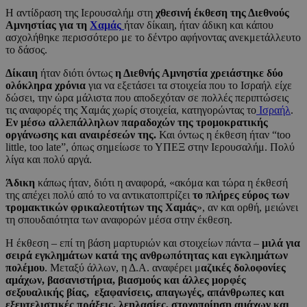
Η αντίδραση της Ιερουσαλήμ στη
χθεσινή έκθεση της Διεθνούς
Αμνηστίας για τη
Χαμάς
ήταν δίκαιη, ήταν άδικη και κάπου
ασχολήθηκε περισσότερο με το δέντρο αφήνοντας ανεκμετάλλευτο
το δάσος.
Δίκαιη
ήταν διότι όντως
η Διεθνής Αμνηστία χρειάστηκε δύο
ολόκληρα χρόνια
για να εξετάσει τα στοιχεία που το Ισραήλ είχε
δώσει, την ώρα μάλιστα που αποδεχόταν σε πολλές περιπτώσεις
τις αναφορές της Χαμάς χωρίς στοιχεία, κατηγορώντας το
Ισραήλ
.
Εν μέσω αλλεπάλληλων παραδοχών της τρομοκρατικής
οργάνωσης και αναιρέσεών της.
Και όντως η έκθεση ήταν “too
little, too late”, όπως σημείωσε το ΥΠΕΞ στην Ιερουσαλήμ. Πολύ
λίγα και πολύ αργά.
Άδικη
κάπως ήταν, διότι η αναφορά, «ακόμα και τώρα η έκθεσή
της απέχει πολύ από το να αντικατοπτρίζει
το πλήρες εύρος των
τρομακτικών φρικαλεοτήτων της Χαμάς
», αν και ορθή, μειώνει
τη σπουδαιότητα των αναφορών μέσα στην έκθεση.
Η έκθεση – επί τη βάση μαρτυριών και στοιχείων πάντα –
μιλά για
σειρά εγκλημάτων κατά της ανθρωπότητας και εγκλημάτων
πολέμου
. Μεταξύ άλλων, η Δ.Α. αναφέρει μ
αζικές δολοφονίες
αμάχων, βασανιστήρια, βιασμούς και άλλες μορφές
σεξουαλικής βίας, εξαφανίσεις, απαγωγές, απάνθρωπες και
εξευτελιστικές πράξεις, λεηλασίες, στοχοποίηση αμάχων και