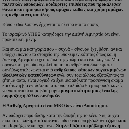
πολιτικών υποδομών, αδιάκριτες επιθέσεις που προκάλεσαν
θάνατο και τραυματισμούς αμάχων καθώς και χρήση αμάχων
ως ανθρώπινες ασπίδες
.
Κάπου εδώ λοιπόν, έρχονται το δέντρο και το δάσος.
Το ισραηλινό ΥΠΕΞ κατηγόρησε την Διεθνή Αμνηστία ότι είναι
προκατειλημμένη.
Και είναι μια κατηγορία που – συχνά – σίγουρα έχει βάση, αν και
υπάρχει παντού το στοιχείο της υποκειμενικότητας όπως και η
Διεθνής Αμνηστία έχει το δικό της χρώμα και είναι λογικό. Μια
οργάνωση η οποία ασχολείται με τα ανθρώπινα δικαιώματα
συνήθως στελεχώνεται από
ανθρώπους κάποιων συγκεκριμένων
ιδεολογικών κατευθύνσεων
ενώ, συν τοις άλλοις, εξετάζοντας το
ζήτημα αυτό, είναι λογικό να έχει μια απόλυτη προσέγγιση ακόμα
και όταν η βία εντάσσεται στο όποιο πλαίσιο θα μπορούσε κανείς
να «κατανοήσει» με βάση την
πραγματικότητα μιας ένοπλης
σύρραξης ή άλλων συνθηκών
.
Η Διεθνής Αμνηστία είναι ΜΚΟ δεν είναι Δικαστήριο
.
Αν υπάρχει παραβίαση, κατά την άποψή της το λέει. Ναι, συχνά
διαπράττει λάθη, κατά κανόνα επιδεικνύει υπερβάλλοντα ζήλο κατά
του Ισραήλ, αν και όχι μόνο.
Στη δε Γάζα το πρόβλημα ήταν η