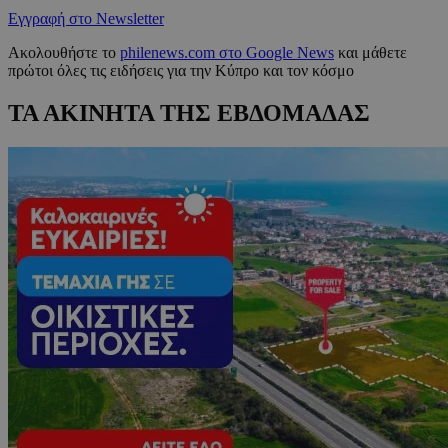
Εγγραφή στο Newsletter
Ακολουθήστε το
philenews.com στο Google News
και μάθετε
πρώτοι όλες τις ειδήσεις για την Κύπρο και τον κόσμο
ΤΑ ΑΚΙΝΗΤΑ ΤΗΣ ΕΒΔΟΜΑΔΑΣ