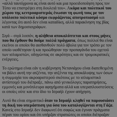
«αλλά ταυτόχρονα ας είναι αυτό και μια προειδοποίηση προς τον
Τύπο να επιστρέψει στη δουλειά του». Α
κόμα και πολιτικοί του
χώρου της κεντροαριστεράς ένωσαν τη φωνή τους με τον
υπόλοιπο πολιτικό κόσμο εκφράζοντας αποτροπιασμό
και
λέγοντας ότι αυτό δεν είναι καταδίκη, αλλά παρακίνηση της βίας
κατά των δημοσιογράφων.
Σιγά – σιγά λοιπόν,
η αλήθεια αποκαλύπτεται και στους μήνες
που θα έρθουν θα δούμε πολλά πράγματα
, όπως πολλοί θα είναι
εκείνοι οι οποίοι θα αισθανθούν πολύ άβολα για τον τρόπο με τον
οποίο υιοθέτησαν ή και προώθησαν την προπαγάνδα του οχετού
των ισλαμιστών, οδηγώντας σε ακρότητες και σε τρομοκρατικές
ενέργειες.
Το ερώτημα είναι εάν η κυβέρνηση Νετανιάχου είναι διατεθειμένη
να βάλει αυτή την ατζέντα, την ατζέντα της αποκάλυψης των όσων
η συμμαχία του ακροαριστερού σκότους με το ισλαμιστικό
αντίστοιχό του διέπραξε, πάνω από γενικόλογες παρατηρήσεις,
εμμονές και μονόπλευρα αφηγήματα αλλά και υπεραπλουστεύσεις
οι οποίες ούτε και στο ίδιο το Ισραήλ έχουν απήχηση.
Αυτό θα είναι σημαντικό
όταν το Ισραήλ κληθεί να παρουσιάσει
τη δική του υπεράσπιση για όσα του καταλογίζονται στη Γάζα
.
Κανείς στο Ισραήλ δεν διαφωνεί ότι σαφώς και έγιναν πράγματα
πέραν του ορίου και ότι υπήρξαν στρατιώτες οι οποίοι διέπραξαν