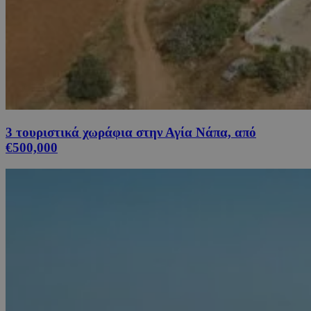
3 τουριστικά χωράφια στην Αγία Νάπα, από
€500,000