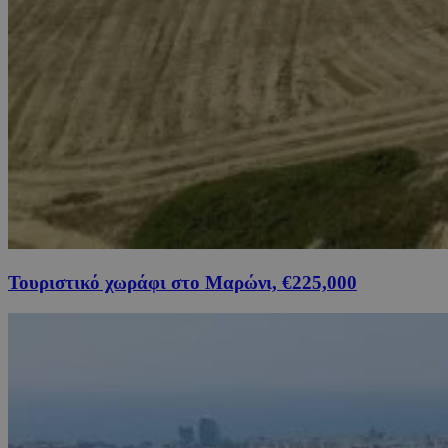
Τουριστικό χωράφι στο Μαρώνι, €225,000