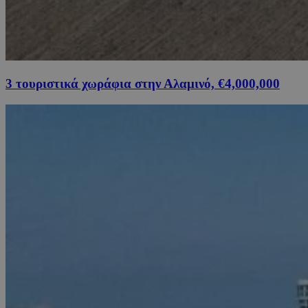
3 τουριστικά χωράφια στην Αλαμινό, €4,000,000