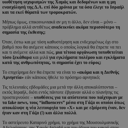
υιοθέτηση ισχυρισμών της Χαμάς και δεδομένων και η μη
ενασχόλησή της Δ.Α. επί δύο χρόνια με τα όσα έλεγε το Ισραήλ
και τα εκεί θύματά των τρομοκρατών.
Μήπως όμως, επικοινωνιακά αν μη τι άλλο, δεν είναι – μόνο –
πρόβλημα αλλά αντιθέτως
αναδεικνύει ακόμα περισσότερο τη
σημασία της έκθεσης;
Όταν, έστω και με τόση καθυστέρηση και ενδεχομένως όχι στο
βαθμό που θα ανέμενε κάποιος ο οποίος λογικά θα έπρεπε να πει
και τι ανέμενε αλλα και πώς,
μια τέτοια οργάνωση τοποθετείται
τόσο ξεκάθαρα
και μιλά
για εγκλήματα πολέμου και εγκλήματα
κατά της ανθρωπότητας, τι σημασία έχει το εύρος;
Το επιχείρημα δεν θα έπρεπε να είναι το
«ακόμα και η Διεθνής
Αμνηστία»
εάν κάποιος ήθελε το πρόσημο αρνητικό;
Τις τελευταίες εβδομάδες μια μετά την άλλη αποκαλύπτονται –
εκτός Ισραήλ, διότι εντός πάντοτε έβγαιναν αλλά ο πλανήτης τις
προσπερνούσε –
υποθέσεις για τα απίστευτα που παίχτηκαν με
τα fake news, τους “influencers” μέσα στη Γάζα οι οποίοι όπως
αποκάλυψε η νέα λειτουργία του «Χ» και με εξαίρεση έναν, δεν
ήταν καν στη Γάζα (!) και άλλα πολλά
.
Το αστείρευτο Καταρινό χρήμα, το χρήμα της Μουσουλμανικής
Αδελφότητας, της Χαμάς δηλαδή και του άξονα του κακού στον