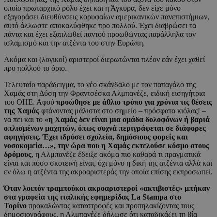
οποίο πρωταρχικό ρόλο έχει και η Άγκυρα, δεν είχε μόνο
εξαγοράσει διευθύνσεις κορυφαίων αμερικανικών πανεπιστήμιων,
αυτό άλλωστε αποκαλύφθηκε προ πολλού. Έχει διαβρώσει τα
πάντα και έχει εξαπλωθεί παντού προωθώντας παράλληλα τον
ισλαμισμό και την ατζέντα του στην Ευρώπη.
Ακόμα και (λογικοί) αριστεροί διερωτώνται πλέον εάν έχει χαθεί
προ πολλού το όριο.
Τελευταίο παράδειγμα, το νέο σκάνδαλο με τον παπαγάλο της
Χαμάς στη Δύση την Φραντσέσκα Αλμπανέζε, ειδική εισηγήτρια
του ΟΗΕ. Αφού
προώθησε με άθλιο τρόπο για χρόνια τις θέσεις
της Χαμάς
φτάνοντας μάλιστα στο σημείο – πρόσφατα κιόλας! –
να πει και το
«η Χαμάς δεν είναι μια ομάδα δολοφόνων ή βαριά
οπλισμένων μαχητών, όπως συχνά περιγράφεται σε διάφορες
αφηγήσεις. Έχει ιδρύσει σχολεία, δημόσιους φορείς και
νοσοκομεία…», την ώρα που η Χαμάς εκτελούσε κόσμο στους
δρόμους
, η Αλμπανέζε έδειξε ακόμα πιο καθαρά τι πραγματικά
είναι και πόσο σκοτεινή είναι, όχι μόνο η δική της ατζέντα αλλά και
εν όλω η ατζέντα της ακροαριστεράς την οποία επίσης εκπροσωπεί.
Όταν λοιπόν τραμπούκοι ακροαριστεροί «ακτιβιστές» μπήκαν
στα γραφεία της ιταλικής εφημερίδας La Stampa στο
Τορίνο
προκαλώντας καταστροφές και προπηλακίζοντας τους
δημοσιογράφους, η Αλμπανέζε δήλωσε ότι καταδικάζει τη βία