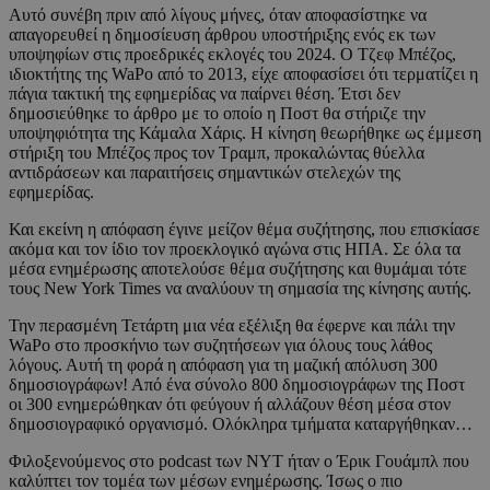
Αυτό συνέβη πριν από λίγους μήνες, όταν αποφασίστηκε να
απαγορευθεί η δημοσίευση άρθρου υποστήριξης ενός εκ των
υποψηφίων στις προεδρικές εκλογές του 2024. Ο Τζεφ Μπέζος,
ιδιοκτήτης της WaPo από το 2013, είχε αποφασίσει ότι τερματίζει η
πάγια τακτική της εφημερίδας να παίρνει θέση. Έτσι δεν
δημοσιεύθηκε το άρθρο με το οποίο η Ποστ θα στήριζε την
υποψηφιότητα της Κάμαλα Χάρις. Η κίνηση θεωρήθηκε ως έμμεση
στήριξη του Μπέζος προς τον Τραμπ, προκαλώντας θύελλα
αντιδράσεων και παραιτήσεις σημαντικών στελεχών της
εφημερίδας.
Και εκείνη η απόφαση έγινε μείζον θέμα συζήτησης, που επισκίασε
ακόμα και τον ίδιο τον προεκλογικό αγώνα στις ΗΠΑ. Σε όλα τα
μέσα ενημέρωσης αποτελούσε θέμα συζήτησης και θυμάμαι τότε
τους New York Times να αναλύουν τη σημασία της κίνησης αυτής.
Την περασμένη Τετάρτη μια νέα εξέλιξη θα έφερνε και πάλι την
WaPo στο προσκήνιο των συζητήσεων για όλους τους λάθος
λόγους. Αυτή τη φορά η απόφαση για τη μαζική απόλυση 300
δημοσιογράφων! Από ένα σύνολο 800 δημοσιογράφων της Ποστ
οι 300 ενημερώθηκαν ότι φεύγουν ή αλλάζουν θέση μέσα στον
δημοσιογραφικό οργανισμό. Ολόκληρα τμήματα καταργήθηκαν…
Φιλοξενούμενος στο podcast των ΝΥΤ ήταν ο Έρικ Γουάμπλ που
καλύπτει τον τομέα των μέσων ενημέρωσης. Ίσως ο πιο