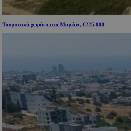
Τουριστικό χωράφι στο Μαρώνι, €225,000