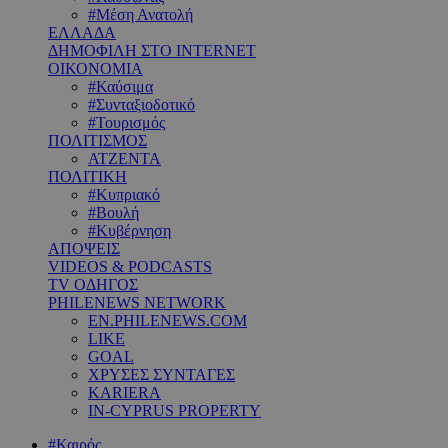
#Μέση Ανατολή
ΕΛΛΑΔΑ
ΔΗΜΟΦΙΛΗ ΣΤΟ INTERNET
ΟΙΚΟΝΟΜΙΑ
#Καύσιμα
#Συνταξιοδοτικό
#Τουρισμός
ΠΟΛΙΤΙΣΜΟΣ
ΑΤΖΕΝΤΑ
ΠΟΛΙΤΙΚΗ
#Κυπριακό
#Βουλή
#Κυβέρνηση
ΑΠΟΨΕΙΣ
VIDEOS & PODCASTS
TV ΟΔΗΓΟΣ
PHILENEWS NETWORK
EN.PHILENEWS.COM
LIKE
GOAL
ΧΡΥΣΕΣ ΣΥΝΤΑΓΕΣ
KARIERA
IN-CYPRUS PROPERTY
#Καιρός