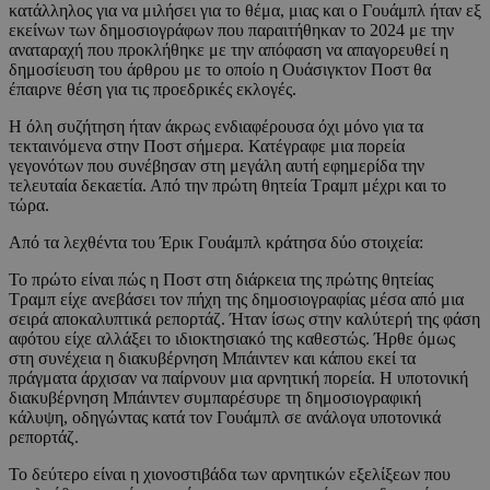
κατάλληλος για να μιλήσει για το θέμα, μιας και ο Γουάμπλ ήταν εξ
εκείνων των δημοσιογράφων που παραιτήθηκαν το 2024 με την
αναταραχή που προκλήθηκε με την απόφαση να απαγορευθεί η
δημοσίευση του άρθρου με το οποίο η Ουάσιγκτον Ποστ θα
έπαιρνε θέση για τις προεδρικές εκλογές.
Η όλη συζήτηση ήταν άκρως ενδιαφέρουσα όχι μόνο για τα
τεκταινόμενα στην Ποστ σήμερα. Κατέγραφε μια πορεία
γεγονότων που συνέβησαν στη μεγάλη αυτή εφημερίδα την
τελευταία δεκαετία. Από την πρώτη θητεία Τραμπ μέχρι και το
τώρα.
Από τα λεχθέντα του Έρικ Γουάμπλ κράτησα δύο στοιχεία:
Το πρώτο είναι πώς η Ποστ στη διάρκεια της πρώτης θητείας
Τραμπ είχε ανεβάσει τον πήχη της δημοσιογραφίας μέσα από μια
σειρά αποκαλυπτικά ρεπορτάζ. Ήταν ίσως στην καλύτερή της φάση
αφότου είχε αλλάξει το ιδιοκτησιακό της καθεστώς. Ήρθε όμως
στη συνέχεια η διακυβέρνηση Μπάιντεν και κάπου εκεί τα
πράγματα άρχισαν να παίρνουν μια αρνητική πορεία. Η υποτονική
διακυβέρνηση Μπάιντεν συμπαρέσυρε τη δημοσιογραφική
κάλυψη, οδηγώντας κατά τον Γουάμπλ σε ανάλογα υποτονικά
ρεπορτάζ.
Το δεύτερο είναι η χιονοστιβάδα των αρνητικών εξελίξεων που