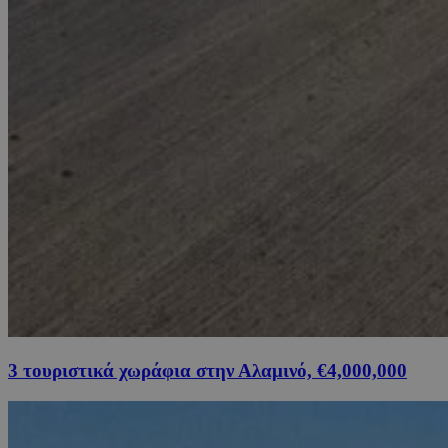
3 τουριστικά χωράφια στην Αλαμινό, €4,000,000