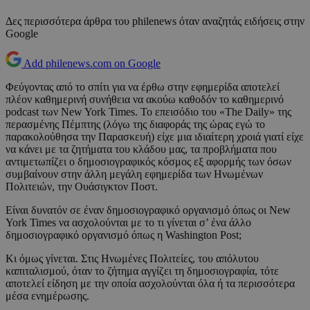
Δες περισσότερα άρθρα του philenews όταν αναζητάς ειδήσεις στην
Google
Add philenews.com on Google
Φεύγοντας από το σπίτι για να έρθω στην εφημερίδα αποτελεί
πλέον καθημερινή συνήθεια να ακούω καθοδόν το καθημερινό
podcast των New York Times. Το επεισόδιο του «The Daily» της
περασμένης Πέμπτης (λόγω της διαφοράς της ώρας εγώ το
παρακολούθησα την Παρασκευή) είχε μια ιδιαίτερη χροιά γιατί είχε
να κάνει με τα ζητήματα του κλάδου μας, τα προβλήματα που
αντιμετωπίζει ο δημοσιογραφικός κόσμος εξ αφορμής των όσων
συμβαίνουν στην άλλη μεγάλη εφημερίδα των Ηνωμένων
Πολιτειών, την Ουάσιγκτον Ποστ.
Είναι δυνατόν σε έναν δημοσιογραφικό οργανισμό όπως οι New
York Times να ασχολούνται με το τι γίνεται σ’ ένα άλλο
δημοσιογραφικό οργανισμό όπως η Washington Post;
Κι όμως γίνεται. Στις Ηνωμένες Πολιτείες, του απόλυτου
καπιταλισμού, όταν το ζήτημα αγγίζει τη δημοσιογραφία, τότε
αποτελεί είδηση με την οποία ασχολούνται όλα ή τα περισσότερα
μέσα ενημέρωσης.