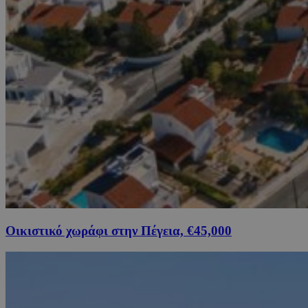
Οικιστικό χωράφι στην Πέγεια, €45,000