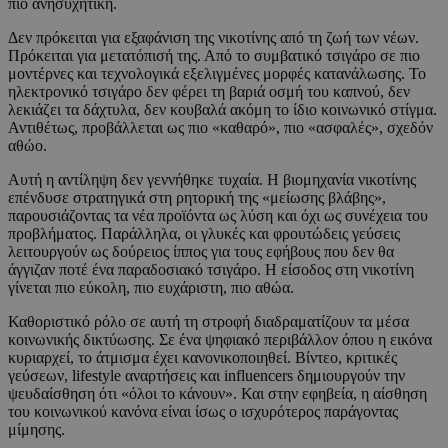
πιο ανησυχητική.
Δεν πρόκειται για εξαφάνιση της νικοτίνης από τη ζωή των νέων.
Πρόκειται για μετατόπισή της. Από το συμβατικό τσιγάρο σε πιο
μοντέρνες και τεχνολογικά εξελιγμένες μορφές κατανάλωσης. Το
ηλεκτρονικό τσιγάρο δεν φέρει τη βαριά οσμή του καπνού, δεν
λεκιάζει τα δάχτυλα, δεν κουβαλά ακόμη το ίδιο κοινωνικό στίγμα.
Αντιθέτως, προβάλλεται ως πιο «καθαρό», πιο «ασφαλές», σχεδόν
αθώο.
Αυτή η αντίληψη δεν γεννήθηκε τυχαία. Η βιομηχανία νικοτίνης
επένδυσε στρατηγικά στη ρητορική της «μείωσης βλάβης»,
παρουσιάζοντας τα νέα προϊόντα ως λύση και όχι ως συνέχεια του
προβλήματος. Παράλληλα, οι γλυκές και φρουτώδεις γεύσεις
λειτουργούν ως δούρειος ίππος για τους εφήβους που δεν θα
άγγιζαν ποτέ ένα παραδοσιακό τσιγάρο. Η είσοδος στη νικοτίνη
γίνεται πιο εύκολη, πιο ευχάριστη, πιο αθώα.
Καθοριστικό ρόλο σε αυτή τη στροφή διαδραματίζουν τα μέσα
κοινωνικής δικτύωσης. Σε ένα ψηφιακό περιβάλλον όπου η εικόνα
κυριαρχεί, το άτμισμα έχει κανονικοποιηθεί. Βίντεο, κριτικές
γεύσεων, lifestyle αναρτήσεις και influencers δημιουργούν την
ψευδαίσθηση ότι «όλοι το κάνουν». Και στην εφηβεία, η αίσθηση
του κοινωνικού κανόνα είναι ίσως ο ισχυρότερος παράγοντας
μίμησης.