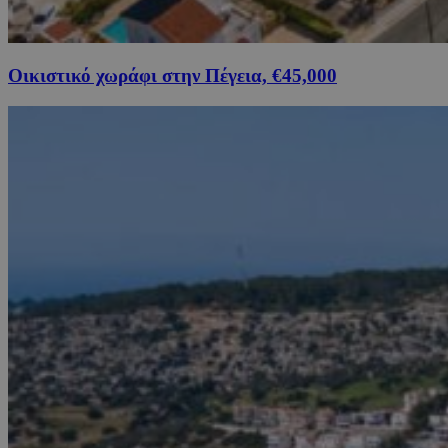
Οικιστικό χωράφι στην Πέγεια, €45,000