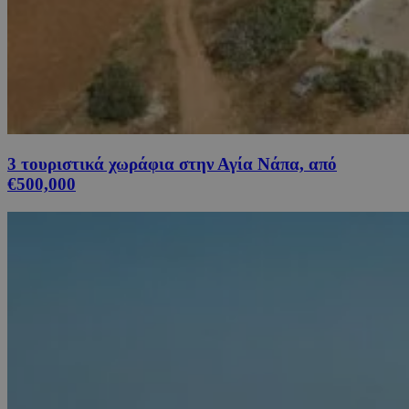
3 τουριστικά χωράφια στην Αγία Νάπα, από
€500,000