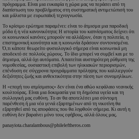
πρόγραμμα. Είναι μια ευκαιρία η χώρα μας να περάσει από τη
διαπίστωση του προβλήματος στη συστηματική αντιμετώπισή του
και μάλιστα με ευρωπαϊκή τεχνογνωσία.
Το κρίσιμο ερώτημα παραμένει: είναι το άτμισμα μια παροδική
μόδα ή η νέα κανονικότητα; Η ιστορία του καπνίσματος δείχνει ότι
οι κοινωνικοί κανόνες μπορούν να αλλάξουν, όταν η πολιτεία, η
επιστημονική κοινότητα και η κοινωνία δράσουν συντονισμένα.
Ό,τι κάποτε θεωρείτο φυσιολογικό σήμερα είναι κοινωνικά μη
αποδεκτό σε πολλούς χώρους. Το ίδιο μπορεί να συμβεί και με το
άτμισμα, αλλά όχι αυτόματα. Απαιτείται αυστηρότερη ρύθμιση της
νομοθεσίας, ουσιαστική επιβολή των ηλικιακών περιορισμών,
επένδυση σε σύγχρονα προγράμματα πρόληψης που καλλιεργούν
δεξιότητες ζωής και ανθεκτικότητα στην πίεση των συνομηλίκων.
Η «εποχή του ατμίσματος» δεν είναι ένα αθώο κεφάλαιο νεανικής
κουλτούρας. Είναι μια δοκιμασία για τη δημόσια υγεία και τη
συλλογική μας ευθύνη. Το αν θα αποτελέσει μια σύντομη
παρένθεση ή μια νέα γενιά εξαρτημένων από τη νικοτίνη θα
εξαρτηθεί από τις αποφάσεις που θα ληφθούν σήμερα. Κι αυτή η
ευθύνη δεν βαραίνει μόνο τους εφήβους, αλλά όλους μας.
panayiota.charalambous@phileleftheros.com