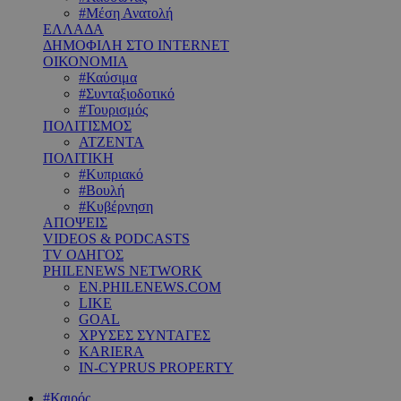
#Μέση Ανατολή
ΕΛΛΑΔΑ
ΔΗΜΟΦΙΛΗ ΣΤΟ INTERNET
ΟΙΚΟΝΟΜΙΑ
#Καύσιμα
#Συνταξιοδοτικό
#Τουρισμός
ΠΟΛΙΤΙΣΜΟΣ
ΑΤΖΕΝΤΑ
ΠΟΛΙΤΙΚΗ
#Κυπριακό
#Βουλή
#Κυβέρνηση
ΑΠΟΨΕΙΣ
VIDEOS & PODCASTS
TV ΟΔΗΓΟΣ
PHILENEWS NETWORK
EN.PHILENEWS.COM
LIKE
GOAL
ΧΡΥΣΕΣ ΣΥΝΤΑΓΕΣ
KARIERA
IN-CYPRUS PROPERTY
#Καιρός