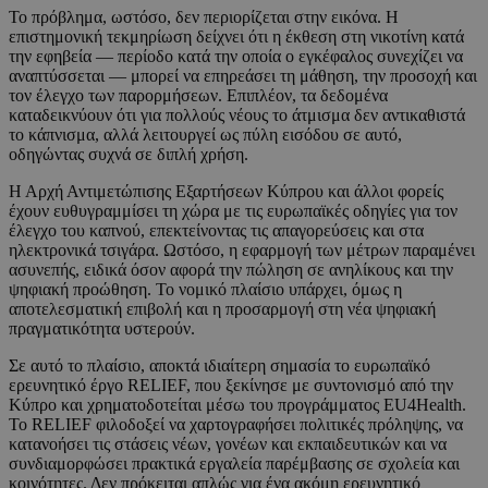
Το πρόβλημα, ωστόσο, δεν περιορίζεται στην εικόνα. Η
επιστημονική τεκμηρίωση δείχνει ότι η έκθεση στη νικοτίνη κατά
την εφηβεία — περίοδο κατά την οποία ο εγκέφαλος συνεχίζει να
αναπτύσσεται — μπορεί να επηρεάσει τη μάθηση, την προσοχή και
τον έλεγχο των παρορμήσεων. Επιπλέον, τα δεδομένα
καταδεικνύουν ότι για πολλούς νέους το άτμισμα δεν αντικαθιστά
το κάπνισμα, αλλά λειτουργεί ως πύλη εισόδου σε αυτό,
οδηγώντας συχνά σε διπλή χρήση.
Η Αρχή Αντιμετώπισης Εξαρτήσεων Κύπρου και άλλοι φορείς
έχουν ευθυγραμμίσει τη χώρα με τις ευρωπαϊκές οδηγίες για τον
έλεγχο του καπνού, επεκτείνοντας τις απαγορεύσεις και στα
ηλεκτρονικά τσιγάρα. Ωστόσο, η εφαρμογή των μέτρων παραμένει
ασυνεπής, ειδικά όσον αφορά την πώληση σε ανηλίκους και την
ψηφιακή προώθηση. Το νομικό πλαίσιο υπάρχει, όμως η
αποτελεσματική επιβολή και η προσαρμογή στη νέα ψηφιακή
πραγματικότητα υστερούν.
Σε αυτό το πλαίσιο, αποκτά ιδιαίτερη σημασία το ευρωπαϊκό
ερευνητικό έργο RELIEF, που ξεκίνησε με συντονισμό από την
Κύπρο και χρηματοδοτείται μέσω του προγράμματος EU4Health.
Το RELIEF φιλοδοξεί να χαρτογραφήσει πολιτικές πρόληψης, να
κατανοήσει τις στάσεις νέων, γονέων και εκπαιδευτικών και να
συνδιαμορφώσει πρακτικά εργαλεία παρέμβασης σε σχολεία και
κοινότητες. Δεν πρόκειται απλώς για ένα ακόμη ερευνητικό