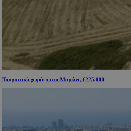
Τουριστικό χωράφι στο Μαρώνι, €225,000