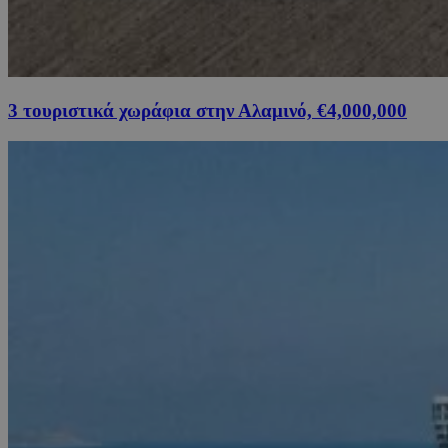
3 τουριστικά χωράφια στην Αλαμινό, €4,000,000