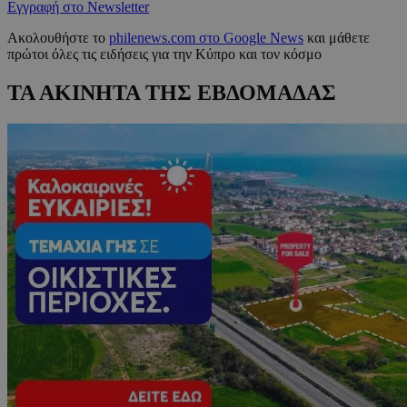
Εγγραφή στο Newsletter
Ακολουθήστε το
philenews.com στο Google News
και μάθετε
πρώτοι όλες τις ειδήσεις για την Κύπρο και τον κόσμο
ΤΑ ΑΚΙΝΗΤΑ ΤΗΣ ΕΒΔΟΜΑΔΑΣ