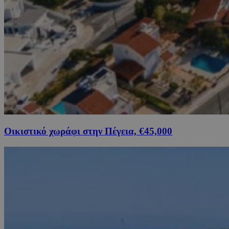
Οικιστικό χωράφι στην Πέγεια, €45,000