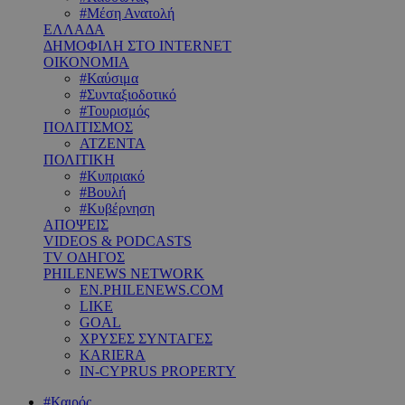
#Μέση Ανατολή
ΕΛΛΑΔΑ
ΔΗΜΟΦΙΛΗ ΣΤΟ INTERNET
ΟΙΚΟΝΟΜΙΑ
#Καύσιμα
#Συνταξιοδοτικό
#Τουρισμός
ΠΟΛΙΤΙΣΜΟΣ
ΑΤΖΕΝΤΑ
ΠΟΛΙΤΙΚΗ
#Κυπριακό
#Βουλή
#Κυβέρνηση
ΑΠΟΨΕΙΣ
VIDEOS & PODCASTS
TV ΟΔΗΓΟΣ
PHILENEWS NETWORK
EN.PHILENEWS.COM
LIKE
GOAL
ΧΡΥΣΕΣ ΣΥΝΤΑΓΕΣ
KARIERA
IN-CYPRUS PROPERTY
#Καιρός