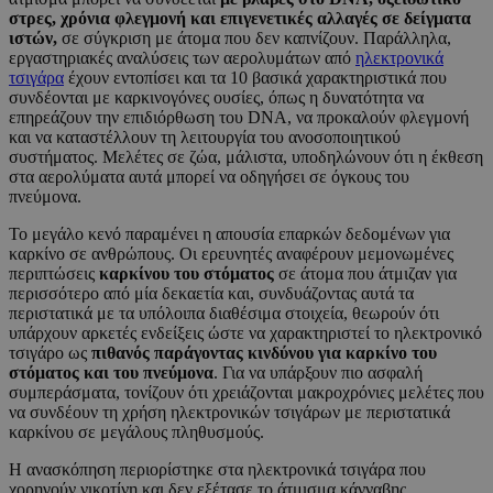
στρες, χρόνια φλεγμονή και επιγενετικές αλλαγές σε δείγματα
ιστών,
σε σύγκριση με άτομα που δεν καπνίζουν. Παράλληλα,
εργαστηριακές αναλύσεις των αερολυμάτων από
ηλεκτρονικά
τσιγάρα
έχουν εντοπίσει και τα 10 βασικά χαρακτηριστικά που
συνδέονται με καρκινογόνες ουσίες, όπως η δυνατότητα να
επηρεάζουν την επιδιόρθωση του DNA, να προκαλούν φλεγμονή
και να καταστέλλουν τη λειτουργία του ανοσοποιητικού
συστήματος. Μελέτες σε ζώα, μάλιστα, υποδηλώνουν ότι η έκθεση
στα αερολύματα αυτά μπορεί να οδηγήσει σε όγκους του
πνεύμονα.
Το μεγάλο κενό παραμένει η απουσία επαρκών δεδομένων για
καρκίνο σε ανθρώπους. Οι ερευνητές αναφέρουν μεμονωμένες
περιπτώσεις
καρκίνου του στόματος
σε άτομα που άτμιζαν για
περισσότερο από μία δεκαετία και, συνδυάζοντας αυτά τα
περιστατικά με τα υπόλοιπα διαθέσιμα στοιχεία, θεωρούν ότι
υπάρχουν αρκετές ενδείξεις ώστε να χαρακτηριστεί το ηλεκτρονικό
τσιγάρο ως
πιθανός παράγοντας κινδύνου για καρκίνο του
στόματος και του πνεύμονα
. Για να υπάρξουν πιο ασφαλή
συμπεράσματα, τονίζουν ότι χρειάζονται μακροχρόνιες μελέτες που
να συνδέουν τη χρήση ηλεκτρονικών τσιγάρων με περιστατικά
καρκίνου σε μεγάλους πληθυσμούς.
Η ανασκόπηση περιορίστηκε στα ηλεκτρονικά τσιγάρα που
χορηγούν νικοτίνη και δεν εξέτασε το άτμισμα κάνναβης.