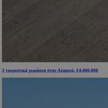
3 τουριστικά χωράφια στην Αλαμινό, €4,000,000