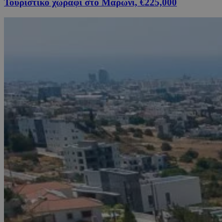
Τουριστικό χωράφι στο Μαρώνι, €225,000