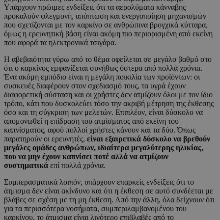
Υπάρχουν πρώιμες ενδείξεις ότι τα αερολύματα κάνναβης
προκαλούν φλεγμονή, απόπτωση και ενεργοποίηση μηχανισμών
που σχετίζονται με τον καρκίνο σε ανθρώπινα βρογχικά κύτταρα,
όμως η ερευνητική βάση είναι ακόμη πιο περιορισμένη από εκείνη
που αφορά τα ηλεκτρονικά τσιγάρα.
Η αβεβαιότητα γύρω από το θέμα οφείλεται σε μεγάλο βαθμό στο
ότι ο καρκίνος εμφανίζεται συνήθως ύστερα από πολλά χρόνια.
Ένα ακόμη εμπόδιο είναι η μεγάλη ποικιλία των προϊόντων: οι
συσκευές διαφέρουν στον σχεδιασμό τους, τα υγρά έχουν
διαφορετική σύσταση και οι χρήστες δεν ατμίζουν όλοι με τον ίδιο
τρόπο, κάτι που δυσκολεύει τόσο την ακριβή μέτρηση της έκθεσης
όσο και τη σύγκριση των μελετών. Επιπλέον, είναι δύσκολο να
απομονωθεί η επίδραση του ατμίσματος από εκείνη του
καπνίσματος, αφού πολλοί χρήστες κάνουν και τα δύο. Όπως
παρατηρούν οι ερευνητές,
είναι εξαιρετικά δύσκολο να βρεθούν
μεγάλες ομάδες ανθρώπων, ιδιαίτερα μεγαλύτερης ηλικίας,
που να μην έχουν καπνίσει ποτέ αλλά να ατμίζουν
συστηματικά
επί πολλά χρόνια.
Συμπερασματικά λοιπόν, υπάρχουν επαρκείς ενδείξεις ότι το
άτμισμα δεν είναι ακίνδυνο και ότι η έκθεση σε αυτό συνδέεται με
βλάβες σε σχέση με τη μη έκθεση. Από την άλλη, όλα δείχνουν ότι
για τα περισσότερα νοσήματα, συμπεριλαμβανομένου του
καρκίνου, το άτμισμα είναι λιγότερο επιβλαβές από το