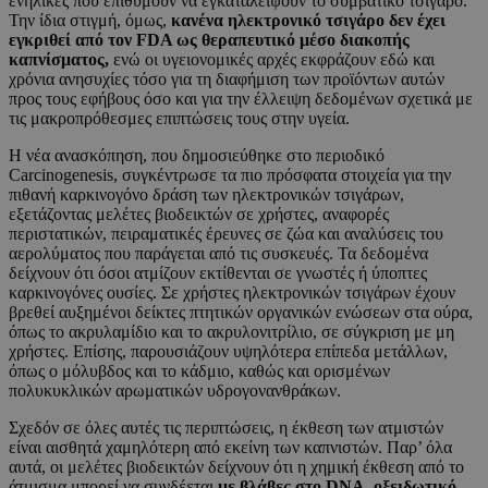
ενήλικες που επιθυμούν να εγκαταλείψουν το συμβατικό τσιγάρο.
Την ίδια στιγμή, όμως,
κανένα ηλεκτρονικό τσιγάρο δεν έχει
εγκριθεί από τον FDA ως θεραπευτικό μέσο διακοπής
καπνίσματος,
ενώ οι υγειονομικές αρχές εκφράζουν εδώ και
χρόνια ανησυχίες τόσο για τη διαφήμιση των προϊόντων αυτών
προς τους εφήβους όσο και για την έλλειψη δεδομένων σχετικά με
τις μακροπρόθεσμες επιπτώσεις τους στην υγεία.
Η νέα ανασκόπηση, που δημοσιεύθηκε στο περιοδικό
Carcinogenesis, συγκέντρωσε τα πιο πρόσφατα στοιχεία για την
πιθανή καρκινογόνο δράση των ηλεκτρονικών τσιγάρων,
εξετάζοντας μελέτες βιοδεικτών σε χρήστες, αναφορές
περιστατικών, πειραματικές έρευνες σε ζώα και αναλύσεις του
αερολύματος που παράγεται από τις συσκευές. Τα δεδομένα
δείχνουν ότι όσοι ατμίζουν εκτίθενται σε γνωστές ή ύποπτες
καρκινογόνες ουσίες. Σε χρήστες ηλεκτρονικών τσιγάρων έχουν
βρεθεί αυξημένοι δείκτες πτητικών οργανικών ενώσεων στα ούρα,
όπως το ακρυλαμίδιο και το ακρυλονιτρίλιο, σε σύγκριση με μη
χρήστες. Επίσης, παρουσιάζουν υψηλότερα επίπεδα μετάλλων,
όπως ο μόλυβδος και το κάδμιο, καθώς και ορισμένων
πολυκυκλικών αρωματικών υδρογονανθράκων.
Σχεδόν σε όλες αυτές τις περιπτώσεις, η έκθεση των ατμιστών
είναι αισθητά χαμηλότερη από εκείνη των καπνιστών. Παρ’ όλα
αυτά, οι μελέτες βιοδεικτών δείχνουν ότι η χημική έκθεση από το
άτμισμα μπορεί να συνδέεται
με βλάβες στο DNA, οξειδωτικό