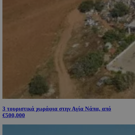
3 τουριστικά χωράφια στην Αγία Νάπα, από
€500,000