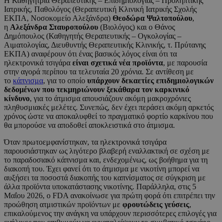
Η Καθηγήτρια Θεραπευτικής – Επιδημιολογίας – Προληπτικής
Ιατρικής, Παθολόγος (Θεραπευτική Κλινική Ιατρικής Σχολής
ΕΚΠΑ, Νοσοκομείο Αλεξάνδρα)
Θεοδώρα Ψαλτοπούλου
,
η
Αλεξάνδρα Σταυροπούλου
(Βιολόγος) και ο Θάνος
Δημόπουλος (Καθηγητής Θεραπευτικής – Ογκολογίας –
Αιματολογίας, Διευθυντής Θεραπευτικής Κλινικής, τ. Πρύτανης
ΕΚΠΑ) αναφέρουν ότι ένας βασικός λόγος είναι ότι τα
ηλεκτρονικά τσιγάρα
είναι σχετικά νέα προϊόντα
, με παρουσία
στην αγορά περίπου τα τελευταία 20 χρόνια. Σε αντίθεση με
το
κάπνισμα
, για το οποίο
υπάρχουν δεκαετίες επιδημιολογικών
δεδομένων που τεκμηριώνουν ξεκάθαρα τον καρκινικό
κίνδυνο
, για το άτμισμα απουσιάζουν ακόμη μακροχρόνιες
πληθυσμιακές μελέτες. Συνεπώς, δεν έχει περάσει ακόμη αρκετός
χρόνος ώστε να αποκαλυφθεί το πραγματικό φορτίο καρκίνου που
θα μπορούσε να αποδοθεί αποκλειστικά στο άτμισμα.
Όταν πρωτοεμφανίστηκαν, τα ηλεκτρονικά τσιγάρα
παρουσιάστηκαν ως λιγότερο βλαβερή εναλλακτική σε σχέση με
το παραδοσιακό κάπνισμα και, ενδεχομένως, ως βοήθημα για τη
διακοπή του. Έχει φανεί ότι το άτμισμα με νικοτίνη μπορεί να
αυξήσει τα ποσοστά διακοπής του καπνίσματος σε σύγκριση με
άλλα προϊόντα υποκατάστασης νικοτίνης. Παράλληλα, στις 5
Μαΐου 2026, ο FDA ανακοίνωσε για πρώτη φορά ότι επιτρέπει την
προώθηση ατμιστικών προϊόντων με
φρουτώδεις γεύσεις
,
επικαλούμενος την ανάγκη να υπάρχουν περισσότερες επιλογές για