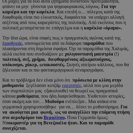
Οι μάχες για τα δυο αυτά ζητήματα συνιστούν προτεραιότητα,
φτάνει να μην γίνονται για ψηφοφοριακούς λόγους.
Για την
καριέρα και την καρέκλα
. Και επειδή ο… πόλεμος κατά της
διαφθοράς είναι πιο ελκυστικός, διαφαίνεται να υπάρχει αλλαγή
ατζέντας από τους καριερίστες της πολιτικής. Από εκείνους που η
πολιτική μετατρέπεται σε επάγγελμα και η
καρέκλα «όραμα».
Την ίδια ώρα, είναι σαφές πως ο πραγματικός αγώνας κατά της
διαφθοράς
, υπονομεύεται από τα διάφορα π
αραμύθια
που
πλασάρονται στη δημόσια σφαίρα. Όχι τα παραμύθια της Χαλιμάς,
αλλά εκείνα που συνδυάζουν με
χολιγουντιανή μαεστρία
(!)
πολιτική, σεξ, χρήμα, διεφθαρμένους αξιωματούχους,
υπόκοσμο, χάκερ, ωτακουστές.
Σκηνές απείρου κάλλους, που θα
ζήλευσαν και οι πιο φαντασμαγορικοί σεναριογράφοι.
Και το πρόβλημα δεν είναι μόνο ότι
πρόσωπα με κλίση στην
μυθομανία
ξεγέλασαν κοτζάμ
ερευνητές
, αλλά που μια μερίδα
των συμπολιτών μας εξακολουθεί να θεωρεί ως πραγματικά
κάποια
μυθεύματα
, που ήδη διαψεύσθηκαν. Υιοθετούν ιστορίες,
όταν ακόμη και τον…
Μαδούρο
ενέπλεξαν.. Μια ατάκα στα
γερμανικά χρησιμοποιήθηκε για να… δέσει το μυθιστόρημα.
Για
να ακούγεται μια φωνή, ως να αναγγέλλει την επόμενη πτήση
στο αεροδρόμιο του
Βερολίνου
.
Ποια Γερμανία όμως;
Ν
τοκιμαντέρ για τη Βενεζουέλα ήταν. Και το παραμύθι
συνεχίζεται.