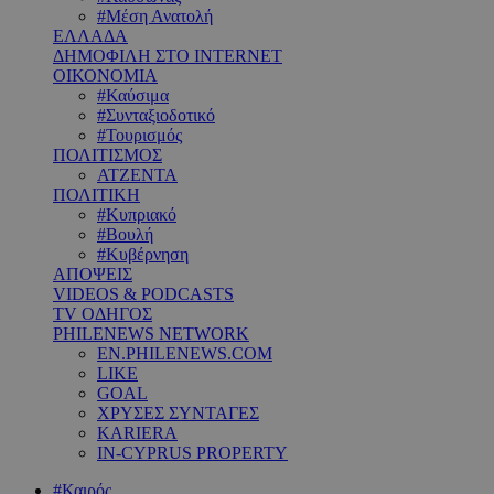
#Μέση Ανατολή
ΕΛΛΑΔΑ
ΔΗΜΟΦΙΛΗ ΣΤΟ INTERNET
ΟΙΚΟΝΟΜΙΑ
#Καύσιμα
#Συνταξιοδοτικό
#Τουρισμός
ΠΟΛΙΤΙΣΜΟΣ
ΑΤΖΕΝΤΑ
ΠΟΛΙΤΙΚΗ
#Κυπριακό
#Βουλή
#Κυβέρνηση
ΑΠΟΨΕΙΣ
VIDEOS & PODCASTS
TV ΟΔΗΓΟΣ
PHILENEWS NETWORK
EN.PHILENEWS.COM
LIKE
GOAL
ΧΡΥΣΕΣ ΣΥΝΤΑΓΕΣ
KARIERA
IN-CYPRUS PROPERTY
#Καιρός