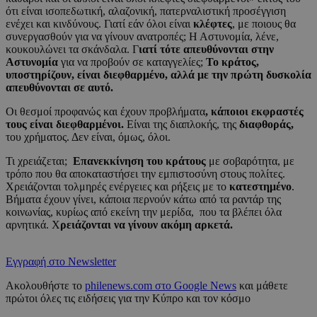
ότι είναι ισοπεδωτική, αλαζονική, πατερναλιστική προσέγγιση
ενέχει και κινδύνους. Γιατί εάν όλοι είναι
κλέφτες
, με ποιους θα
συνεργασθούν για να γίνουν ανατροπές; Η Αστυνομία, λένε,
κουκουλώνει τα σκάνδαλα. Γ
ιατί τότε απευθύνονται στην
Αστυνομία
για να προβούν σε καταγγελίες;
Το κράτος,
υποστηρίζουν, είναι διεφθαρμένο, αλλά με την πρώτη δυσκολία
απευθύνονται σε αυτό.
Οι θεσμοί προφανώς και έχουν προβλήματα
, κάποιοι εκφραστές
τους είναι διεφθαρμένοι.
Είναι της διαπλοκής, της
διαφθοράς,
του χρήματος. Δεν είναι, όμως, όλοι.
Τι χρειάζεται;
Επανεκκίνηση του κράτους
με σοβαρότητα, με
τρόπο που θα αποκαταστήσει την εμπιστοσύνη στους πολίτες.
Χρειάζονται τολμηρές ενέργειες και ρήξεις με το
κατεστημένο
.
Βήματα έχουν γίνει, κάποια περνούν κάτω από τα ραντάρ της
κοινωνίας, κυρίως από εκείνη την μερίδα, που τα βλέπει όλα
αρνητικά. Χ
ρειάζονται να γίνουν ακόμη αρκετά.
Εγγραφή στο Newsletter
Ακολουθήστε το
philenews.com στο Google News
και μάθετε
πρώτοι όλες τις ειδήσεις για την Κύπρο και τον κόσμο