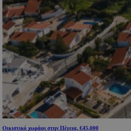
Οικιστικό χωράφι στην Πέγεια, €45,000