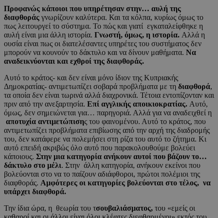
Προφανώς κάποιοι που υπηρέτησαν στην… αυλή της
διαφθοράς
γνωρίζουν καλύτερα. Και τα κόλπα, κυρίως όμως το
πως λειτουργεί το σύστημα. Το πώς και γιατί εγκαταλείφθηκε η
αυλή είναι μια άλλη ιστορία.
Γνωστή, όμως, η ιστορία.
Αλλά η
ουσία είναι πως οι διατελέσαντες υπηρέτες του συστήματος δεν
μπορούν να κουνούν το δάκτυλο και να δίνουν μαθήματα.
Να
αναδεικνύονται και εχθροί της διαφθοράς.
Αυτό το κράτος- και δεν είναι μόνο ίδιον της Κυπριακής
Δημοκρατίας- αντιμετωπίζει σοβαρά προβλήματα με τη
διαφθορά
,
τα οποία δεν είναι τωρινά αλλά διαχρονικά. Τέτοια εντοπίζονταν και
πριν από την ανεξαρτησία.
Επί αγγλικής αποικιοκρατίας.
Αυτό,
όμως, δεν σημειώνεται για… παρηγοριά. Αλλά για να αναδειχθεί η
αποτυχία αντιμετώπιση
ς του φαινομένου. Αυτό το κράτος, που
αντιμετωπίζει προβλήματα επιβίωσης από την αρχή της διαδρομής
του, δεν κατάφερε να πολεμήσει στη ρίζα του αυτό το ζήτημα. Κι
αυτό επειδή ακριβώς όλο αυτό που παρακολουθούμε βολεύει
κάποιους.
Στην μια κατηγορία ανήκουν αυτοί που βάζουν το…
δάκτυλο στο μέλι
. Στην άλλη κατηγορία, ανήκουν εκείνοι που
βολεύονται στο να το παίζουν αδιάφθοροι, πρώτοι πολέμιοι της
διαφθοράς.
Αμφότερες οι κατηγορίες βολεύονται στο τέλος, να
υπάρχει διαφθορά.
Την ίδια ώρα, η θεωρία του τ
σουβαλιάσματος,
του «εμείς οι
καθαροί και οι άλλοι είναι όλοι κλέφτες διεφθαρμένοι» εκτός του