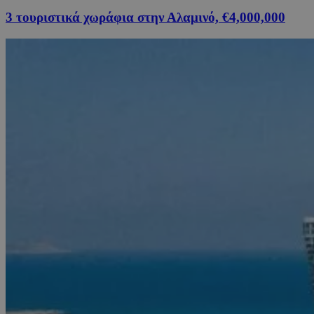
3 τουριστικά χωράφια στην Αλαμινό, €4,000,000