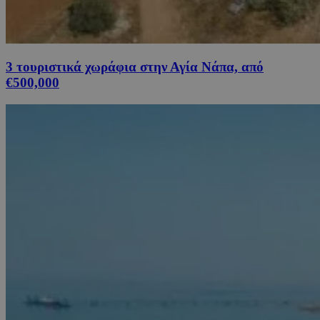
3 τουριστικά χωράφια στην Αγία Νάπα, από
€500,000