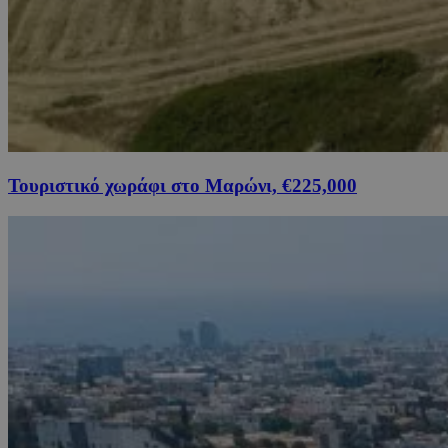
Τουριστικό χωράφι στο Μαρώνι, €225,000