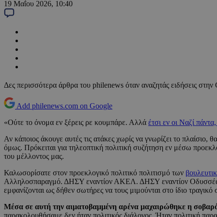
19 Μαΐου 2026, 10:40
Δες περισσότερα άρθρα του philenews όταν αναζητάς ειδήσεις στην
Add philenews.com on Google
«Ούτε το όνομα εν ξέρεις ρε κουμπάρε. Αλλά
έτσι εν οι Ναζί πάντα
Αν κάποιος άκουγε αυτές τις ατάκες χωρίς να γνωρίζει το πλαίσιο, 
όμως. Πρόκειται για τηλεοπτική πολιτική συζήτηση εν μέσω προεκλ
του μέλλοντος μας.
Καλωσορίσατε στον προεκλογικό πολιτικό πολιτισμό των
βουλευτι
Αλληλοσπαραγμό. ΔΗΣΥ εναντίον ΑΚΕΛ. ΔΗΣΥ εναντίον Οδυσσέα
εμφανίζονται ως δήθεν σωτήρες να τους μιμούνται στο ίδιο τραγικό 
Μέσα σε αυτή την αιματοβαμμένη αρένα μαχαιρώθηκε η σοβαρ
παρακολουθήσαμε δεν ήταν πολιτικός διάλογος. Ήταν πολιτική παρ