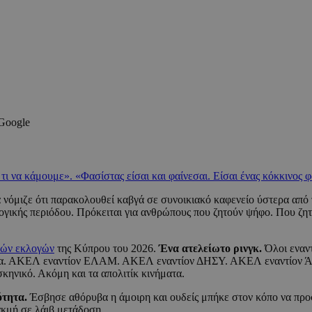
 Google
, τι να κάμουμε». «Φασίστας είσαι και φαίνεσαι. Είσαι ένας κόκκινος
θα νόμιζε ότι παρακολουθεί καβγά σε συνοικιακό καφενείο ύστερα από 
ογικής περιόδου. Πρόκειται για ανθρώπους που ζητούν ψήφο. Που ζη
κών εκλογών
της Κύπρου του 2026.
Ένα ατελείωτο ρινγκ.
Όλοι εναν
. ΑΚΕΛ εναντίον ΕΛΑΜ. ΑΚΕΛ εναντίον ΔΗΣΥ. ΑΚΕΛ εναντίον Άλμ
σκηνικό. Ακόμη και τα απολιτίκ κινήματα.
ότητα.
Έσβησε αθόρυβα η άμοιρη και ουδείς μπήκε στον κόπο να προσ
ακμή σε λάιβ μετάδοση.