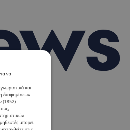
για να
αγνωριστικά και
ση διαφημίσεων
 (1852)
πούς,
κτηριστικών
ομηθευτές μπορεί
ντιταχθείτε στις