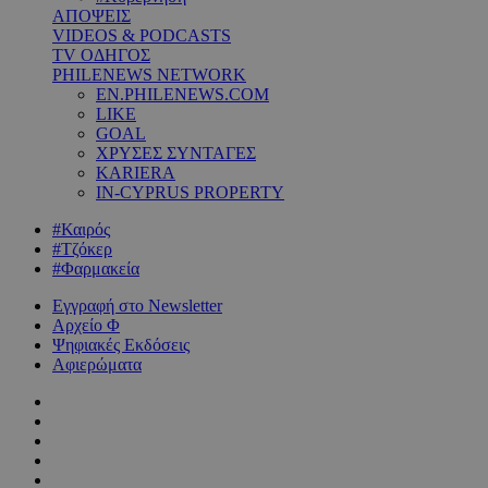
ΑΠΟΨΕΙΣ
VIDEOS & PODCASTS
TV ΟΔΗΓΟΣ
PHILENEWS NETWORK
EN.PHILENEWS.COM
LIKE
GOAL
ΧΡΥΣΕΣ ΣΥΝΤΑΓΕΣ
KARIERA
IN-CYPRUS PROPERTY
#Καιρός
#Τζόκερ
#Φαρμακεία
Εγγραφή στο Newsletter
Αρχείο Φ
Ψηφιακές Εκδόσεις
Αφιερώματα