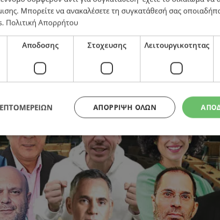
μισης
. Μπορείτε να ανακαλέσετε τη συγκατάθεσή σας οποιαδήπο
s
.
Πολιτική Απορρήτου
οξικούς, η Κύπρος όμως αιμορραγεί
Αποδοσης
Στοχευσης
Λειτουργικοτητας
ΛΕΠΤΟΜΕΡΕΙΩΝ
ΑΠΌΡΡΙΨΗ ΌΛΩΝ
ΑΠΟ