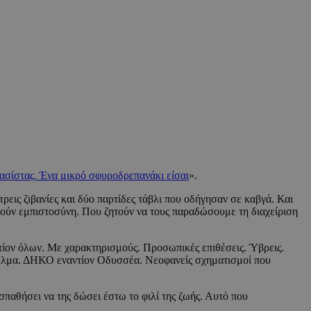
 φασίστας. Ένα μικρό σφυροδρεπανάκι είσαι
».
τρεις ζιβανίες και δύο παρτίδες τάβλι που οδήγησαν σε καβγά. Και
τούν εμπιστοσύνη. Που ζητούν να τους παραδώσουμε τη διαχείριση
τίον όλων. Με χαρακτηρισμούς. Προσωπικές επιθέσεις. Ύβρεις.
α. ΔΗΚΟ εναντίον Οδυσσέα. Νεοφανείς σχηματισμοί που
παθήσει να της δώσει έστω το φιλί της ζωής. Αυτό που