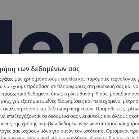
ρήση των δεδομένων σας
εργάτες μας χρησιμοποιούμε cookies και παρόμοιες τεχνολογίες 
ι να έχουμε πρόσβαση σε πληροφορίες στη συσκευή σας και να
 προσωπικά δεδομένα, όπως τη διεύθυνση IP σας, μοναδικά αν
σης, για εξατομικευμένες διαφημίσεις και περιεχόμενο, μέτρη
υ, ανάλυση κοινού και βελτίωση υπηρεσιών.
Προμηθευτές τρίτων
 να επεξεργάζονται τα δεδομένα σας για αυτούς και άλλους σκο
ένης της χρήσης ακριβών δεδομένων γεωεντοπισμού και χαρα
λογές σας ισχύουν μόνο για αυτόν τον ιστότοπο. Ορισμένοι πρ
 έννομο συμφέρον αντί για συγκατάθεση· έχετε το δικαίωμα να α