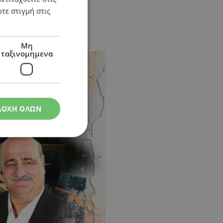
τε στιγμή στις
Μη
ταξινομημενα
ΔΟΧΗ ΟΛΩΝ