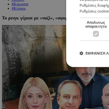
#Κόμματα
Ρυθμίσεις διαφή
#Κύπρος
Ρυθμίσεις cookie
Το ρινγκ γέμισε με «ναζί», «σφυροδρεπανάκια» και τ
Απολυτως
απαραιτητα
ΕΜΦΑΝΙΣΗ 