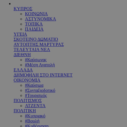
ΚΥΠΡΟΣ
ΚΟΙΝΩΝΙΑ
ΑΣΤΥΝΟΜΙΚΑ
ΤΟΠΙΚΑ
ΠΑΙΔΕΙΑ
ΥΓΕΙΑ
ΣΚΟΤΕΙΝΟ ΔΩΜΑΤΙΟ
ΑΥΤΟΠΤΗΣ ΜΑΡΤΥΡΑΣ
ΤΕΛΕΥΤΑΙΑ ΝΕΑ
ΔΙΕΘΝΗ
#Καύσωνας
#Μέση Ανατολή
ΕΛΛΑΔΑ
ΔΗΜΟΦΙΛΗ ΣΤΟ INTERNET
ΟΙΚΟΝΟΜΙΑ
#Καύσιμα
#Συνταξιοδοτικό
#Τουρισμός
ΠΟΛΙΤΙΣΜΟΣ
ΑΤΖΕΝΤΑ
ΠΟΛΙΤΙΚΗ
#Κυπριακό
#Βουλή
#Κυβέρνηση