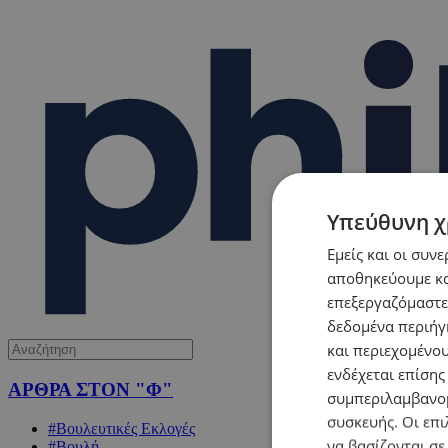
Υπεύθυνη χ
Εμείς και οι συν
αποθηκεύουμε κα
επεξεργαζόμαστε
δεδομένα περιήγη
και περιεχομένο
ενδέχεται επίσης
ΑΡΘΡΑ ΣΤΟΝ "Φ"
συμπεριλαμβανομ
συσκευής. Οι επι
#Βουλευτικές Εκλογές
να βασίζονται σε
#Βουλή