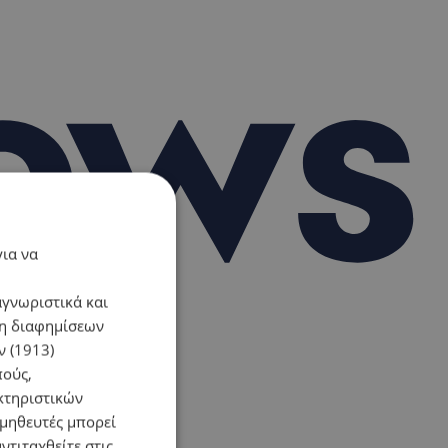
για να
αγνωριστικά και
ση διαφημίσεων
 (1913)
πούς,
κτηριστικών
ομηθευτές μπορεί
ντιταχθείτε στις