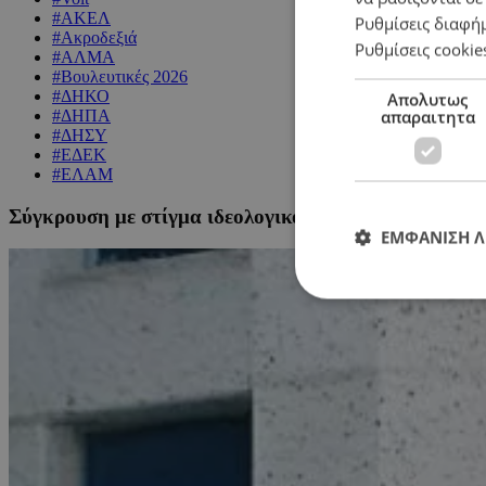
#ΑΚΕΛ
Ρυθμίσεις διαφή
#Ακροδεξιά
Ρυθμίσεις cookie
#ΑΛΜΑ
#Βουλευτικές 2026
#ΔΗΚΟ
Απολυτως
απαραιτητα
#ΔΗΠΑ
#ΔΗΣΥ
#ΕΔΕΚ
#ΕΛΑΜ
Σύγκρουση με στίγμα ιδεολογικό – Οι δύο πολιτικοί 
ΕΜΦΑΝΙΣΗ 