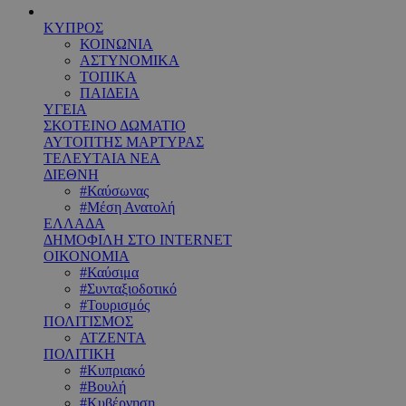
ΚΥΠΡΟΣ
ΚΟΙΝΩΝΙΑ
ΑΣΤΥΝΟΜΙΚΑ
ΤΟΠΙΚΑ
ΠΑΙΔΕΙΑ
ΥΓΕΙΑ
ΣΚΟΤΕΙΝΟ ΔΩΜΑΤΙΟ
ΑΥΤΟΠΤΗΣ ΜΑΡΤΥΡΑΣ
ΤΕΛΕΥΤΑΙΑ ΝΕΑ
ΔΙΕΘΝΗ
#Καύσωνας
#Μέση Ανατολή
ΕΛΛΑΔΑ
ΔΗΜΟΦΙΛΗ ΣΤΟ INTERNET
ΟΙΚΟΝΟΜΙΑ
#Καύσιμα
#Συνταξιοδοτικό
#Τουρισμός
ΠΟΛΙΤΙΣΜΟΣ
ΑΤΖΕΝΤΑ
ΠΟΛΙΤΙΚΗ
#Κυπριακό
#Βουλή
#Κυβέρνηση