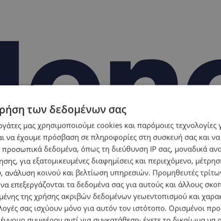
ρήση των δεδομένων σας
εργάτες μας χρησιμοποιούμε cookies και παρόμοιες τεχνολογίες 
ι να έχουμε πρόσβαση σε πληροφορίες στη συσκευή σας και να
 προσωπικά δεδομένα, όπως τη διεύθυνση IP σας, μοναδικά αν
σης, για εξατομικευμένες διαφημίσεις και περιεχόμενο, μέτρη
υ, ανάλυση κοινού και βελτίωση υπηρεσιών.
Προμηθευτές τρίτων
 να επεξεργάζονται τα δεδομένα σας για αυτούς και άλλους σκο
ένης της χρήσης ακριβών δεδομένων γεωεντοπισμού και χαρα
λογές σας ισχύουν μόνο για αυτόν τον ιστότοπο. Ορισμένοι πρ
 έννομο συμφέρον αντί για συγκατάθεση· έχετε το δικαίωμα να α