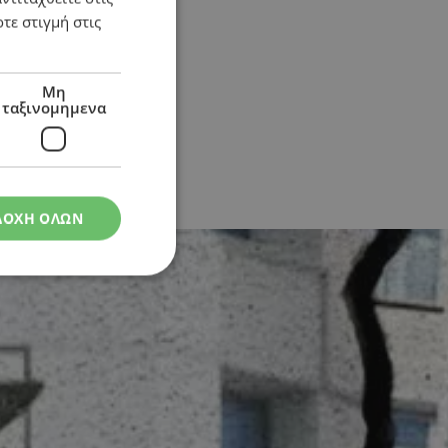
τε στιγμή στις
Μη
ταξινομημενα
την επομένη μέρα
ΔΟΧΗ ΟΛΩΝ