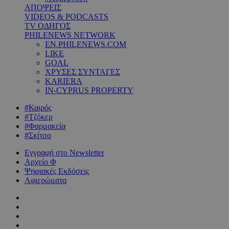
ΑΠΟΨΕΙΣ
VIDEOS & PODCASTS
TV ΟΔΗΓΟΣ
PHILENEWS NETWORK
EN.PHILENEWS.COM
LIKE
GOAL
ΧΡΥΣΕΣ ΣΥΝΤΑΓΕΣ
KARIERA
IN-CYPRUS PROPERTY
#Καιρός
#Τζόκερ
#Φαρμακεία
#Σκίτσο
Εγγραφή στο Newsletter
Αρχείο Φ
Ψηφιακές Εκδόσεις
Αφιερώματα