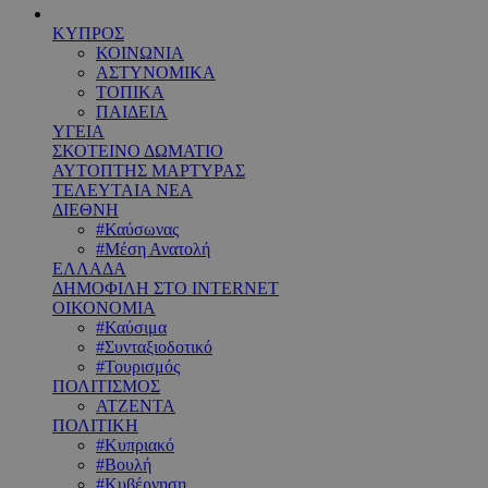
ΚΥΠΡΟΣ
ΚΟΙΝΩΝΙΑ
ΑΣΤΥΝΟΜΙΚΑ
ΤΟΠΙΚΑ
ΠΑΙΔΕΙΑ
ΥΓΕΙΑ
ΣΚΟΤΕΙΝΟ ΔΩΜΑΤΙΟ
ΑΥΤΟΠΤΗΣ ΜΑΡΤΥΡΑΣ
ΤΕΛΕΥΤΑΙΑ ΝΕΑ
ΔΙΕΘΝΗ
#Καύσωνας
#Μέση Ανατολή
ΕΛΛΑΔΑ
ΔΗΜΟΦΙΛΗ ΣΤΟ INTERNET
ΟΙΚΟΝΟΜΙΑ
#Καύσιμα
#Συνταξιοδοτικό
#Τουρισμός
ΠΟΛΙΤΙΣΜΟΣ
ΑΤΖΕΝΤΑ
ΠΟΛΙΤΙΚΗ
#Κυπριακό
#Βουλή
#Κυβέρνηση