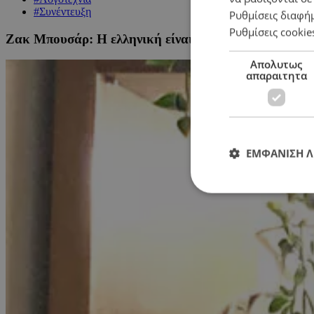
#Συνέντευξη
Ρυθμίσεις διαφή
Ρυθμίσεις cookie
Ζακ Μπουσάρ: Η ελληνική είναι η μητρική γλώσσα τ
Απολυτως
απαραιτητα
ΕΜΦΑΝΙΣΗ 