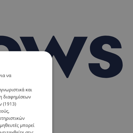
για να
αγνωριστικά και
ση διαφημίσεων
 (1913)
πούς,
κτηριστικών
ομηθευτές μπορεί
ντιταχθείτε στις