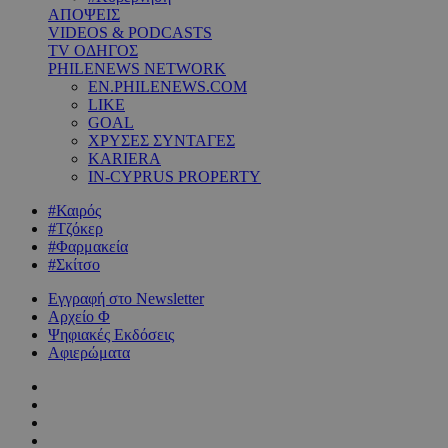
ΑΠΟΨΕΙΣ
VIDEOS & PODCASTS
TV ΟΔΗΓΟΣ
PHILENEWS NETWORK
EN.PHILENEWS.COM
LIKE
GOAL
ΧΡΥΣΕΣ ΣΥΝΤΑΓΕΣ
KARIERA
IN-CYPRUS PROPERTY
#Καιρός
#Τζόκερ
#Φαρμακεία
#Σκίτσο
Εγγραφή στο Newsletter
Αρχείο Φ
Ψηφιακές Εκδόσεις
Αφιερώματα