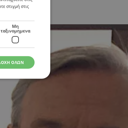
τε στιγμή στις
Μη
ταξινομημενα
ΔΟΧΗ ΟΛΩΝ