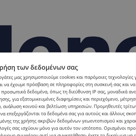
ρήση των δεδομένων σας
εργάτες μας χρησιμοποιούμε cookies και παρόμοιες τεχνολογίες 
ι να έχουμε πρόσβαση σε πληροφορίες στη συσκευή σας και να
 προσωπικά δεδομένα, όπως τη διεύθυνση IP σας, μοναδικά αν
σης, για εξατομικευμένες διαφημίσεις και περιεχόμενο, μέτρη
υ, ανάλυση κοινού και βελτίωση υπηρεσιών.
Προμηθευτές τρίτων
 να επεξεργάζονται τα δεδομένα σας για αυτούς και άλλους σκο
ένης της χρήσης ακριβών δεδομένων γεωεντοπισμού και χαρα
λογές σας ισχύουν μόνο για αυτόν τον ιστότοπο. Ορισμένοι πρ
 έννομο συμφέρον αντί για συγκατάθεση· έχετε το δικαίωμα να α