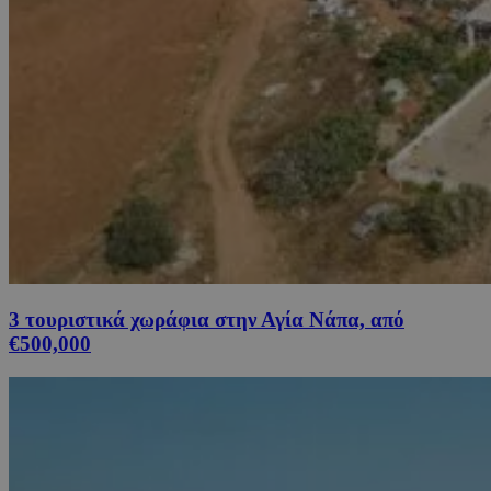
3 τουριστικά χωράφια στην Αγία Νάπα, από
€500,000