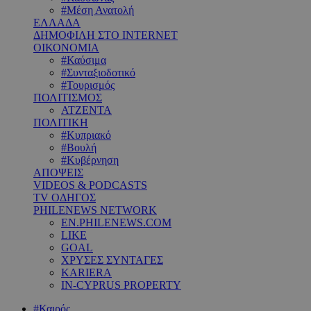
#Μέση Ανατολή
ΕΛΛΑΔΑ
ΔΗΜΟΦΙΛΗ ΣΤΟ INTERNET
ΟΙΚΟΝΟΜΙΑ
#Καύσιμα
#Συνταξιοδοτικό
#Τουρισμός
ΠΟΛΙΤΙΣΜΟΣ
ΑΤΖΕΝΤΑ
ΠΟΛΙΤΙΚΗ
#Κυπριακό
#Βουλή
#Κυβέρνηση
ΑΠΟΨΕΙΣ
VIDEOS & PODCASTS
TV ΟΔΗΓΟΣ
PHILENEWS NETWORK
EN.PHILENEWS.COM
LIKE
GOAL
ΧΡΥΣΕΣ ΣΥΝΤΑΓΕΣ
KARIERA
IN-CYPRUS PROPERTY
#Καιρός