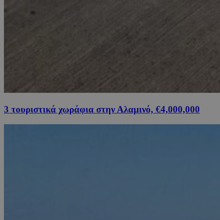
3 τουριστικά χωράφια στην Αλαμινό, €4,000,000