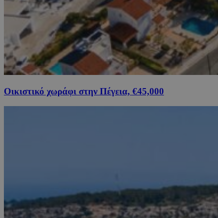
Οικιστικό χωράφι στην Πέγεια, €45,000