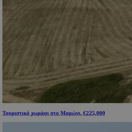
Τουριστικό χωράφι στο Μαρώνι, €225,000