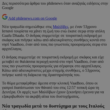
Δες περισσότερα άρθρα του philenews όταν αναζητάς ειδήσεις στην
Google
Add philenews.com on Google
Νέα τραγωδία σημειώθηκε στις
Μαλδίβες
, με έναν 53χρονο
Ισπανό τουρίστα να χάνει τη ζωή του ενώ έκανε σερφ στην ατόλη
Gaafu Dhaalu. Ο άνδρας συμμετείχε σε τουριστική εκδρομή με
σκάφος και πνίγηκε κάτω από αδιευκρίνιστες συνθήκες κοντά στο
νησί Vaadhoo, έναν από τους πιο γνωστούς προορισμούς σερφ στο
αρχιπέλαγος.
Ο άνδρας συμμετείχε σε τουριστική εκδρομή με σκάφος και είχε
μεταβεί σε θαλάσσια περιοχή κοντά στο νησί Vaadhoo, έναν από
τους πιο γνωστούς προορισμούς για σέρφινγκ στο αρχιπέλαγος.
Κάτω από αδιευκρίνιστες μέχρι στιγμής συνθήκες, ο 53χρονος
πνίγηκε κατά τη διάρκεια της δραστηριότητάς του.
Το θύμα μεταφέρθηκε άμεσα στην κλινική Vaadhoo, όπου οι
γιατροί διαπίστωσαν τον θάνατό του στις 12:57 τοπική ώρα τη
Δευτέρα. Οι αρχές των Μαλδίβων έχουν ξεκινήσει έρευνα για να
εξακριβωθούν τα ακριβή αίτια του δυστυχήματος.
Νέα τραγωδία μετά το δυστύχημα με τους Ιταλούς