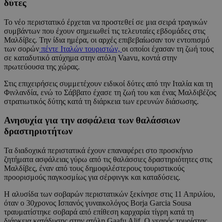
δύτες
Το νέο περιστατικό έρχεται να προστεθεί σε μια σειρά τραγικών
συμβάντων που έχουν σημειωθεί τις τελευταίες εβδομάδες στις
Μαλδίβες. Την ίδια ημέρα, οι αρχές επιβεβαίωσαν τον εντοπισμό
των σορών
πέντε Ιταλών τουριστών,
οι οποίοι έχασαν τη ζωή τους
σε καταδυτικό ατύχημα στην ατόλη Vaavu, κοντά στην
πρωτεύουσα της χώρας.
Στις επιχειρήσεις συμμετέχουν ειδικοί δύτες από την Ιταλία και τη
Φινλανδία, ενώ το Σάββατο έχασε τη ζωή του και ένας Μαλδιβέζος
στρατιωτικός δύτης κατά τη διάρκεια των ερευνών διάσωσης.
Ανησυχία για την ασφάλεια των θαλάσσιων
δραστηριοτήτων
Τα διαδοχικά περιστατικά έχουν επαναφέρει στο προσκήνιο
ζητήματα ασφάλειας γύρω από τις θαλάσσιες δραστηριότητες στις
Μαλδίβες, έναν από τους δημοφιλέστερους τουριστικούς
προορισμούς παγκοσμίως για σέρφινγκ και καταδύσεις.
Η αλυσίδα των σοβαρών περιστατικών ξεκίνησε στις 11 Απριλίου,
όταν ο 30χρονος Ισπανός γυναικολόγος Borja Garcia Sousa
τραυματίστηκε σοβαρά από επίθεση καρχαρία τίγρη κατά τη
διάρκεια κατάδυσης στην ατόλη Gaafu Alif. Ο νεαρός τουρίστας,