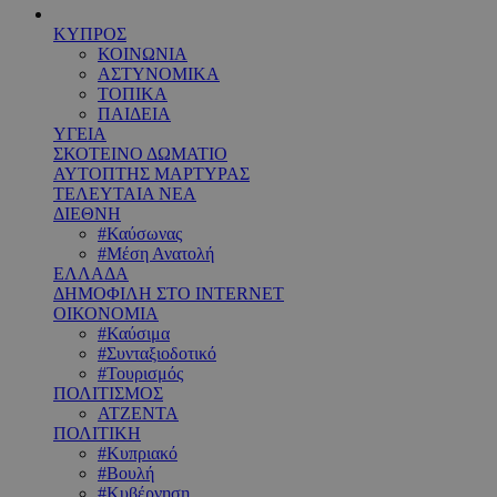
ΚΥΠΡΟΣ
ΚΟΙΝΩΝΙΑ
ΑΣΤΥΝΟΜΙΚΑ
ΤΟΠΙΚΑ
ΠΑΙΔΕΙΑ
ΥΓΕΙΑ
ΣΚΟΤΕΙΝΟ ΔΩΜΑΤΙΟ
ΑΥΤΟΠΤΗΣ ΜΑΡΤΥΡΑΣ
ΤΕΛΕΥΤΑΙΑ ΝΕΑ
ΔΙΕΘΝΗ
#Καύσωνας
#Μέση Ανατολή
ΕΛΛΑΔΑ
ΔΗΜΟΦΙΛΗ ΣΤΟ INTERNET
ΟΙΚΟΝΟΜΙΑ
#Καύσιμα
#Συνταξιοδοτικό
#Τουρισμός
ΠΟΛΙΤΙΣΜΟΣ
ΑΤΖΕΝΤΑ
ΠΟΛΙΤΙΚΗ
#Κυπριακό
#Βουλή
#Κυβέρνηση