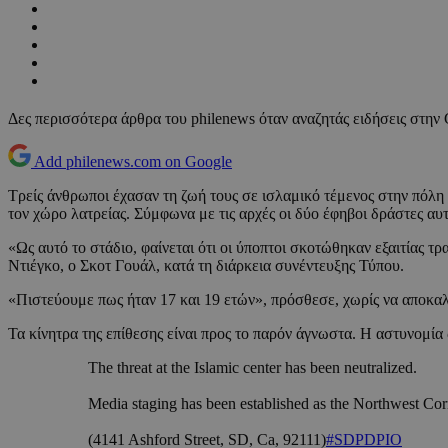
Δες περισσότερα άρθρα του philenews όταν αναζητάς ειδήσεις στην
Add philenews.com on Google
Τρείς άνθρωποι έχασαν τη ζωή τους σε ισλαμικό τέμενος στην πόλ
τον χώρο λατρείας. Σύμφωνα με τις αρχές οι δύο έφηβοι δράστες α
«Ως αυτό το στάδιο, φαίνεται ότι οι ύποπτοι σκοτώθηκαν εξαιτίας 
Ντιέγκο, ο Σκοτ Γουάλ, κατά τη διάρκεια συνέντευξης Τύπου.
«Πιστεύουμε πως ήταν 17 και 19 ετών», πρόσθεσε, χωρίς να αποκαλύ
Τα κίνητρα της επίθεσης είναι προς το παρόν άγνωστα. Η αστυνομία
The threat at the Islamic center has been neutralized.
Media staging has been established as the Northwest Cor
(4141 Ashford Street, SD, Ca, 92111)
#SDPDPIO