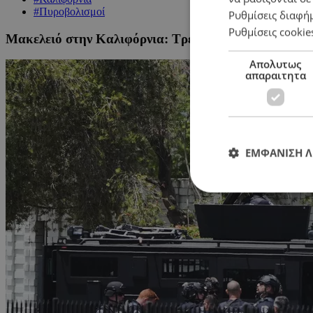
#Πυροβολισμοί
Ρυθμίσεις διαφή
Ρυθμίσεις cookie
Μακελειό στην Καλιφόρνια: Τρείς νεκροί από πυροβο
Απολυτως
απαραιτητα
ΕΜΦΑΝΙΣΗ 