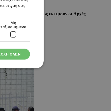
τε στιγμή στις
άστες – Έγκλημα μίσους εκτιμούν οι Αρχές
Μη
ταξινομημενα
ΔΟΧΗ ΟΛΩΝ