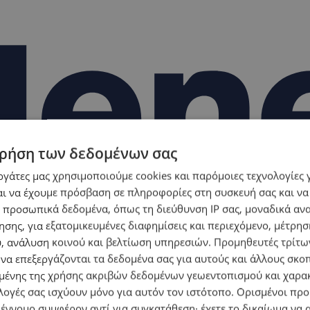
ρήση των δεδομένων σας
εργάτες μας χρησιμοποιούμε cookies και παρόμοιες τεχνολογίες 
ι να έχουμε πρόσβαση σε πληροφορίες στη συσκευή σας και να
 προσωπικά δεδομένα, όπως τη διεύθυνση IP σας, μοναδικά αν
σης, για εξατομικευμένες διαφημίσεις και περιεχόμενο, μέτρη
υ, ανάλυση κοινού και βελτίωση υπηρεσιών.
Προμηθευτές τρίτων
 να επεξεργάζονται τα δεδομένα σας για αυτούς και άλλους σκο
ένης της χρήσης ακριβών δεδομένων γεωεντοπισμού και χαρα
λογές σας ισχύουν μόνο για αυτόν τον ιστότοπο. Ορισμένοι πρ
 έννομο συμφέρον αντί για συγκατάθεση· έχετε το δικαίωμα να α