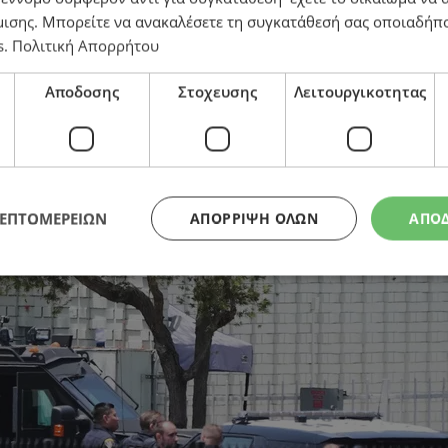
μισης
. Μπορείτε να ανακαλέσετε τη συγκατάθεσή σας οποιαδήπο
s
.
Πολιτική Απορρήτου
λισμούς σε τζαμί στο Σαν Ντιέγκο – Δύο έφηβοι οι δρ
Αποδοσης
Στοχευσης
Λειτουργικοτητας
ΛΕΠΤΟΜΕΡΕΙΩΝ
ΑΠΌΡΡΙΨΗ ΌΛΩΝ
ΑΠΟ