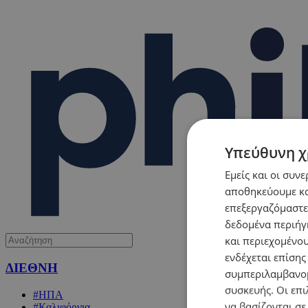
Υπεύθυνη χ
Εμείς και οι συν
αποθηκεύουμε κα
επεξεργαζόμαστε
δεδομένα περιήγη
και περιεχομένο
ενδέχεται επίσης
ΔΙΕΘΝΗ
συμπεριλαμβανομ
συσκευής. Οι επι
#ΗΠΑ
να βασίζονται σε
#Καλιφόρνια