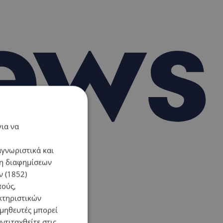
για να
αγνωριστικά και
ση διαφημίσεων
 (1852)
πούς,
κτηριστικών
ομηθευτές μπορεί
ντιταχθείτε στις