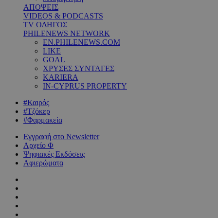
ΑΠΟΨΕΙΣ
VIDEOS & PODCASTS
TV ΟΔΗΓΟΣ
PHILENEWS NETWORK
EN.PHILENEWS.COM
LIKE
GOAL
ΧΡΥΣΕΣ ΣΥΝΤΑΓΕΣ
KARIERA
IN-CYPRUS PROPERTY
#Καιρός
#Τζόκερ
#Φαρμακεία
Εγγραφή στο Newsletter
Αρχείο Φ
Ψηφιακές Εκδόσεις
Αφιερώματα